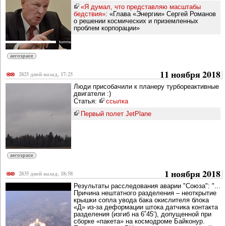
«Я думал, что представляю масштабы
бедствия»
: «Глава «Энергии» Сергей Романов
о решении космических и приземленных
проблем корпорации»
aerospace
11 ноября 2018
2825 дней назад, 17:25
Люди присобачили к планеру турбореактивные
двигатели :)
Статья:
ссылка
Первый полет JetPlane
aerospace
1 ноября 2018
2835 дней назад, 18:58
Результаты расследования аварии "Союза": "...
Причина нештатного разделения – неоткрытие
крышки сопла увода бака окислителя блока
«Д» из-за деформации штока датчика контакта
разделения (изгиб на 6˚45‘), допущенной при
сборке «пакета» на космодроме Байконур.