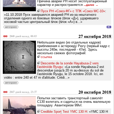
Причина аварии РН носит эксплуатационный
характер и распространяется
...далее
Пуск РН «Союз-ФГ» с ТПК «Союз МС-10»
:
«11.10.2018 Пуск завершился аварией РН из-за нештатного
отделения одного из боковых блоков (блок «Д»), ударившего
носовой частью центральный блок (блок «А») в...»
aerospace
3C
27 октября 2018
2840 дней назад, 00:03
Небольшое видео (из отдельных кадров)
приближения к астероиду Рюгу (первый кадр с
высоты 240м, последний - 47м). Здесь
несколько свежих фотографий:
ссылка
Descente de la sonde Hayabusa-2 vers
l'astéroïde Ryugu
: «La sonde Hayabusa-2 est
descendue jusqu'à 20 m au-dessus du sol de
l'astéroïde Ryugu, le 15 octobre 2018. Ici, en
vidéo : entre 240 et 47 m d'altitude. Crédi...»
aerospace
20 октября 2018
2847 дней назад, 23:37
Попытки заставить транспортный самолёт
C130 взлетать и садиться на очень маленькую
площадку. Авантюризм 99lvl.
Credible Sport Test YMC 130 H
: «YMC 130 H