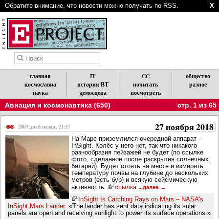
Обратите внимание, что новости можно получать по RSS.
X
главная
IT
CC
общество
космос/авиа
история ВТ
почитать
разное
наука
демосцена
посмотреть
Авиация и космонавтика (650)
стр. 1 из 65
27 ноября 2018
2809 дней назад, 21:17
На Марс приземлился очередной аппарат -
InSight. Колёс у него нет, так что никакого
разнообразия пейзажей не будет (по ссылке
фото, сделанное после раскрытия солнечных
батарей). Будет стоять на месте и измерять
температуру почвы на глубине до нескольких
метров (есть бур) и всякую сейсмическую
активность.
ссылка
...далее
InSight Is Catching Rays on Mars – NASA's
InSight Mars Lander
: «The lander has sent data indicating its solar
panels are open and receiving sunlight to power its surface operations.»