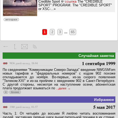
Credible Sport
ссылка
The "CREDIBLE
SPORT" PROGRAM. The "CREDIBLE SPORT"
or XSC-...»
aerospace
1
2
3
...
65
Случайная заметка
1 сентября 1999
9836 дней назад, 18:04
По сведениями "Коммуникации Северо-Запада" введение NWGSM'om
новых тарифов и "федеральных номеров" с кодом 902 похоже
откладывается до ноября. Во-первых, из-за скорого появления
"Телеком-XXI" и из-за проблем с введением 902 в Санкт-Петербурге.
С другой стороны, несмотря на наступление осени, абонентская
плата продолжает взыматься по
...далее
it
ibnews
Избранное
5 мая 2017
3380 дней назад, 01:57
Часть 1: От четырёх до восьми Я люблю читать воспоминания
людей, заставших первые шаги вычислительной техники в их стране.