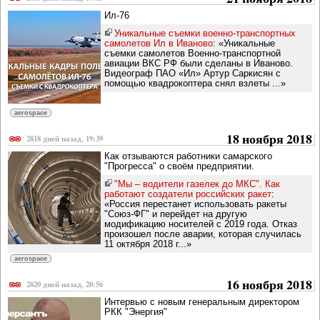
Ил-76
Уникальные съемки военно-транспортных
самолетов Ил в Иваново
: «Уникальные
съемки самолетов Военно-транспортной
авиации ВКС РФ были сделаны в Иваново.
Видеограф ПАО «Ил» Артур Саркисян с
помощью квадрокоптера снял взлеты ...»
aerospace
18 ноября 2018
2818 дней назад, 19:39
Как отзываются работники самарского
"Прогресса" о своём предприятии.
"Мы – водители газелек до МКС". Как
работают создатели российских ракет
:
«Россия перестанет использовать ракеты
"Союз-ФГ" и перейдет на другую
модификацию носителей с 2019 года. Отказ
произошел после аварии, которая случилась
11 октября 2018 г...»
aerospace
16 ноября 2018
2820 дней назад, 20:56
Интервью с новым генеральным директором
РКК "Энергия"