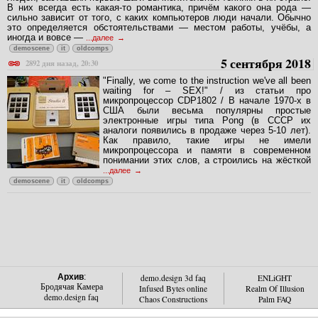
В них всегда есть какая-то романтика, причём какого она рода —
сильно зависит от того, с каких компьютеров люди начали. Обычно
это определяется обстоятельствами — местом работы, учёбы, а
иногда и вовсе —
...далее
demoscene
it
oldcomps
5 сентября 2018
2892 дня назад, 20:30
"Finally, we come to the instruction we've all been
waiting for – SEX!" / из статьи про
микропроцессор CDP1802 / В начале 1970-х в
США были весьма популярны простые
электронные игры типа Pong (в СССР их
аналоги появились в продаже через 5-10 лет).
Как правило, такие игры не имели
микропроцессора и памяти в современном
понимании этих слов, а строились на жёсткой
...далее
demoscene
it
oldcomps
Архив
:
demo.design 3d faq
ENLiGHT
Бродячая Камера
Infused Bytes online
Realm Of Illusion
demo.design faq
Chaos Constructions
Palm FAQ