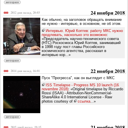
aerospace
24 ноября 2018
2812 дня назад, 20:03
Как обычно, на заголовок обращать внимание
не нужно - интервью, в основном, не об этом.
Интервью. Юрий Коптев: работу МКС нужно
продлевать, насколько это возможно
:
«Председатель научно-технического совета
(НТС) Роскосмоса Юрий Коптев, занимавший
в 1998 году пост главы Российского
космического агентства, рассказал в
интервью кор...»
aerospace
22 ноября 2018
2814 дня назад, 16:01
Пуск "Прогресса", как он выглядит с МКС
ISS Timelapse - Progress MS 10 launch (16
novembre 2018)
: «Original timelapse by Riccardo
Rossi (ISAA) - Attribution-NonCommercial-
ShareAlike 4.0 International License - Raw
photos courtesy of
ссылка
...»
aerospace
21 ноября 2018
2815 дней назад, 19:15