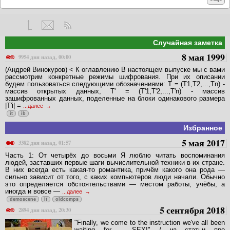
Случайная заметка
8 мая 1999
9954 дня назад, 00:00
(Андрей Винокуров) < К оглавлению В настоящем выпуске мы с вами
рассмотрим конкретные режимы шифрования. При их описании
будем пользоваться следующими обозначениями: T = (T1,T2,...,Tn) -
массив открытых данных, T' = (T'1,T'2,...,T'n) - массив
зашифрованных данных, поделенные на блоки одинакового размера
|T'i| =
...далее
it
ib
Избранное
5 мая 2017
3382 дня назад, 01:57
Часть 1: От четырёх до восьми Я люблю читать воспоминания
людей, заставших первые шаги вычислительной техники в их стране.
В них всегда есть какая-то романтика, причём какого она рода —
сильно зависит от того, с каких компьютеров люди начали. Обычно
это определяется обстоятельствами — местом работы, учёбы, а
иногда и вовсе —
...далее
demoscene
it
oldcomps
5 сентября 2018
2894 дня назад, 20:30
"Finally, we come to the instruction we've all been
waiting for – SEX!" / из статьи про