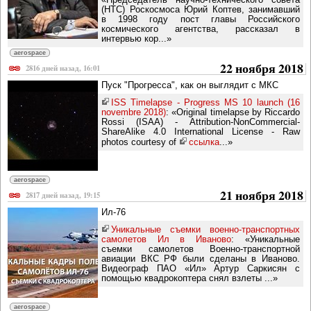
(НТС) Роскосмоса Юрий Коптев, занимавший
в 1998 году пост главы Российского
космического агентства, рассказал в
интервью кор...»
aerospace
22 ноября 2018
2816 дней назад, 16:01
Пуск "Прогресса", как он выглядит с МКС
ISS Timelapse - Progress MS 10 launch (16
novembre 2018)
: «Original timelapse by Riccardo
Rossi (ISAA) - Attribution-NonCommercial-
ShareAlike 4.0 International License - Raw
photos courtesy of
ссылка
...»
aerospace
21 ноября 2018
2817 дней назад, 19:15
Ил-76
Уникальные съемки военно-транспортных
самолетов Ил в Иваново
: «Уникальные
съемки самолетов Военно-транспортной
авиации ВКС РФ были сделаны в Иваново.
Видеограф ПАО «Ил» Артур Саркисян с
помощью квадрокоптера снял взлеты ...»
aerospace