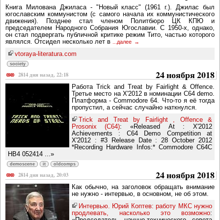
Книга Милована Джиласа - "Новый класс" (1961 г.). Джилас был
югославским коммунистом (с самого начала их коммунистического
движения). Позднее стал членом Политбюро ЦК КПЮ и
председателем Народного Собрания Югославии. С 1950-х, однако,
он стал подвергать публичной критике режим Тито, частью которого
являлся. Отсидел несколько лет в
...далее
vtoraya-literatura.com
society
24 ноября 2018
2814 дня назад, 22:18
Работа Trick and Treat by Fairlight & Offence.
Третье место на X'2012 в номинации C64 demo.
Платформа - Commodore 64. Что-то я её тогда
пропустил, а сейчас случайно наткнулся.
Trick and Treat by Fairlight , Offence &
Prosonix (C64)
: «Released At : X'2012
Achievements : C64 Demo Competition at
X'2012 : #3 Release Date : 28 October 2012
*Recording Hardware Infos:* Commodore C64C
HB4 052414 ...»
demoscene
it
oldcomps
24 ноября 2018
2814 дня назад, 20:03
Как обычно, на заголовок обращать внимание
не нужно - интервью, в основном, не об этом.
Интервью. Юрий Коптев: работу МКС нужно
продлевать, насколько это возможно
:
«Председатель научно-технического совета