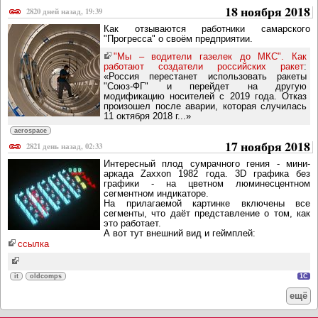
18 ноября 2018
2820 дней назад, 19:39
Как отзываются работники самарского
"Прогресса" о своём предприятии.
"Мы – водители газелек до МКС". Как
работают создатели российских ракет
:
«Россия перестанет использовать ракеты
"Союз-ФГ" и перейдет на другую
модификацию носителей с 2019 года. Отказ
произошел после аварии, которая случилась
11 октября 2018 г...»
aerospace
17 ноября 2018
2821 день назад, 02:33
Интересный плод сумрачного гения - мини-
аркада Zaxxon 1982 года. 3D графика без
графики - на цветном люминесцентном
сегментном индикаторе.
На прилагаемой картинке включены все
сегменты, что даёт представление о том, как
это работает.
А вот тут внешний вид и геймплей:
ссылка
it
oldcomps
1C
ещё