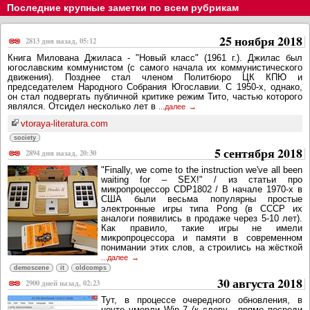
Последние крупные заметки по всем рубрикам
25 ноября 2018
2813 дня назад, 05:12
Книга Милована Джиласа - "Новый класс" (1961 г.). Джилас был
югославским коммунистом (с самого начала их коммунистического
движения). Позднее стал членом Политбюро ЦК КПЮ и
председателем Народного Собрания Югославии. С 1950-х, однако,
он стал подвергать публичной критике режим Тито, частью которого
являлся. Отсидел несколько лет в
...далее
vtoraya-literatura.com
society
5 сентября 2018
2894 дня назад, 20:30
"Finally, we come to the instruction we've all been
waiting for – SEX!" / из статьи про
микропроцессор CDP1802 / В начале 1970-х в
США были весьма популярны простые
электронные игры типа Pong (в СССР их
аналоги появились в продаже через 5-10 лет).
Как правило, такие игры не имели
микропроцессора и памяти в современном
понимании этих слов, а строились на жёсткой
...далее
demoscene
it
oldcomps
30 августа 2018
2900 дней назад, 02:23
Тут, в процессе очередного обновления, в
ноуте умерли Win 7 (к слову - прямо посреди