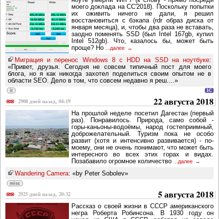
моего доклада на CC'2018). Поскольку попытки
их оживить ничего не дали, я решил
восстановиться с бэкапа (rdr образ диска от
января месяца), и, чтобы два раза не вставать,
заодно поменять SSD (был Intel 167gb, купил
Intel 512gb). Что, казалось бы, может быть
проще? Но
...далее
Миграция и перенос Windows 8 с HDD на SSD на ноутбуке
:
«Привет, друзья. Сегодня не совсем типичный пост для моего
блога, но я как никогда захотел поделиться своим опытом не в
области SEO. Дело в том, что совсем недавно я реш....»
it
1C
22 августа 2018
2908 дней назад, 04:19
На прошлой неделе посетил Дагестан (первый
раз). Понравилось. Природа, само собой -
горы-каньоны-водоёмы, народ гостеприимный,
доброжелательный. Туризм пока не особо
развит (хотя и интенсивно развивается) - по-
моему, они не очень понимают, что может быть
интересного во всех этих горах и видах.
Позабавило огромное количество
...далее
Wandering Camera
: «by Peter Sobolev»
misc
5 августа 2018
2925 дней назад, 20:32
Рассказ о своей жизни в СССР американского
негра Роберта Робинсона. В 1930 году он