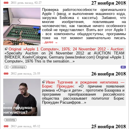
27 ноября 2018
2811 день назад, 02:27
Проверка работоспособности оригинального
Apple I (ввод и выполнение машинного кода,
загрузка Бейсика с кассеты). Забавно, что
многие изобретения, повлиявшие на
человечество, как таковые ничего особенного
собой не представляют. Взять вот этот Apple I
- все компоненты общедоступны, программы
тоже на тот момент замечательно писать
...далее
Original »Apple 1 Computer«, 1976; 24 November 2012 - Auction
:
«Specialty Auction on 24 November 2012 at AUCTION TEAM
BREKER, Koeln/Cologne, Germany (www.breker.com) Original »Apple 1
Computer«, 1976 This is the sensation...»
it
oldcomps
1C
26 ноября 2018
2812 дня назад, 21:55
Иван Тургенев и рождение нигилизма —
Борис Прокудин
: «О причине появления
романа «Отцы и дети» , прототипе Базарова и
программе преобразования российского
общества рассказывает политолог Борис
Прокудин Расшифров...»
society
25 ноября 2018
2813 дня назад, 05:12