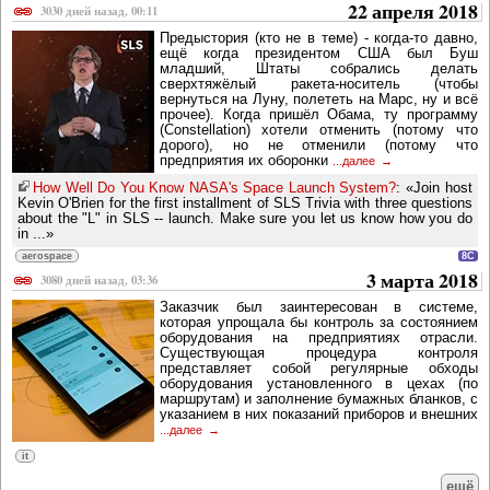
22 апреля 2018
3030 дней назад, 00:11
Предыстория (кто не в теме) - когда-то давно,
ещё когда президентом США был Буш
младший, Штаты собрались делать
сверхтяжёлый ракета-носитель (чтобы
вернуться на Луну, полететь на Марс, ну и всё
прочее). Когда пришёл Обама, ту программу
(Constellation) хотели отменить (потому что
дорого), но не отменили (потому что
предприятия их оборонки
...далее
How Well Do You Know NASA's Space Launch System?
: «Join host
Kevin O'Brien for the first installment of SLS Trivia with three questions
about the "L" in SLS -- launch. Make sure you let us know how you do
in ...»
aerospace
8C
3 марта 2018
3080 дней назад, 03:36
Заказчик был заинтересован в системе,
которая упрощала бы контроль за состоянием
оборудования на предприятиях отрасли.
Существующая процедура контроля
представляет собой регулярные обходы
оборудования установленного в цехах (по
маршрутам) и заполнение бумажных бланков, с
указанием в них показаний приборов и внешних
...далее
it
ещё