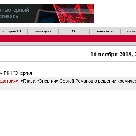
история ВТ
демосцена
CC
почитать
посмо
16 ноября 2018,
м РКК "Энергия"
едствия»
: «Глава «Энергии» Сергей Романов о решении космиче