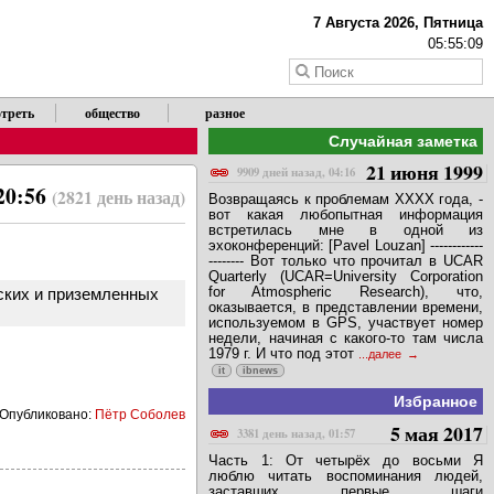
7 Августа 2026, Пятница
05:55:09
треть
общество
разное
Случайная заметка
21 июня 1999
9909 дней назад, 04:16
 20:56
(2821 день назад)
Возвращаясь к проблемам XXXX года, -
вот какая любопытная информация
встретилась мне в одной из
эхоконференций: [Pavel Louzan] ------------
-------- Вот только что прочитал в UCAR
Quarterly (UCAR=University Corporation
for Atmospheric Research), что,
ских и приземленных
оказывается, в представлении времени,
используемом в GPS, участвует номер
недели, начиная с какого-то там числа
1979 г. И что под этот
...далее
it
ibnews
Избранное
Опубликовано:
Пётр Соболев
5 мая 2017
3381 день назад, 01:57
Часть 1: От четырёх до восьми Я
люблю читать воспоминания людей,
заставших первые шаги