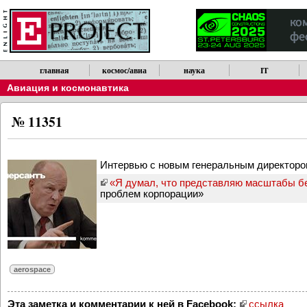
главная
космос/авиа
наука
IT
Авиация и космонавтика
№ 11351
Интервью с новым генеральным директоро
«Я думал, что представляю масштабы б
проблем корпорации»
aerospace
Эта заметка и комментарии к ней в Facebook:
ссылка