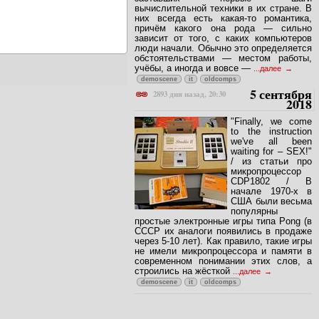
вычислительной техники в их стране. В
них всегда есть какая-то романтика,
причём какого она рода — сильно
зависит от того, с каких компьютеров
люди начали. Обычно это определяется
обстоятельствами — местом работы,
учёбы, а иногда и вовсе —
...далее
demoscene
it
oldcomps
5 сентября
2893 дня назад, 20:30
2018
"Finally, we come
to the instruction
we've all been
waiting for – SEX!"
/ из статьи про
микропроцессор
CDP1802 / В
начале 1970-х в
США были весьма
популярны
простые электронные игры типа Pong (в
СССР их аналоги появились в продаже
через 5-10 лет). Как правило, такие игры
не имели микропроцессора и памяти в
современном понимании этих слов, а
строились на жёсткой
...далее
demoscene
it
oldcomps