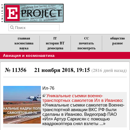
главная
IT
CC
общество
космос/авиа
история ВТ
почитать
разное
наука
демосцена
посмотреть
Авиация и космонавтика
№ 11356
21 ноября 2018, 19:15
(2816 дней назад)
Ил-76
Уникальные съемки военно-
транспортных самолетов Ил в Иваново
:
«Уникальные съемки самолетов Военно-
транспортной авиации ВКС РФ были
сделаны в Иваново. Видеограф ПАО
«Ил» Артур Саркисян с помощью
квадрокоптера снял взлеты ...»