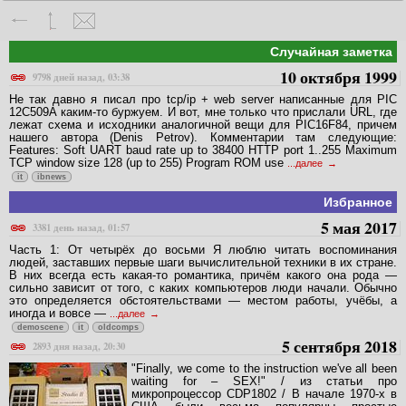
Случайная заметка
10 октября 1999
9798 дней назад, 03:38
Не так давно я писал про tcp/ip + web server написанные для PIC
12C509A каким-то буржуем. И вот, мне только что прислали URL, где
лежат схема и исходники аналогичной вещи для PIC16F84, причем
нашего автора (Denis Petrov). Комментарии там следующие:
Features: Soft UART baud rate up to 38400 HTTP port 1..255 Maximum
TCP window size 128 (up to 255) Program ROM use
...далее
it
ibnews
Избранное
5 мая 2017
3381 день назад, 01:57
Часть 1: От четырёх до восьми Я люблю читать воспоминания
людей, заставших первые шаги вычислительной техники в их стране.
В них всегда есть какая-то романтика, причём какого она рода —
сильно зависит от того, с каких компьютеров люди начали. Обычно
это определяется обстоятельствами — местом работы, учёбы, а
иногда и вовсе —
...далее
demoscene
it
oldcomps
5 сентября 2018
2893 дня назад, 20:30
"Finally, we come to the instruction we've all been
waiting for – SEX!" / из статьи про
микропроцессор CDP1802 / В начале 1970-х в