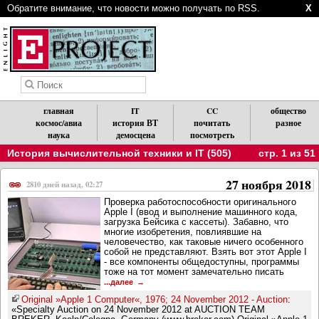
Обратите внимание, что новости можно получать по RSS.
X
главная
IT
CC
общество
космос/авиа
история ВТ
почитать
разное
наука
демосцена
посмотреть
История вычислительной техники и IT (505)
стр. 1 из 51
27 ноября 2018
2810 дней назад, 02:27
Проверка работоспособности оригинального
Apple I (ввод и выполнение машинного кода,
загрузка Бейсика с кассеты). Забавно, что
многие изобретения, повлиявшие на
человечество, как таковые ничего особенного
собой не представляют. Взять вот этот Apple I
- все компоненты общедоступны, программы
тоже на тот момент замечательно писать
...далее
Original »Apple 1 Computer«, 1976; 24 November 2012 - Auction
:
«Specialty Auction on 24 November 2012 at AUCTION TEAM