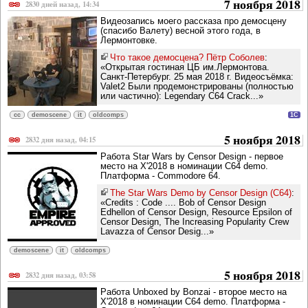
7 ноября 2018
2830 дней назад, 14:34
Видеозапись моего рассказа про демосцену
(спасибо Валету) весной этого года, в
Лермонтовке.
Что такое демосцена? Пётр Соболев
:
«Открытая гостиная ЦБ им.Лермонтова.
Санкт-Петербург. 25 мая 2018 г. Видеосъёмка:
Valet2 Были продемонстрированы (полностью
или частично): Legendary C64 Crack...»
cc
demoscene
it
oldcomps
1C
5 ноября 2018
2832 дня назад, 04:15
Работа Star Wars by Censor Design - первое
место на X'2018 в номинации C64 demo.
Платформа - Commodore 64.
The Star Wars Demo by Censor Design (C64)
:
«Credits : Code .... Bob of Censor Design
Edhellon of Censor Design, Resource Epsilon of
Censor Design, The Increasing Popularity Crew
Lavazza of Censor Desig...»
demoscene
it
oldcomps
5 ноября 2018
2832 дня назад, 03:58
Работа Unboxed by Bonzai - второе место на
X'2018 в номинации C64 demo. Платформа -