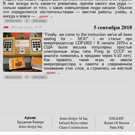
В них всегда есть какая-то романтика, причём какого она рода —
сильно зависит от того, с каких компьютеров люди начали. Обычно
это определяется обстоятельствами — местом работы, учёбы, а
иногда и вовсе —
...далее
demoscene
it
oldcomps
5 сентября 2018
2893 дня назад, 20:30
"Finally, we come to the instruction we've all been
waiting for – SEX!" / из статьи про
микропроцессор CDP1802 / В начале 1970-х в
США были весьма популярны простые
электронные игры типа Pong (в СССР их
аналоги появились в продаже через 5-10 лет).
Как правило, такие игры не имели
микропроцессора и памяти в современном
понимании этих слов, а строились на жёсткой
...далее
demoscene
it
oldcomps
Архив
:
demo.design 3d faq
ENLiGHT
Бродячая Камера
Infused Bytes online
Realm Of Illusion
demo.design faq
Chaos Constructions
Palm FAQ