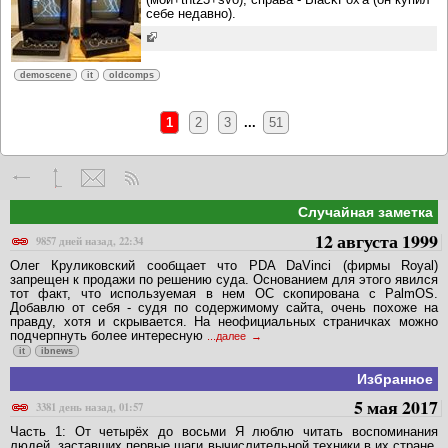
себе недавно).
demoscene
it
oldcomps
1
2
3
...
51
Случайная заметка
12 августа 1999
9857 дней назад, 22:34
Олег Круликовский сообщает что PDA DaVinci (фирмы Royal)
запрещен к продажи по решению суда. Основанием для этого явился
тот факт, что используемая в нем ОС скопирована с PalmOS.
Добавлю от себя - судя по содержимому сайта, очень похоже на
правду, хотя и скрывается. На неофициальных страничках можно
подчерпнуть более интересную
...далее
it
ibnews
Избранное
5 мая 2017
3381 день назад, 01:57
Часть 1: От четырёх до восьми Я люблю читать воспоминания
людей, заставших первые шаги вычислительной техники в их стране.