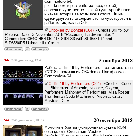
Commodore 64.
p.s. На некоторых работах, вроде этой,
особенно чувствуется, какой культурный пласт
и какая история за этим всем стоит. Ни на
одной другой платформе это не чувствуется в
работах так, как на C64.
Unboxed by Bonzai (C64)
: «Credits will follow
Release Date : 3 November 2018 *Recording Hardware Infos:*
Commodore C64C HB4 052414 SIDFX3 with SID6581R4 and
SID8580R5 Ultimate II+ Car...»
demoscene
it
oldcomps
5 ноября 2018
2832 дня назад, 03:40
Работа C=Bit 18 by Performers. Третье место на
X'2018 в номинации C64 demo. Платформа -
Commodore 64.
C=Bit 18 by Performers (C64)
: «Credits : Code
.... Bitbreaker of Arsenic, Nuance, Oxyron,
Performers Mahoney of Performers, Visa Röster
The Human Code Machine of Arsenic, Crazy,
Masters' D...»
demoscene
it
oldcomps
20 октября 2018
2848 дней назад, 00:33
Молочные братья (контрольная сумма ROM
совпадает). Слева наш Vectrex
(мой+tnt23+svo), справа - BlackFox'a (он купил