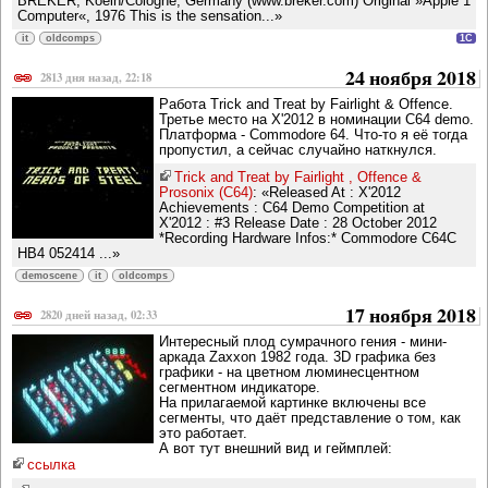
BREKER, Koeln/Cologne, Germany (www.breker.com) Original »Apple 1
Computer«, 1976 This is the sensation...»
it
oldcomps
1C
24 ноября 2018
2813 дня назад, 22:18
Работа Trick and Treat by Fairlight & Offence.
Третье место на X'2012 в номинации C64 demo.
Платформа - Commodore 64. Что-то я её тогда
пропустил, а сейчас случайно наткнулся.
Trick and Treat by Fairlight , Offence &
Prosonix (C64)
: «Released At : X'2012
Achievements : C64 Demo Competition at
X'2012 : #3 Release Date : 28 October 2012
*Recording Hardware Infos:* Commodore C64C
HB4 052414 ...»
demoscene
it
oldcomps
17 ноября 2018
2820 дней назад, 02:33
Интересный плод сумрачного гения - мини-
аркада Zaxxon 1982 года. 3D графика без
графики - на цветном люминесцентном
сегментном индикаторе.
На прилагаемой картинке включены все
сегменты, что даёт представление о том, как
это работает.
А вот тут внешний вид и геймплей:
ссылка