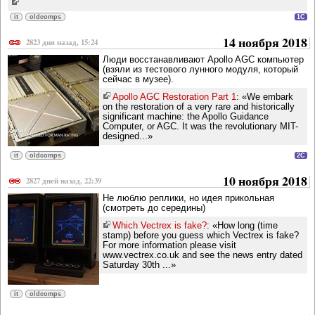
it
oldcomps
1C
14 ноября 2018
2823 дня назад, 15:24
Люди восстанавливают Apollo AGC компьютер
(взяли из тестового лунного модуля, который
сейчас в музее).
Apollo AGC Restoration Part 1
: «We embark
on the restoration of a very rare and historically
significant machine: the Apollo Guidance
Computer, or AGC. It was the revolutionary MIT-
designed...»
it
oldcomps
2C
10 ноября 2018
2827 дней назад, 22:39
Не люблю реплики, но идея прикольная
(смотреть до середины)
Which Vectrex is fake?
: «How long (time
stamp) before you guess which Vectrex is fake?
For more information please visit
www.vectrex.co.uk and see the news entry dated
Saturday 30th ...»
it
oldcomps