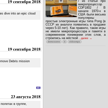
19 сентября 2018
/ из статьи про
микропроцессор
CDP1802 / В
начале 1970-х в
es dive into an epic cloud
США были весьма
популярны
простые электронные игры типа Pong (в
СССР их аналоги появились в продаже
через 5-10 лет). Как правило, такие игры
не имели микропроцессора и памяти в
современном понимании этих слов, а
строились на жёсткой
...далее
demoscene
it
oldcomps
19 сентября 2018
Remove Debris mission
1C
23 августа 2018
полетах в группе,