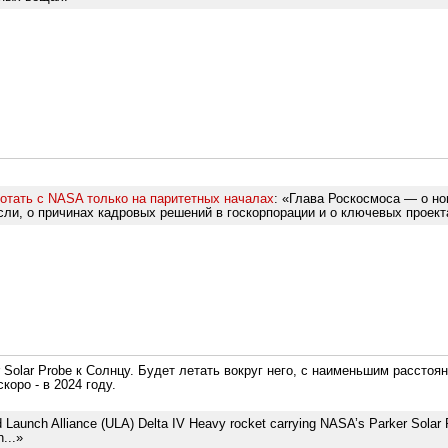
ботать с NASA только на паритетных началах
: «Глава Роскосмоса — о но
и, о причинах кадровых решений в госкорпорации и о ключевых проектах
olar Probe к Солнцу. Будет летать вокруг него, с наименьшим расстоян
коро - в 2024 году.
d Launch Alliance (ULA) Delta IV Heavy rocket carrying NASA’s Parker Solar 
...»