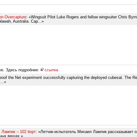
on Overcapture
: «Wingsuit Pilot Luke Rogers and fellow wingsuiter Chris Byrn
lawah, Australia. Cap...»
ью. Здесь подробнее:
ссылка
ideoof the Net experiment successfully capturing the deployed cubesat. The 
...»
 Лампик – 102 борт
: «Летчик-испытатель Михаил Лампик рассказывает о 
ных вещах.»