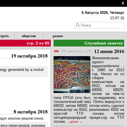
X
6 Августа 2026, Четверг
13:07:16
треть
общество
разное
стр. 2 из 65
Случайная заметка
12 июня 2016
3707 дней назад, 21:55
19 октября 2018
Жизнеописание
одного
радиолюбителя -
ergy generated by a rocket
с 1980 по 2013
год. Начал он со
сборки
компьютера на
6502, потом на
68000, 68020,
затем на чём-то
типа FPGA (это был, по-видимому, его
технологический пик). Опять вернулся к
68020, затем 68000, потом опять сделал
компьютер на 6502, реализовал 6502 на
8 октября 2018
простой ТТЛ логике, потом
четырёхразрядный процессор на ТТЛ
ядят вполне реалистично.
логике,
...далее
аписи переговоров экипажа