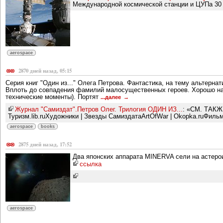
Международной космической станции и ЦУПа 30 а
aerospace
2870 дней назад, 05:15
Серия книг "Один из..." Олега Петрова. Фантастика, на тему альтернат
Вплоть до совпадения фамилий малосущественных героев. Хорошо напис
технические моменты). Портят
...далее
Журнал "Самиздат".Петров Олег. Трилогия ОДИН ИЗ...
: «СМ. ТАКЖЕ
Туризм.lib.ruХудожники | Звезды СамиздатаArtOfWar | Okopka.ruФиль
aerospace
books
2875 дней назад, 17:52
Два японских аппарата MINERVA сели на астеро
ссылка
aerospace