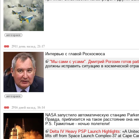
aerospace
2911 день назад, 21:17
Интервью с главой Роскосмоса
"Мы сами с усами". Дмитрий Рогозин готов ра
должны исправить ситуацию в космической отрасл
aerospace
2916 дней назад, 16:14
NASA запустило автоматическую станцию Parker S
Правда, приблизится на такое расстояние она нес
P.S. Грамотные - ночью полетели!
Delta IV Heavy PSP Launch Highlights
: «A Unite
lifts off from Space Launch Complex-37 at Cape Can