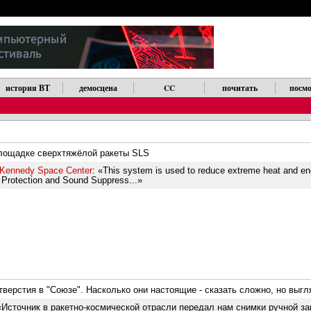
история ВТ
демосцена
CC
почитать
посмо
площадке сверхтяжёлой ракеты SLS
 Kennedy Space Center
: «This system is used to reduce extreme heat and en
e Protection and Sound Suppress...»
верстия в "Союзе". Насколько они настоящие - сказать сложно, но выгл
 «Источник в ракетно-космической отрасли передал нам снимки ручной з