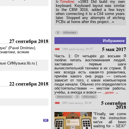
Timeline
: «1983 Did build my own
keyboard. Keyboard layout was similar
to the CBM 3016, added a few keys
when connecting it to a C64 some years
later. Stopped any attempts of etching
PCBs at home after this project...»
it
oldcomps
27 сентября 2018
Избранное
5 мая 2017
о" (Pavel Dmitriev).
3380 дней назад, 01:57
онавтики, всякие
Часть 1: От четырёх до восьми Я
люблю читать воспоминания людей,
ью СИМузыка.lib.ru |
заставших первые шаги
вычислительной техники в их стране. В
них всегда есть какая-то романтика,
причём какого она рода — сильно
зависит от того, с каких компьютеров
22 сентября 2018
люди начали. Обычно это определяется
обстоятельствами — местом работы,
учёбы, а иногда и вовсе —
...далее
demoscene
it
oldcomps
5 сентября
2892 дня назад, 20:30
2018
"Finally, we come
to the instruction
3C
we've all been
waiting for – SEX!"