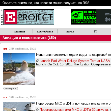
Обратите внимание, что новости можно получать по RSS.
главная
космос/авиа
наука
IT
Авиация и космонавтика (650)
2848 дней назад, 20:32
Испытания системы подачи воды на стартовой 
Launch Pad Water Deluge System Test at NASA
launch. On Oct. 15, 2018, the Ignition Overpressur
aerospace
2859 дней назад, 22:52
Переговоры МКС и ЦУПа по-поводу внезапного от
Переговоры экипажа МКС и ЦУПа 30 августа
: