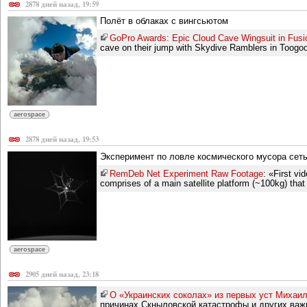
2878 дней назад, 19:59
Полёт в облаках с вингсьютом
GoPro Awards: Epic Cloud Cave Wingsuit in Fusi
cave on their jump with Skydive Ramblers in Toogoo
aerospace
2878 дней назад, 19:53
Эксперимент по ловле космического мусора сет
RemDeb Net Experiment Raw Footage
: «First v
comprises of a main satellite platform (~100kg) that 
aerospace
2905 дней назад, 23:18
О «Украинских соколах» из первых уст Михаил
причинах Скныловской катастрофы и других важ