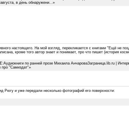
вгуста, в день обнаружени...»
ивного настоящего. На мой взгляд, перекликается с книгами "Ещё не поздн
ана, кроме того автор знает и понимает, про что пишет (история косм
:Аудиокниги по ранней прозе Михаила АнчароваЗаграница.lib.ru | Интерв
м про "Самиздат"»
ид Рюгу и уже передали несколько фотографий его поверхности: