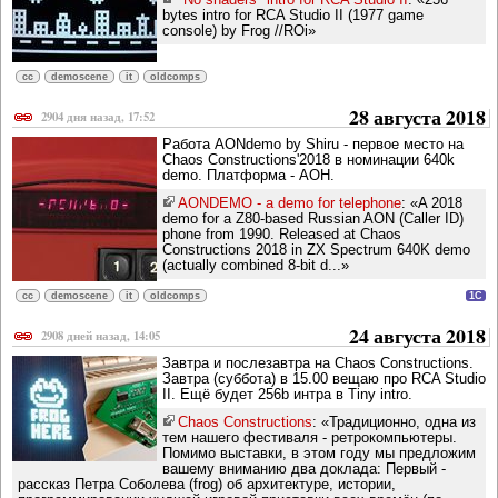
bytes intro for RCA Studio II (1977 game
console) by Frog //ROi»
cc
demoscene
it
oldcomps
28 августа 2018
2904 дня назад, 17:52
Работа AONdemo by Shiru - первое место на
Chaos Constructions'2018 в номинации 640k
demo. Платформа - АОН.
AONDEMO - a demo for telephone
: «A 2018
demo for a Z80-based Russian AON (Caller ID)
phone from 1990. Released at Chaos
Constructions 2018 in ZX Spectrum 640K demo
(actually combined 8-bit d...»
cc
demoscene
it
oldcomps
1C
24 августа 2018
2908 дней назад, 14:05
Завтра и послезавтра на Chaos Constructions.
Завтра (суббота) в 15.00 вещаю про RCA Studio
II. Ещё будет 256b интра в Tiny intro.
Chaos Constructions
: «Традиционно, одна из
тем нашего фестиваля - ретрокомпьютеры.
Помимо выставки, в этом году мы предложим
вашему вниманию два доклада: Первый -
рассказ Петра Соболева (frog) об архитектуре, истории,