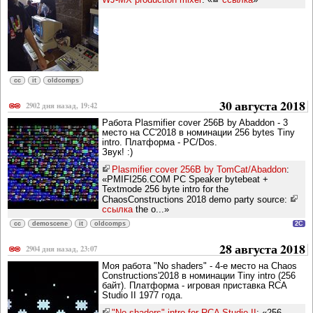
cc
it
oldcomps
30 августа 2018
2902 дня назад, 19:42
Работа Plasmifier cover 256B by Abaddon - 3
место на CC'2018 в номинации 256 bytes Tiny
intro. Платформа - PC/Dos.
Звук! :)
Plasmifier cover 256B by TomCat/Abaddon
:
«PMIFI256.COM PC Speaker bytebeat +
Textmode 256 byte intro for the
ChaosConstructions 2018 demo party source:
ссылка
the o...»
cc
demoscene
it
oldcomps
2C
28 августа 2018
2904 дня назад, 23:07
Моя работа "No shaders" - 4-е место на Chaos
Constructions'2018 в номинации Tiny intro (256
байт). Платформа - игровая приставка RCA
Studio II 1977 года.
"No shaders" intro for RCA Studio II
: «256