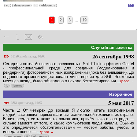
cc
demoscene
it
oldcomps
2C
1
2
3
...
19
Случайная заметка
26 сентября 1998
10180 дней назад, 00:00
Сегодня я хотел бы немного рассказать о SolidThinking фирмы Gestel
- профессиональной среде для создания (моделирования и
рендеринга) фотореалистичных изображений (пока без анимации). До
недавнего времени существовала лишь версия для SGI. Несколько
месяцев назад, было объявлено о начале бетатестирования
...далее
it
ibnews
Избранное
5 мая 2017
3384 дня назад, 01:57
Часть 1: От четырёх до восьми Я люблю читать воспоминания
людей, заставших первые шаги вычислительной техники в их стране.
В них всегда есть какая-то романтика, причём какого она рода —
сильно зависит от того, с каких компьютеров люди начали. Обычно
это определяется обстоятельствами — местом работы, учёбы, а
иногда и вовсе —
...далее
demoscene
it
oldcomps