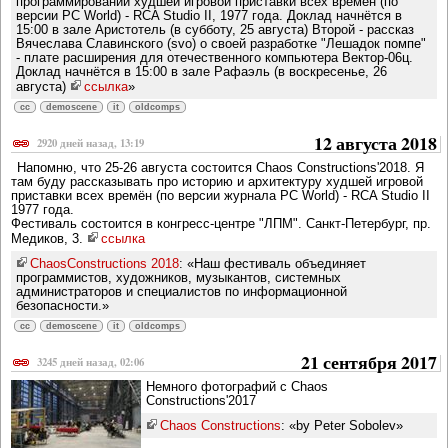
программировании худшей игровой приставки всех времён (по
версии PC World) - RCA Studio II, 1977 года. Доклад начнётся в
15:00 в зале Аристотель (в субботу, 25 августа) Второй - рассказ
Вячеслава Славинского (svo) о своей разработке "Лешадок помпе"
- плате расширения для отечественного компьютера Вектор-06ц.
Доклад начнётся в 15:00 в зале Рафаэль (в воскресенье, 26
августа)
ссылка
»
cc
demoscene
it
oldcomps
12 августа 2018
2920 дней назад, 13:19
Напомню, что 25-26 августа состоится Chaos Constructions'2018. Я
там буду рассказывать про историю и архитектуру худшей игровой
приставки всех времён (по версии журнала PC World) - RCA Studio II
1977 года.
Фестиваль состоится в конгресс-центре "ЛПМ". Санкт-Петербург, пр.
Медиков, 3.
ссылка
ChaosConstructions 2018
: «Наш фестиваль объединяет
программистов, художников, музыкантов, системных
администраторов и специалистов по информационной
безопасности.»
cc
demoscene
it
oldcomps
21 сентября 2017
3245 дней назад, 02:06
Немного фотографий с Chaos
Constructions'2017
Chaos Constructions
: «by Peter Sobolev»