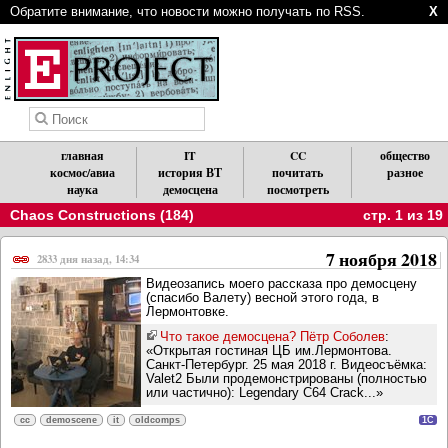
Обратите внимание, что новости можно получать по RSS.
X
главная
IT
CC
общество
космос/авиа
история ВТ
почитать
разное
наука
демосцена
посмотреть
Chaos Constructions (184)
стр. 1 из 19
7 ноября 2018
2833 дня назад, 14:34
Видеозапись моего рассказа про демосцену
(спасибо Валету) весной этого года, в
Лермонтовке.
Что такое демосцена? Пётр Соболев
:
«Открытая гостиная ЦБ им.Лермонтова.
Санкт-Петербург. 25 мая 2018 г. Видеосъёмка:
Valet2 Были продемонстрированы (полностью
или частично): Legendary C64 Crack...»
cc
demoscene
it
oldcomps
1C