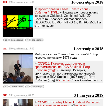
16 сентября 2018
2885 дней назад, 15:14
Проект правил Chaos Constructions /
События / HYPE
: «Предлагаю проект правил
конкурсов Oldskool, Combined, Wild, ZX
Spectrum Enhanced, Animation/Video:
OLDSKOOL DEMO, INTRO 1k, INTRO 256b На
этот конкурс»
cc
demoscene
it
oldcomps
1 сентября 2018
2900 дней назад, 15:02
Мой рассказ на Chaos Constructions'2018 про
игровую приставку 1977 года.
CC'2018: История, архитектура и
программирование RCA Studio II. Пётр
Соболев (frog)
: «Семинар "История,
архитектура и программирование игровой
приставки RCA Studio II (1977 года)". Пётр
Соболев (frog)
ссылка
Chaos Construction...»
cc
demoscene
it
oldcomps
31 августа 2018
2901 день назад, 00:36
CC'2018: Timofey Makienko about Panasonic
WJ-MX production mixer
: «
ссылка
»