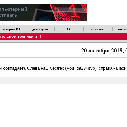
история ВТ
демосцена
CC
почитать
посмо
ельной техники и IT
20 октября 2018, 
овпадает). Слева наш Vectrex (мой+tnt23+svo), справа - BlackF