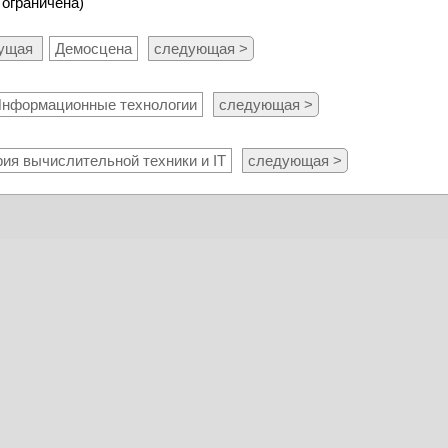
 ограничена)
дущая
Демосцена
следующая >
нформационные технологии
следующая >
ия вычислительной техники и IT
следующая >