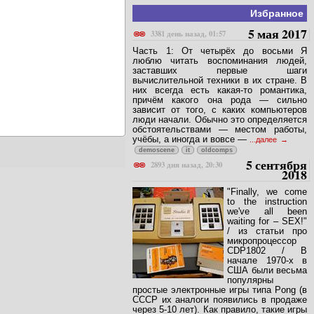
Избранное
5 мая 2017
3381 день назад, 01:57
Часть 1: От четырёх до восьми Я
люблю читать воспоминания людей,
заставших первые шаги
вычислительной техники в их стране. В
них всегда есть какая-то романтика,
причём какого она рода — сильно
зависит от того, с каких компьютеров
люди начали. Обычно это определяется
обстоятельствами — местом работы,
учёбы, а иногда и вовсе —
...далее
demoscene
it
oldcomps
5 сентября
2893 дня назад, 20:30
2018
"Finally, we come
to the instruction
we've all been
waiting for – SEX!"
/ из статьи про
микропроцессор
CDP1802 / В
начале 1970-х в
США были весьма
популярны
простые электронные игры типа Pong (в
СССР их аналоги появились в продаже
через 5-10 лет). Как правило, такие игры