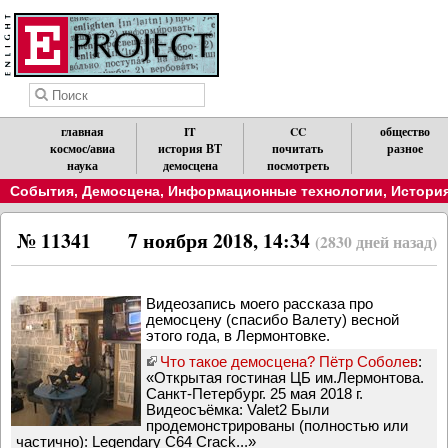
главная
IT
CC
общество
космос/авиа
история ВТ
почитать
разное
наука
демосцена
посмотреть
События
,
Демосцена
,
Информационные технологии
,
История
№ 11341
7 ноября 2018, 14:34
(2830 дней назад)
Видеозапись моего рассказа про
демосцену (спасибо Валету) весной
этого года, в Лермонтовке.
Что такое демосцена? Пётр Соболев
:
«Открытая гостиная ЦБ им.Лермонтова.
Санкт-Петербург. 25 мая 2018 г.
Видеосъёмка: Valet2 Были
продемонстрированы (полностью или
частично): Legendary C64 Crack...»