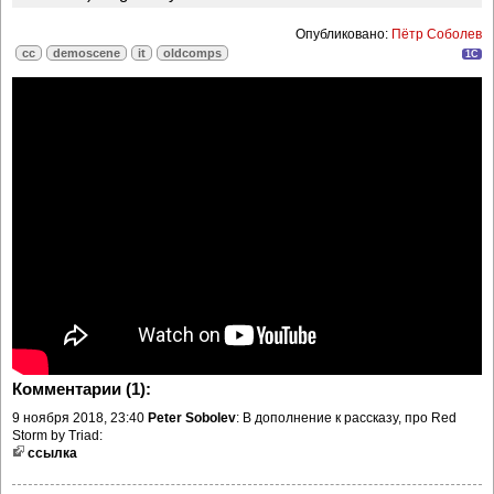
Опубликовано:
Пётр Соболев
cc
demoscene
it
oldcomps
1C
Комментарии (1):
9 ноября 2018, 23:40
Peter Sobolev
: В дополнение к рассказу, про Red
Storm by Triad:
ссылка