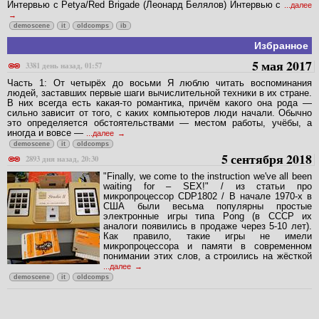
Интервью с Petya/Red Brigade (Леонард Белялов) Интервью с
...далее
demoscene
it
oldcomps
ib
Избранное
5 мая 2017
3381 день назад, 01:57
Часть 1: От четырёх до восьми Я люблю читать воспоминания
людей, заставших первые шаги вычислительной техники в их стране.
В них всегда есть какая-то романтика, причём какого она рода —
сильно зависит от того, с каких компьютеров люди начали. Обычно
это определяется обстоятельствами — местом работы, учёбы, а
иногда и вовсе —
...далее
demoscene
it
oldcomps
5 сентября 2018
2893 дня назад, 20:30
"Finally, we come to the instruction we've all been
waiting for – SEX!" / из статьи про
микропроцессор CDP1802 / В начале 1970-х в
США были весьма популярны простые
электронные игры типа Pong (в СССР их
аналоги появились в продаже через 5-10 лет).
Как правило, такие игры не имели
микропроцессора и памяти в современном
понимании этих слов, а строились на жёсткой
...далее
demoscene
it
oldcomps