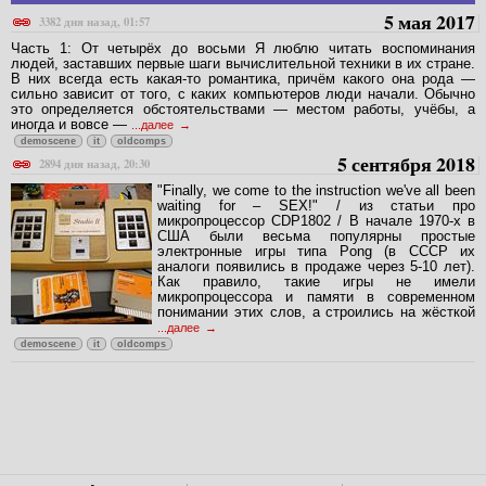
5 мая 2017
3382 дня назад, 01:57
Часть 1: От четырёх до восьми Я люблю читать воспоминания
людей, заставших первые шаги вычислительной техники в их стране.
В них всегда есть какая-то романтика, причём какого она рода —
сильно зависит от того, с каких компьютеров люди начали. Обычно
это определяется обстоятельствами — местом работы, учёбы, а
иногда и вовсе —
...далее
demoscene
it
oldcomps
5 сентября 2018
2894 дня назад, 20:30
"Finally, we come to the instruction we've all been
waiting for – SEX!" / из статьи про
микропроцессор CDP1802 / В начале 1970-х в
США были весьма популярны простые
электронные игры типа Pong (в СССР их
аналоги появились в продаже через 5-10 лет).
Как правило, такие игры не имели
микропроцессора и памяти в современном
понимании этих слов, а строились на жёсткой
...далее
demoscene
it
oldcomps