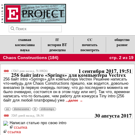
главная
IT
CC
общество
космос/авиа
история ВТ
почитать
разное
наука
демосцена
посмотреть
Chaos Constructions (184)
стр. 2 из 19
1 сентября 2017, 19:51
(3263 дня назад, №10826)
256 байт intro «Springs» для компьютера Vectrex
256 байт intro «Springs» для компьютера Vectrex Решение написать
что-нибудь для Chaos Constructions пришло, как водится, довольно
внезапно (в первую очередь потому, что до последнего момента не
было очевидно, состоится он в этом году или нет). Так что, времени
написать что-то большее, чем работу для конкурса Tiny intro (256
байт для любой платформы) уже
...далее
cc
demoscene
it
oldcomps
30 августа 2017
3265 дней назад, 18:34
Написал статью про свою intro
ссылка
ссылка