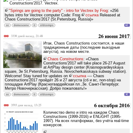
Constructions'2017. Vectrex.
"Springs are going to the party" - intro for Vectrex by Frog
: «256
bytes intro for Vectrex computer Code: Frog
ссылка
Released at
Chaos Constructions'2017 (St.Petersburg, Russia)»
cc
demoscene
it
oldcomps
6C
26 июня 2017
3330 дней назад, 21:48
Итак, Chaos Constructions состоится, в наши
традиционные даты (последние выходные
августа), на новом месте.
Chaos Constructions
: «Chaos
Constructions'2017 will take place 26-27 August
at ArtPlay design center (Krasnogvardeyskaya
square, 3e St.Petersburg, Russia. Novocherkasskaya subway station).
Welcome! Stay tuned for updates on
ссылка
---- Chaos
Constructions'2017 пройдёт 26 и 27 августа (сб и вс, non-stop) на
площадке ArtPlay (Красногвардейская пл.,3е. Санкт-Петербург.
Метро Новочеркасская). Добро пожаловать!»
cc
demoscene
it
oldcomps
3C
6 октября 2016
3593 дня назад, 13:25
Количество demo и intro на каждом Chaos
Constructions (1999-2016) и ENLiGHT (1995-
1997). На всех платформах, без учёта real-time
конкурсов.