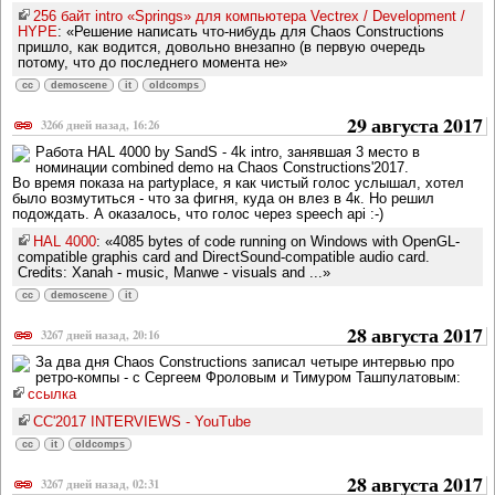
256 байт intro «Springs» для компьютера Vectrex / Development /
HYPE
: «Решение написать что-нибудь для Chaos Constructions
пришло, как водится, довольно внезапно (в первую очередь
потому, что до последнего момента не»
cc
demoscene
it
oldcomps
29 августа 2017
3266 дней назад, 16:26
Работа HAL 4000 by SandS - 4k intro, занявшая 3 место в
номинации combined demo на Chaos Constructions'2017.
Во время показа на partyplace, я как чистый голос услышал, хотел
было возмутиться - что за фигня, куда он влез в 4к. Но решил
подождать. А оказалось, что голос через speech api :-)
HAL 4000
: «4085 bytes of code running on Windows with OpenGL-
compatible graphis card and DirectSound-compatible audio card.
Credits: Xanah - music, Manwe - visuals and ...»
cc
demoscene
it
28 августа 2017
3267 дней назад, 20:16
За два дня Chaos Constructions записал четыре интервью про
ретро-компы - с Сергеем Фроловым и Тимуром Ташпулатовым:
ссылка
CC'2017 INTERVIEWS - YouTube
cc
it
oldcomps
28 августа 2017
3267 дней назад, 02:31