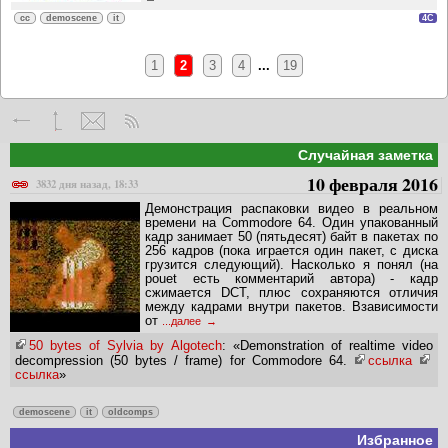
cc
demoscene
it
4C
1
2
3
4
...
19
Случайная заметка
10 февраля 2016
3832 дня назад, 18:33
Демонстрация распаковки видео в реальном
времени на Commodore 64. Один упакованный
кадр занимает 50 (пятьдесят) байт в пакетах по
256 кадров (пока играется один пакет, с диска
грузится следующий). Насколько я понял (на
pouet есть комментарий автора) - кадр
сжимается DCT, плюс сохраняются отличия
между кадрами внутри пакетов. Взависимости
от
...далее
50 bytes of Sylvia by Algotech
: «Demonstration of realtime video
decompression (50 bytes / frame) for Commodore 64.
ссылка
ссылка
»
demoscene
it
oldcomps
Избранное