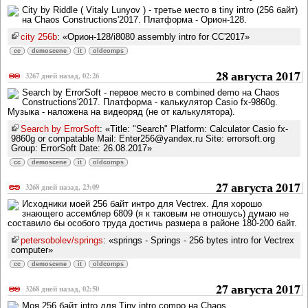
City by Riddle ( Vitaly Lunyov ) - третье место в tiny intro (256 байт)
на Chaos Constructions'2017. Платформа - Орион-128.
city 256b
: «Орион-128/i8080 assembly intro for CC'2017»
cc
demoscene
it
oldcomps
28 августа 2017
3267 дней назад, 02:26
Search by ErrorSoft - первое место в combined demo на Chaos
Constructions'2017. Платформа - калькулятор Casio fx-9860g.
Музыка - наложена на видеоряд (не от калькулятора).
Search by ErrorSoft
: «Title: "Search" Platform: Calculator Casio fx-
9860g or compatable Mail: Enter256@yandex.ru Site: errorsoft.org
Group: ErrorSoft Date: 26.08.2017»
cc
demoscene
it
oldcomps
27 августа 2017
3268 дней назад, 23:09
Исходники моей 256 байт интро для Vectrex. Для хорошо
знающего ассемблер 6809 (я к таковым не отношусь) думаю не
составило бы особого труда достичь размера в районе 180-200 байт.
petersobolev/springs
: «springs - Springs - 256 bytes intro for Vectrex
computer»
cc
demoscene
it
oldcomps
27 августа 2017
3268 дней назад, 02:50
Моя 256 байт intro для Tiny intro compo на Chaos