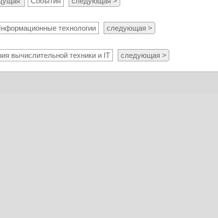
ыдущая
События
следующая >
нформационные технологии
следующая >
ия вычислительной техники и IT
следующая >