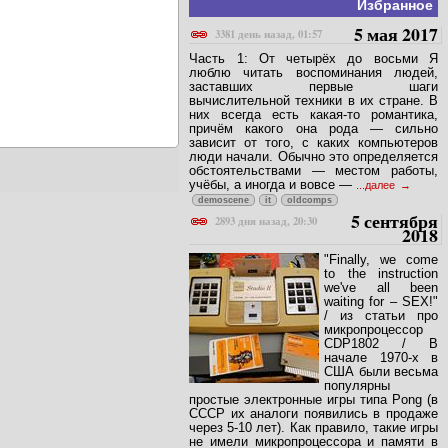
Избранное
5 мая 2017
3381 день назад, 01:57
Часть 1: От четырёх до восьми Я
люблю читать воспоминания людей,
заставших первые шаги
вычислительной техники в их стране. В
них всегда есть какая-то романтика,
причём какого она рода — сильно
зависит от того, с каких компьютеров
люди начали. Обычно это определяется
обстоятельствами — местом работы,
учёбы, а иногда и вовсе —
...далее
demoscene
it
oldcomps
5 сентября
2893 дня назад, 20:30
2018
"Finally, we come
to the instruction
we've all been
waiting for – SEX!"
/ из статьи про
микропроцессор
CDP1802 / В
начале 1970-х в
США были весьма
популярны
простые электронные игры типа Pong (в
СССР их аналоги появились в продаже
через 5-10 лет). Как правило, такие игры
не имели микропроцессора и памяти в