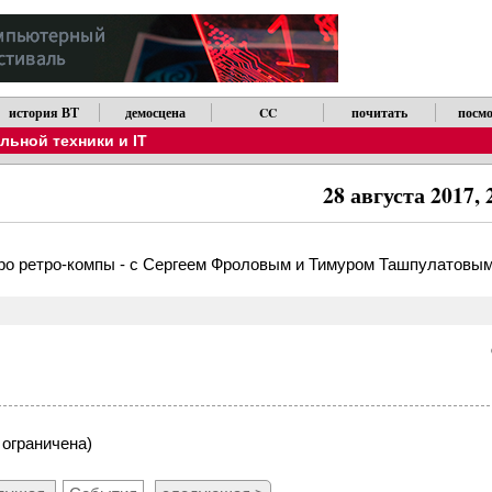
история ВТ
демосцена
CC
почитать
посмо
ьной техники и IT
28 августа 2017,
 про ретро-компы - с Сергеем Фроловым и Тимуром Ташпулатовым
 ограничена)