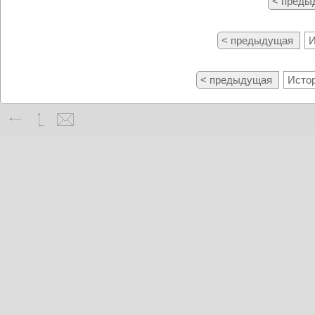
< пред
< предыдущая
И
< предыдущая
Истор