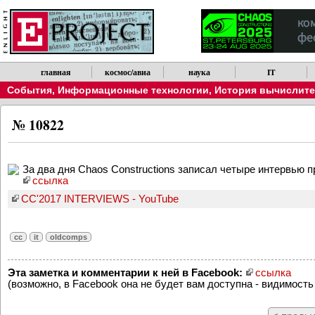
главная
космос/авиа
наука
IT
События
,
Информационные технологии
,
История вычислител
№ 10822
За два дня Chaos Constructions записал четыре интервью
ссылка
CC'2017 INTERVIEWS - YouTube
cc
it
oldcomps
Эта заметка и комментарии к ней в Facebook:
ссылка
(возможно, в Facebook она не будет вам доступна - видимость