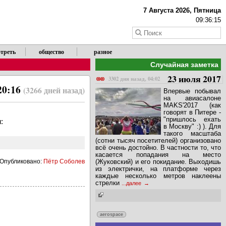
7 Августа 2026, Пятница
09:36:16
треть
общество
разное
Случайная заметка
23 июля 2017
3302 дня назад, 04:02
 20:16
(3266 дней назад)
Впервые побывал
на авиасалоне
МAKS'2017 (как
говорят в Питере -
"пришлось ехать
:
в Москву" :) ). Для
такого масштаба
(сотни тысяч посетителей) организовано
всё очень достойно. В частности то, что
касается попадания на место
Опубликовано:
Пётр Соболев
(Жуковский) и его покидание. Выходишь
из электрички, на платформе через
каждые несколько метров наклеены
стрелки
...далее
aerospace