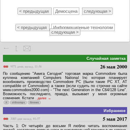
< предыдущая
Демосцена
следующая >
< предыдущая
Информационные технологии
следующая >
Случайная заметка
26 мая 2000
9571 день назад, 11:56
По сообщению "Амига Сегодня" торговая марка Commodore была
куплена компанией Computers National Inc которая планирует
возобновить производство Commodore PC (были такие PC XT, AT
compatible от Commodore) а также (если судить по строчке на сайте
www.commodore2000.com) - "The next Generation in the C64/128 Line".
Возможность последнего, правда, вызывает у меня огромные
сомнения. Кстати
...далее
it
oldcomps
ibnews
Избранное
5 мая 2017
3383 дня назад, 01:57
Часть 1: От четырёх до восьми Я люблю читать воспоминания
людей, заставших первые шаги вычислительной техники в их стране.