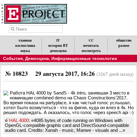
главная
IT
CC
общество
космос/авиа
история ВТ
почитать
разное
наука
демосцена
посмотреть
События
,
Демосцена
,
Информационные технологии
№ 10823
29 августа 2017, 16:26
(3267 дней назад)
Работа HAL 4000 by SandS - 4k intro, занявшая 3 место в
номинации combined demo на Chaos Constructions'2017.
Во время показа на partyplace, я как чистый голос услышал,
хотел было возмутиться - что за фигня, куда он влез в 4к. Но
решил подождать. А оказалось, что голос через speech api :-)
HAL 4000
: «4085 bytes of code running on Windows with
OpenGL-compatible graphis card and DirectSound-compatible
audio card. Credits: Xanah - music, Manwe - visuals and ...»