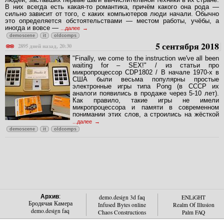
В них всегда есть какая-то романтика, причём какого она рода —
сильно зависит от того, с каких компьютеров люди начали. Обычно
это определяется обстоятельствами — местом работы, учёбы, а
иногда и вовсе —
...далее
demoscene
it
oldcomps
5 сентября 2018
2895 дней назад, 20:30
"Finally, we come to the instruction we've all been
waiting for – SEX!" / из статьи про
микропроцессор CDP1802 / В начале 1970-х в
США были весьма популярны простые
электронные игры типа Pong (в СССР их
аналоги появились в продаже через 5-10 лет).
Как правило, такие игры не имели
микропроцессора и памяти в современном
понимании этих слов, а строились на жёсткой
...далее
demoscene
it
oldcomps
Архив
:
demo.design 3d faq
ENLiGHT
Бродячая Камера
Infused Bytes online
Realm Of Illusion
demo.design faq
Chaos Constructions
Palm FAQ