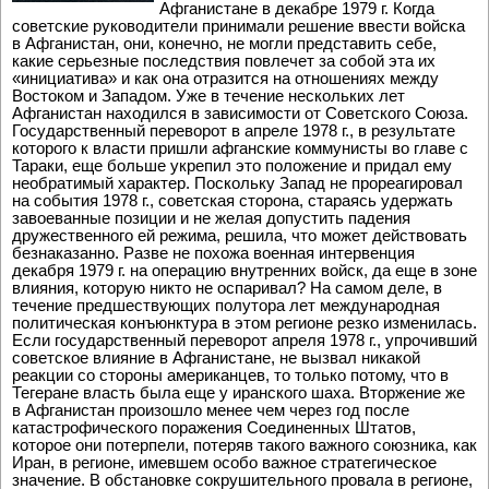
Афганистане в декабре 1979 г. Когда
советские руководители принимали решение ввести войска
в Афганистан, они, конечно, не могли представить себе,
какие серьезные последствия повлечет за собой эта их
«инициатива» и как она отразится на отношениях между
Востоком и Западом. Уже в течение нескольких лет
Афганистан находился в зависимости от Советского Союза.
Государственный переворот в апреле 1978 г., в результате
которого к власти пришли афганские коммунисты во главе с
Тараки, еще больше укрепил это положение и придал ему
необратимый характер. Поскольку Запад не прореагировал
на события 1978 г., советская сторона, стараясь удержать
завоеванные позиции и не желая допустить падения
дружественного ей режима, решила, что может действовать
безнаказанно. Разве не похожа военная интервенция
декабря 1979 г. на операцию внутренних войск, да еще в зоне
влияния, которую никто не оспаривал? На самом деле, в
течение предшествующих полутора лет международная
политическая конъюнктура в этом регионе резко изменилась.
Если государственный переворот апреля 1978 г., упрочивший
советское влияние в Афганистане, не вызвал никакой
реакции со стороны американцев, то только потому, что в
Тегеране власть была еще у иранского шаха. Вторжение же
в Афганистан произошло менее чем через год после
катастрофического поражения Соединенных Штатов,
которое они потерпели, потеряв такого важного союзника, как
Иран, в регионе, имевшем особо важное стратегическое
значение. В обстановке сокрушительного провала в регионе,