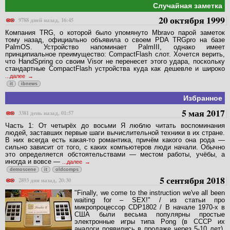
Случайная заметка
20 октября 1999
9788 дней назад, 16:45
Компания TRG, о которой было упомянуто Mbravo парой заметок
тому назад, официально объявила о своем PDA TRGpro на базе
PalmOS. Устройство напоминает PalmIII, однако имеет
принципиальное преимущество: CompactFlash слот. Хочется верить,
что HandSpring со своим Visor не перенесет этого удара, поскольку
стандартные CompactFlash устройства куда как дешевле и широко
...далее
it
ibnews
Избранное
5 мая 2017
3381 день назад, 01:57
Часть 1: От четырёх до восьми Я люблю читать воспоминания
людей, заставших первые шаги вычислительной техники в их стране.
В них всегда есть какая-то романтика, причём какого она рода —
сильно зависит от того, с каких компьютеров люди начали. Обычно
это определяется обстоятельствами — местом работы, учёбы, а
иногда и вовсе —
...далее
demoscene
it
oldcomps
5 сентября 2018
2893 дня назад, 20:30
"Finally, we come to the instruction we've all been
waiting for – SEX!" / из статьи про
микропроцессор CDP1802 / В начале 1970-х в
США были весьма популярны простые
электронные игры типа Pong (в СССР их
аналоги появились в продаже через 5-10 лет).