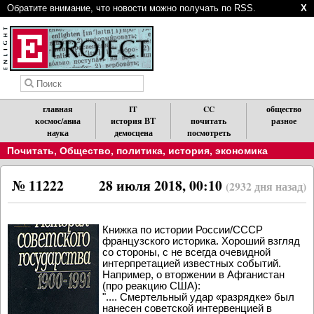
Обратите внимание, что новости можно получать по RSS.
X
главная
IT
CC
общество
космос/авиа
история ВТ
почитать
разное
наука
демосцена
посмотреть
Почитать
,
Общество, политика, история, экономика
№ 11222
28 июля 2018, 00:10
(2932 дня назад)
Книжка по истории России/СССР
французского историка. Хороший взгляд
со стороны, с не всегда очевидной
интерпретацией известных событий.
Например, о вторжении в Афганистан
(про реакцию США):
".... Смертельный удар «разрядке» был
нанесен советской интервенцией в