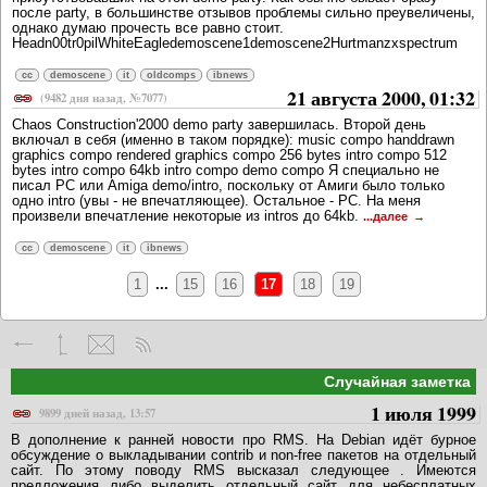
после party, в большинстве отзывов проблемы сильно преувеличены,
однако думаю прочесть все равно стоит.
Headn00tr0pilWhiteEagledemoscene1demoscene2Hurtmanzxspectrum
cc
demoscene
it
oldcomps
ibnews
21 августа 2000, 01:32
(9482 дня назад, №7077)
Chaos Construction'2000 demo party завершилась. Второй день
включал в себя (именно в таком порядке): music compo handdrawn
graphics compo rendered graphics compo 256 bytes intro compo 512
bytes intro compo 64kb intro compo demo compo Я специально не
писал PC или Amiga demo/intro, поскольку от Амиги было только
одно intro (увы - не впечатляющее). Остальное - PC. На меня
произвели впечатление некоторые из intros до 64kb.
...далее
cc
demoscene
it
ibnews
1
...
15
16
17
18
19
Случайная заметка
1 июля 1999
9899 дней назад, 13:57
В дополнение к ранней новости про RMS. На Debian идёт бурное
обсуждение о выкладывании contrib и non-free пакетов на отдельный
сайт. По этому поводу RMS высказал следующее . Имеются
предложения либо выделить отдельный сайт для небесплатных