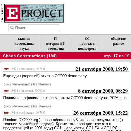
главная
IT
CC
общество
космос/авиа
история ВТ
почитать
разное
наука
демосцена
посмотреть
Chaos Constructions (184)
стр. 17 из 19
21 октября 2000, 19:50
(9421 день назад, №7011)
Еще один (хороший) отчет о CC'000 demo party
cc
demoscene
it
ibnews
8 октября 2000, 08:29
(9434 дня назад, №7021)
Появились официальные результаты СС'000 demo party по PC/Amiga.
cc
demoscene
it
ibnews
26 сентября 2000, 15:22
(9446 дней назад, №7037)
Random (CC'000 org.) снова обещает опубликование результатов (в
течении ближайшей недели). Кроме того сообщает кое-что о
предостоящей (в 2001 году) CC1: - две части, CC1.ZX и CC1.PC -