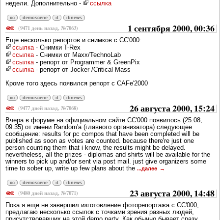
недели. Дополнительно -
ссылка
cc
demoscene
it
ibnews
1 сентября 2000, 00:36
(9471 день назад, №7063)
Еще несколько репортов и снимков с CC'000:
ссылка
- Снимки T-Rex
ссылка
- Снимки от Maxx/TechnoLab
ссылка
- репорт от Programmer & GreenPix
ссылка
- репорт от Jocker /Critical Mass
Кроме того здесь появился репорт с CAFe'2000
cc
demoscene
it
ibnews
26 августа 2000, 15:24
(9477 дней назад, №7068)
Вчера в форуме на официальном сайте CC'000 появилось (25.08,
09:35) от имени Random'a (главного организатора) следующее
сообщение: results for pc compos that have been completed will be
published as soon as votes are counted. because there're just one
person counting them that i know, the results might be delayed.
nevertheless, all the prizes - diplomas and shirts will be available for the
winners to pick up and/or sent via post mail. just give organizers some
time to sober up, write up few plans about the
...далее
cc
demoscene
it
ibnews
23 августа 2000, 14:48
(9480 дней назад, №7071)
Пока я еще не завершил изготовление фоторепортажа с CC'000,
предлагаю несколько ссылок с точками зрения разных людей,
присутствовавших на этой demo party. Как обычно бывает сразу