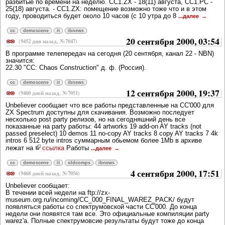
разбитые по времени на неделю. CC1.ZX - 18(11) августа, CC1.PC -
25(18) августа. - CC1.ZX: помещение возможно тоже что и в этом
году, проводиться будет около 10 часов (с 10 утра до 8
...далее
cc
demoscene
it
ibnews
20 сентября 2000, 03:54
(9452 дня назад, №7047)
В программе телепередач на сегодня (20 сентября, канал 22 - NBN)
значится:
22.30 "СС: Chaos Construction" д. ф. (Россия).
cc
demoscene
it
ibnews
12 сентября 2000, 19:37
(9460 дней назад, №7051)
Unbeliever сообщает что все работы представленные на CC'000 для
ZX Spectrum доступны для скачивания. Возможно последует
несколько post party релизов, но на сегодняшний день все
показанные на party работы: 44 artworks 19 add-on AY tracks (not
passed preselect) 10 demos 11 no-copy AY tracks 8 copy AY tracks 7 4k
intros 6 512 byte intros суммарным обьемом более 1Mb в архиве
лежат на
ссылка
Работы
...далее
cc
demoscene
it
oldcomps
ibnews
4 сентября 2000, 17:51
(9468 дней назад, №7056)
Unbeliever сообщает:
В течении всей недели на ftp://zx-
museum.org.ru/incoming/CC_000_FINAL_WAREZ_PACK/ будут
появляться работы со спектрумовской части CC'000. До конца
недели они появятся там все. Это официальные компиляции party
warez'а. Полные спектрумовсие результаты будут тоже до конца