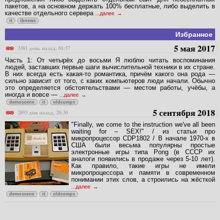
пакетов, а на основном держать 100% бесплатные, либо выделить в
качестве отдельного сервера
...далее
it
ibnews
Избранное
5 мая 2017
3381 день назад, 01:57
Часть 1: От четырёх до восьми Я люблю читать воспоминания
людей, заставших первые шаги вычислительной техники в их стране.
В них всегда есть какая-то романтика, причём какого она рода —
сильно зависит от того, с каких компьютеров люди начали. Обычно
это определяется обстоятельствами — местом работы, учёбы, а
иногда и вовсе —
...далее
demoscene
it
oldcomps
5 сентября 2018
2893 дня назад, 20:30
"Finally, we come to the instruction we've all been
waiting for – SEX!" / из статьи про
микропроцессор CDP1802 / В начале 1970-х в
США были весьма популярны простые
электронные игры типа Pong (в СССР их
аналоги появились в продаже через 5-10 лет).
Как правило, такие игры не имели
микропроцессора и памяти в современном
понимании этих слов, а строились на жёсткой
...далее
demoscene
it
oldcomps