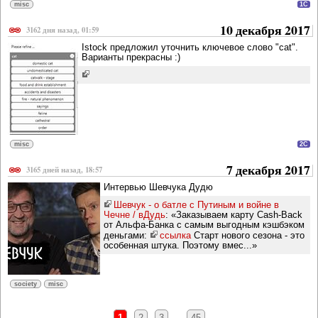
misc
1C
10 декабря 2017
3162 дня назад, 01:59
Istock предложил уточнить ключевое слово "cat".
Варианты прекрасны :)
misc
2C
7 декабря 2017
3165 дней назад, 18:57
Интервью Шевчука Дудю
Шевчук - о батле с Путиным и войне в
Чечне / вДудь
: «Заказываем карту Cash-Back
от Альфа-Банка с самым выгодным кэшбэком
деньгами:
ссылка
Старт нового сезона - это
особенная штука. Поэтому вмес...»
society
misc
1
2
3
...
45