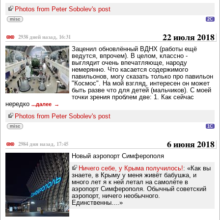
Photos from Peter Sobolev's post
misc
2C
22 июля 2018
2938 дней назад, 16:31
Заценил обновлённый ВДНХ (работы ещё
ведутся, впрочем). В целом, классно -
выглядит очень впечатляюще, народу
немерянно. Что касается содержимого
павильонов, могу сказать только про павильон
"Космос". На мой взгляд, интересен он может
быть разве что для детей (мальчиков). С моей
точки зрения проблем две: 1. Как сейчас
нередко
...далее
Photos from Peter Sobolev's post
misc
1C
6 июня 2018
2984 дня назад, 17:45
Новый аэропорт Симферополя
Ничего себе, у Крыма получилось!
: «Как вы
знаете, в Крыму у меня живёт бабушка, и
много лет я к ней летал на самолёте в
аэропорт Симферополя. Обычный советский
аэропорт, ничего необычного.
Единственны....»