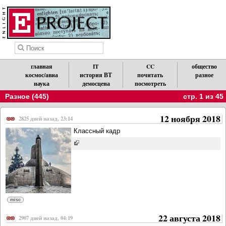
главная
IT
CC
общество
космос/авиа
история ВТ
почитать
разное
наука
демосцена
посмотреть
Разное (445)
стр. 1 из 45
12 ноября 2018
2825 дней назад, 23:14
Классный кадр
misc
22 августа 2018
2907 дней назад, 04:19