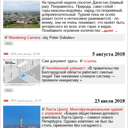
На прошлой неделе посетил Дагестан (первый
раз). Понравилось. Природа, само собой -
горы-каньоны-водоёмы, народ гостеприимный,
доброжелательный. Туризм пока не особо
развит (хотя и интенсивно развивается) - по-
моему, они не очень понимают, что может быть
интересного во всех этих горах и видах.
Позабавило огромное количество
...далее
Wandering Camera
: «by Peter Sobolev»
misc
5 августа 2018
2924 дня назад, 12:56
Сам документ здесь:
ссылка
Челябинский урбанист
: «В правительстве
Белгородской области работают смелые
люди! Там чиновники сломали систему —
проявили инициативу »
misc
23 июля 2018
2937 дней назад, 23:25
Лахта Центр. Многофункциональное здание
с атриумом
: «Башня общественно-делового
комплекса Лахта Центр – символ нового
Петербурга. Однако комплекс не был бы
столь гармоничен без соседнего с