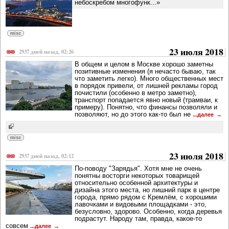
небоскребом многофунк...»
misc
23 июля 2018
2937 дней назад, 02:26
В общем и целом в Москве хорошо заметны
позитивные изменения (я нечасто бываю, так
что заметить легко). Много общественных мест
в порядок привели, от лишней рекламы город
почистили (особенно в метро заметно),
транспорт попадается явно новый (трамваи, к
примеру). Понятно, что финансы позволяли и
позволяют, но до этого как-то был не
...далее
misc
23 июля 2018
2937 дней назад, 02:12
По-поводу "Зарядья". Хотя мне не очень
понятны восторги некоторых товарищей
относительно особенной архитектуры и
дизайна этого места, но лишний парк в центре
города, прямо рядом с Кремлём, с хорошими
лавочками и видовыми площадками - это,
безусловно, здорово. Особенно, когда деревья
подрастут. Народу там, правда, какое-то
совсем
...далее