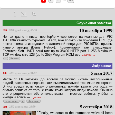
Случайная заметка
10 октября 1999
9798 дней назад, 03:38
Не так давно я писал про tcp/ip + web server написанные для PIC
12C509A каким-то буржуем. И вот, мне только что прислали URL, где
лежат схема и исходники аналогичной вещи для PIC16F84, причем
нашего автора (Denis Petrov). Комментарии там следующие:
Features: Soft UART baud rate up to 38400 HTTP port 1..255 Maximum
TCP window size 128 (up to 255) Program ROM use
...далее
it
ibnews
Избранное
5 мая 2017
3381 день назад, 01:57
Часть 1: От четырёх до восьми Я люблю читать воспоминания
людей, заставших первые шаги вычислительной техники в их стране.
В них всегда есть какая-то романтика, причём какого она рода —
сильно зависит от того, с каких компьютеров люди начали. Обычно
это определяется обстоятельствами — местом работы, учёбы, а
иногда и вовсе —
...далее
demoscene
it
oldcomps
5 сентября 2018
2893 дня назад, 20:30
"Finally, we come to the instruction we've all been