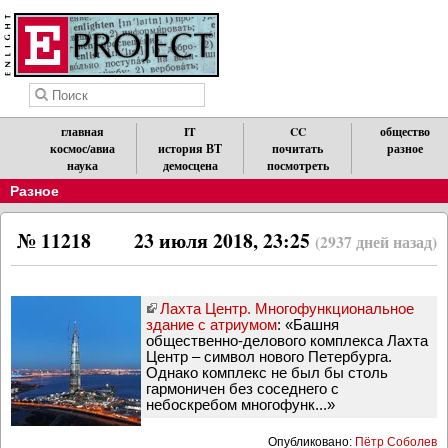
главная
IT
CC
общество
космос/авиа
история ВТ
почитать
разное
наука
демосцена
посмотреть
Разное
№ 11218
23 июля 2018, 23:25
(2937 дней назад)
Лахта Центр. Многофункциональное
здание с атриумом
: «Башня
общественно-делового комплекса Лахта
Центр – символ нового Петербурга.
Однако комплекс не был бы столь
гармоничен без соседнего с
небоскребом многофунк...»
Опубликовано:
Пётр Соболев