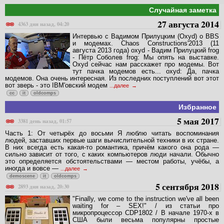
Случайная заметка
27 августа 2014
4363 дня назад, 04:20
Интервью с Вадимом Прилуцким (Oxyd) о BBS
и модемах. Chaos Constructions'2013 (11
августа 2013 года) oxyd - Вадим Прилуцкий frog
- Пётр Соболев frog: Мы опять на выставке.
Oxyd сейчас нам расскажет про модемы. Вот
тут пачка модемов есть... oxyd: Да, пачка
модемов. Она очень интересная. Из последних поступлений вот этот
вот зверь - это IBM'овский модем
...далее
cc
it
oldcomps
Избранное
5 мая 2017
3381 день назад, 01:57
Часть 1: От четырёх до восьми Я люблю читать воспоминания
людей, заставших первые шаги вычислительной техники в их стране.
В них всегда есть какая-то романтика, причём какого она рода —
сильно зависит от того, с каких компьютеров люди начали. Обычно
это определяется обстоятельствами — местом работы, учёбы, а
иногда и вовсе —
...далее
demoscene
it
oldcomps
5 сентября 2018
2893 дня назад, 20:30
"Finally, we come to the instruction we've all been
waiting for – SEX!" / из статьи про
микропроцессор CDP1802 / В начале 1970-х в
США были весьма популярны простые