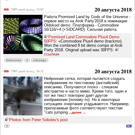
20 августа 2018
2909 дней назад, 23:05
Работа Promised Land by Gods of the Universe -
первое место на Arok Party'2018 в номинации
Oldskool demo. Платформа - Commodore
16/116/+4 (+SIDCARD). Сильная работа.
Promised Land Commodore Plus4 Demo
50FPS
: «Commodore Plus4 demo (trackmo).
Won the combined 8 bit demo compo at Arok
Party 2018. Original upload was 30FPS:
ссылка
»
demoscene
it
oldcomps
20 августа 2018
2909 дней назад, 16:31
Нейронная сетка, которая пытается создать
изображение по текстовому (английский)
описанию. Получается плохо - слишком
абстрактно и часто мимо. Кроме того, один и
тот же текст повторно даёт другое
изображение (почему-то). Но в некоторых
ситуациях очертания угадываются. Например,
прилагаемые фото соответствуют текстам
"cats jumping
...далее
Photos from Peter Sobolev's post
it
5C