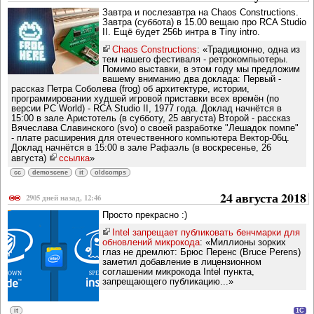
Завтра и послезавтра на Chaos Constructions.
Завтра (суббота) в 15.00 вещаю про RCA Studio
II. Ещё будет 256b интра в Tiny intro.
Chaos Constructions
: «Традиционно, одна из
тем нашего фестиваля - ретрокомпьютеры.
Помимо выставки, в этом году мы предложим
вашему вниманию два доклада: Первый -
рассказ Петра Соболева (frog) об архитектуре, истории,
программировании худшей игровой приставки всех времён (по
версии PC World) - RCA Studio II, 1977 года. Доклад начнётся в
15:00 в зале Аристотель (в субботу, 25 августа) Второй - рассказ
Вячеслава Славинского (svo) о своей разработке "Лешадок помпе"
- плате расширения для отечественного компьютера Вектор-06ц.
Доклад начнётся в 15:00 в зале Рафаэль (в воскресенье, 26
августа)
ссылка
»
cc
demoscene
it
oldcomps
24 августа 2018
2905 дней назад, 12:46
Просто прекрасно :)
Intel запрещает публиковать бенчмарки для
обновлений микрокода
: «Миллионы зорких
глаз не дремлют: Брюс Перенс (Bruce Perens)
заметил добавление в лицензионном
соглашении микрокода Intel пункта,
запрещающего публикацию...»
it
1C