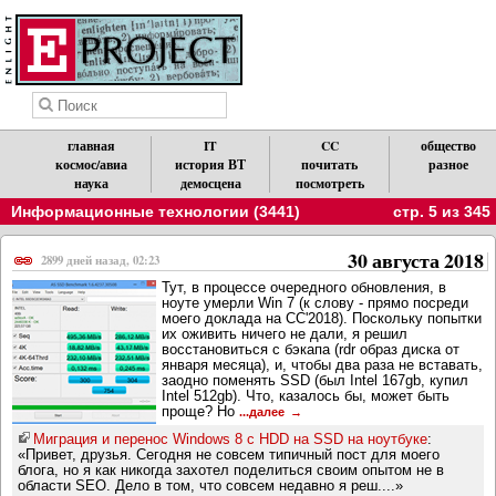
главная
IT
CC
общество
космос/авиа
история ВТ
почитать
разное
наука
демосцена
посмотреть
Информационные технологии (3441)
стр. 5 из 345
30 августа 2018
2899 дней назад, 02:23
Тут, в процессе очередного обновления, в
ноуте умерли Win 7 (к слову - прямо посреди
моего доклада на CC'2018). Поскольку попытки
их оживить ничего не дали, я решил
восстановиться с бэкапа (rdr образ диска от
января месяца), и, чтобы два раза не вставать,
заодно поменять SSD (был Intel 167gb, купил
Intel 512gb). Что, казалось бы, может быть
проще? Но
...далее
Миграция и перенос Windows 8 с HDD на SSD на ноутбуке
:
«Привет, друзья. Сегодня не совсем типичный пост для моего
блога, но я как никогда захотел поделиться своим опытом не в
области SEO. Дело в том, что совсем недавно я реш....»