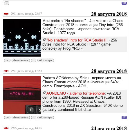
it
1C
28 августа 2018
2901 день назад, 23:07
Моя работа "No shaders" - 4-е место на Chaos
Constructions'2018 в номинации Tiny intro (256
байт). Платформа - игровая приставка RCA
Studio II 1977 года.
"No shaders" intro for RCA Studio II
: «256
bytes intro for RCA Studio II (1977 game
console) by Frog //ROi»
cc
demoscene
it
oldcomps
28 августа 2018
2901 день назад, 17:52
Работа AONdemo by Shiru - первое место на
Chaos Constructions'2018 в номинации 640k
demo. Платформа - АОН.
AONDEMO - a demo for telephone
: «A 2018
demo for a Z80-based Russian AON (Caller ID)
phone from 1990. Released at Chaos
Constructions 2018 in ZX Spectrum 640K demo
(actually combined 8-bit d...»
cc
demoscene
it
oldcomps
1C
24 августа 2018
2905 дней назад, 14:05