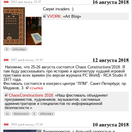
16 августа 2018
2913 дня назад, 15:37
Carpet invaders :)
VVORK
: «Art Blog»
it
oldcomps
12 августа 2018
2917 дней назад, 13:19
Напомню, что 25-26 августа состоится Chaos Constructions'2018. Я
там буду рассказывать про историю и архитектуру худшей игровой
приставки всех времён (по версии журнала PC World) - RCA Studio II
1977 года.
Фестиваль состоится в конгресс-центре "ЛПМ". Санкт-Петербург, пр.
Медиков, 3.
ссылка
ChaosConstructions 2018
: «Наш фестиваль объединяет
программистов, художников, музыкантов, системных
администраторов и специалистов по информационной
безопасности.»
cc
demoscene
it
oldcomps
10 августа 2018
2919 дней назад, 17:24
Видеопроектор, с большой скоростью и