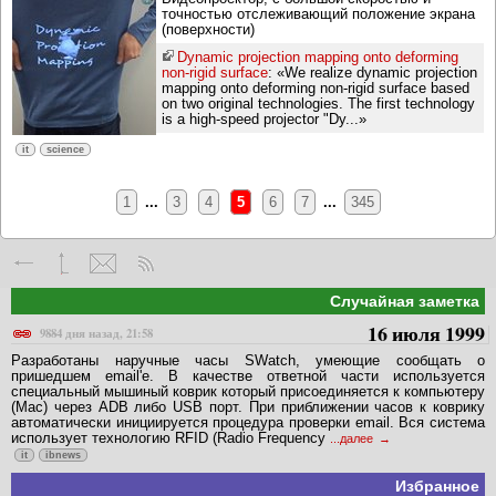
точностью отслеживающий положение экрана
(поверхности)
Dynamic projection mapping onto deforming
non-rigid surface
: «We realize dynamic projection
mapping onto deforming non-rigid surface based
on two original technologies. The first technology
is a high-speed projector "Dy...»
it
science
1
...
3
4
5
6
7
...
345
Случайная заметка
16 июля 1999
9884 дня назад, 21:58
Разработаны наручные часы SWatch, умеющие сообщать о
пришедшем email'e. В качестве ответной части используется
специальный мышиный коврик который присоединяется к компьютеру
(Mac) через ADB либо USB порт. При приближении часов к коврику
автоматически инициируется процедура проверки email. Вся система
использует технологию RFID (Radio Frequency
...далее
it
ibnews
Избранное