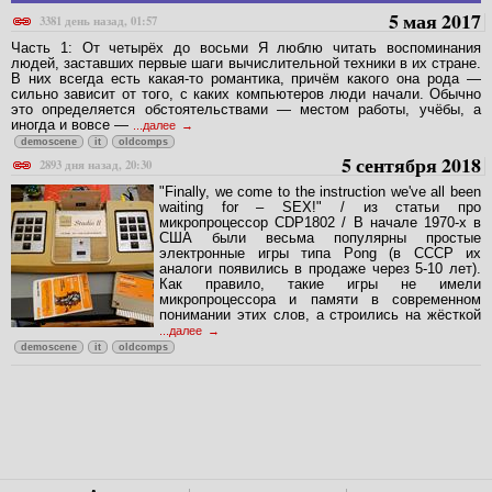
5 мая 2017
3381 день назад, 01:57
Часть 1: От четырёх до восьми Я люблю читать воспоминания
людей, заставших первые шаги вычислительной техники в их стране.
В них всегда есть какая-то романтика, причём какого она рода —
сильно зависит от того, с каких компьютеров люди начали. Обычно
это определяется обстоятельствами — местом работы, учёбы, а
иногда и вовсе —
...далее
demoscene
it
oldcomps
5 сентября 2018
2893 дня назад, 20:30
"Finally, we come to the instruction we've all been
waiting for – SEX!" / из статьи про
микропроцессор CDP1802 / В начале 1970-х в
США были весьма популярны простые
электронные игры типа Pong (в СССР их
аналоги появились в продаже через 5-10 лет).
Как правило, такие игры не имели
микропроцессора и памяти в современном
понимании этих слов, а строились на жёсткой
...далее
demoscene
it
oldcomps