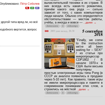
вычислительной техники в их стране. В
Опубликовано:
Пётр Соболев
них всегда есть какая-то романтика,
8L
1S
2C
причём какого она рода — сильно
зависит от того, с каких компьютеров
люди начали. Обычно это определяется
обстоятельствами — местом работы,
 другой типа вряд ли, но всё
учёбы, а иногда и вовсе —
...далее
demoscene
it
oldcomps
5 сентября
оподобного вертится, вопрос
2893 дня назад, 20:30
2018
"Finally, we come
to the instruction
we've all been
waiting for – SEX!"
/ из статьи про
микропроцессор
CDP1802 / В
начале 1970-х в
США были весьма
популярны
простые электронные игры типа Pong (в
СССР их аналоги появились в продаже
через 5-10 лет). Как правило, такие игры
не имели микропроцессора и памяти в
современном понимании этих слов, а
строились на жёсткой
...далее
demoscene
it
oldcomps