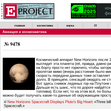
главная
космос/авиа
наука
IT
Авиация и космонавтика
№ 9478
Космический аппарат New Horizons после 10
выглядит эта планета (её, правда, давно р
на борту просто нет горючего, чтобы затор
пролетая мимо (вчера расстояние было мин
скорость передачи данных тоже оставляет 
долго. В принципе, сенсаций ожидать не ст
Вот здесь снимок ледяных гор на Плутоне
Дальше есть шанс, что по дороге найдётся
топлива). Если нет, то на этом всё, по бо
можно будет получать какие-то данные об окружающем простр
New Horizons Spacecraft Displays Pluto’s Big Heart
: «Three bi
Spacecraft.»