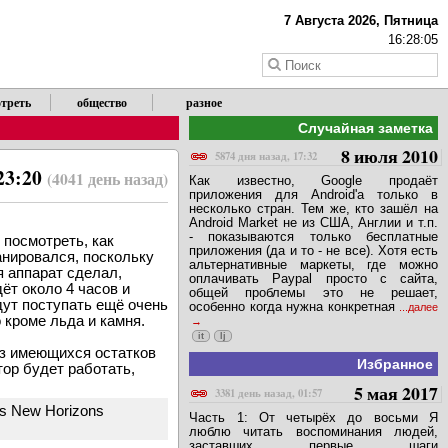
7 Августа 2026, Пятница
16:28:06
треть
общество
разное
Случайная заметка
8 июля 2010
5874 дня назад, 17:32
23:20
(4041 день назад)
Как известно, Google продаёт
приложения для Android'a только в
несколько стран. Тем же, кто зашёл на
Android Market не из США, Англии и т.п.
- показываются только бесплатные
 посмотреть, как
приложения (да и то - не все). Хотя есть
ланировался, поскольку
альтернативные маркеты, где можно
я аппарат сделал,
оплачивать Paypal просто с сайта,
ёт около 4 часов и
общей проблемы это не решает,
дут поступать ещё очень
особенно когда нужна конкретная
...далее
 кроме льда и камня.
it
lj
из имеющихся остатков
Избранное
тор будет работать,
5 мая 2017
3381 день назад, 01:57
A's New Horizons
Часть 1: От четырёх до восьми Я
люблю читать воспоминания людей,
заставших первые шаги