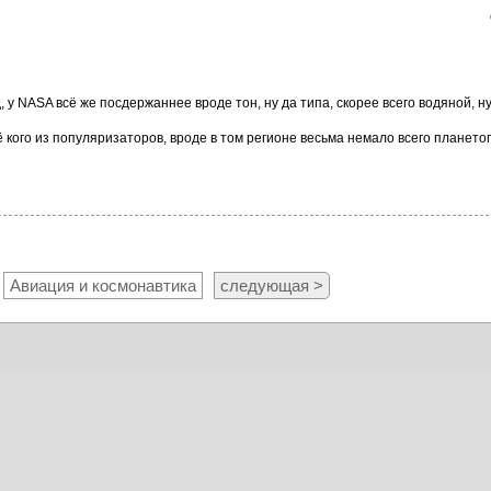
, у NASA всё же посдержаннее вроде тон, ну да типа, скорее всего водяной, ну
щё кого из популяризаторов, вроде в том регионе весьма немало всего планет
Авиация и космонавтика
следующая >