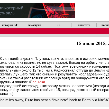
история ВТ
демосцена
CC
почитать
посмо
15 июля 2015, 
 лет полёта достиг Плутона, так что, впервые в истории, можно
азжаловали из планет, но не суть важно). Выход на орбиту не п
мозиться со скорости 14 км/сек. Поэтому, все снимки и измерени
имальным - около 12 тыс. км.). Радиосигнал оттуда до Земли ид
желать лучшего, так что снимки и результаты исследований бу
оит - на таком расстоянии от солнца вряд ли обнаружится что-то
 крупным планом:
ссылка
 подходящий астероид, к которому можно направиться (исходя 
льшому счёту, закончится (ещё лет 15, пока радиозотопный генера
анстве).
llion miles away, Pluto has sent a “love note” back to Earth, via NAS