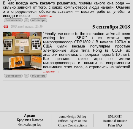
В них всегда есть какая-то романтика, причём какого она рода —
сильно зависит от того, с каких компьютеров люди начали. Обычно
это определяется обстоятельствами — местом работы, учёбы, а
иногда и вовсе —
...далее
demoscene
it
oldcomps
5 сентября 2018
2895 дней назад, 20:30
"Finally, we come to the instruction we've all been
waiting for – SEX!" / из статьи про
микропроцессор CDP1802 / В начале 1970-х в
США были весьма популярны простые
электронные игры типа Pong (в СССР их
аналоги появились в продаже через 5-10 лет).
Как правило, такие игры не имели
микропроцессора и памяти в современном
понимании этих слов, а строились на жёсткой
...далее
demoscene
it
oldcomps
Архив
:
demo.design 3d faq
ENLiGHT
Бродячая Камера
Infused Bytes online
Realm Of Illusion
demo.design faq
Chaos Constructions
Palm FAQ