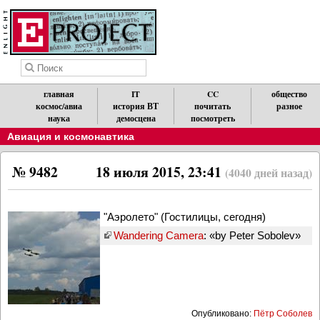
главная
IT
CC
общество
космос/авиа
история ВТ
почитать
разное
наука
демосцена
посмотреть
Авиация и космонавтика
№ 9482
18 июля 2015, 23:41
(4040 дней назад)
"Аэролето" (Гостилицы, сегодня)
Wandering Camera
: «by Peter Sobolev»
Опубликовано:
Пётр Соболев