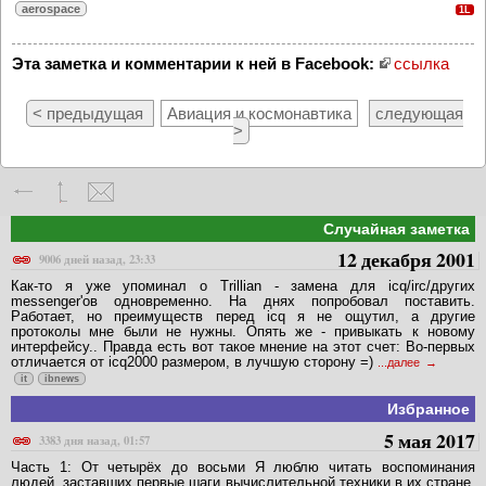
aerospace
1L
Эта заметка и комментарии к ней в Facebook:
ссылка
< предыдущая
Авиация и космонавтика
следующая
>
Случайная заметка
12 декабря 2001
9006 дней назад, 23:33
Как-то я уже упоминал о Trillian - замена для icq/irc/других
messenger'ов одновременно. На днях попробовал поставить.
Работает, но преимуществ перед icq я не ощутил, а другие
протоколы мне были не нужны. Опять же - привыкать к новому
интерфейсу.. Правда есть вот такое мнение на этот счет: Во-первых
отличается от icq2000 размером, в лучшую сторону =)
...далее
it
ibnews
Избранное
5 мая 2017
3383 дня назад, 01:57
Часть 1: От четырёх до восьми Я люблю читать воспоминания
людей, заставших первые шаги вычислительной техники в их стране.