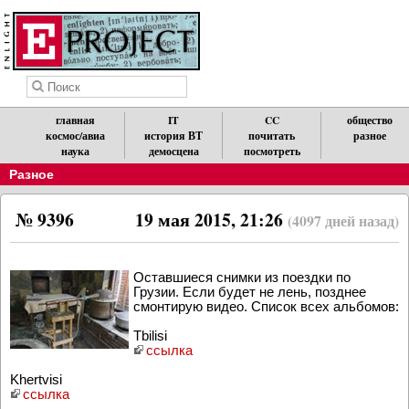
главная
IT
CC
общество
космос/авиа
история ВТ
почитать
разное
наука
демосцена
посмотреть
Разное
№ 9396
19 мая 2015, 21:26
(4097 дней назад)
Оставшиеся снимки из поездки по
Грузии. Если будет не лень, позднее
смонтирую видео. Список всех альбомов:
Tbilisi
ссылка
Khertvisi
ссылка