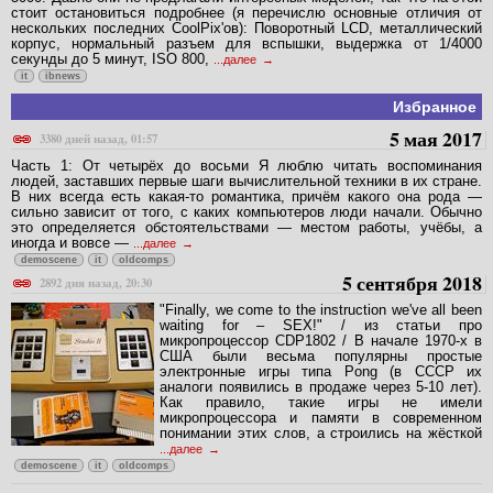
стоит остановиться подробнее (я перечислю основные отличия от
нескольких последних CoolPix'ов): Поворотный LCD, металлический
корпус, нормальный разъем для вспышки, выдержка от 1/4000
секунды до 5 минут, ISO 800,
...далее
it
ibnews
Избранное
5 мая 2017
3380 дней назад, 01:57
Часть 1: От четырёх до восьми Я люблю читать воспоминания
людей, заставших первые шаги вычислительной техники в их стране.
В них всегда есть какая-то романтика, причём какого она рода —
сильно зависит от того, с каких компьютеров люди начали. Обычно
это определяется обстоятельствами — местом работы, учёбы, а
иногда и вовсе —
...далее
demoscene
it
oldcomps
5 сентября 2018
2892 дня назад, 20:30
"Finally, we come to the instruction we've all been
waiting for – SEX!" / из статьи про
микропроцессор CDP1802 / В начале 1970-х в
США были весьма популярны простые
электронные игры типа Pong (в СССР их
аналоги появились в продаже через 5-10 лет).
Как правило, такие игры не имели
микропроцессора и памяти в современном
понимании этих слов, а строились на жёсткой
...далее
demoscene
it
oldcomps