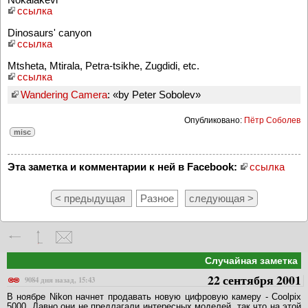
ссылка
Dinosaurs' canyon
ссылка
Mtsheta, Mtirala, Petra-tsikhe, Zugdidi, etc.
ссылка
Wandering Camera
: «by Peter Sobolev»
Опубликовано:
Пётр Соболев
misc
Эта заметка и комментарии к ней в Facebook:
ссылка
< предыдущая
Разное
следующая >
Случайная заметка
22 сентября 2001
9084 дня назад, 15:43
В ноябре Nikon начнет продавать новую цифровую камеру - Coolpix
5000. Давно они не предлагали интересных моделей, так что на этой