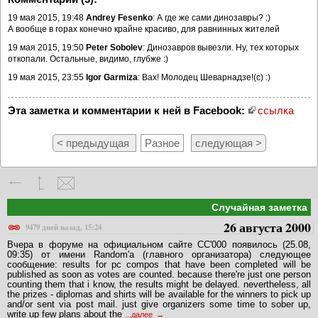
19 мая 2015, 19:48
Andrey Fesenko
: А где же сами динозавры? :)
А вообще в горах конечно крайне красиво, для равнинных жителей
19 мая 2015, 19:50
Peter Sobolev
: Динозавров вывезли. Ну, тех которых
откопали. Остальные, видимо, глубже :)
19 мая 2015, 23:55
Igor Garmiza
: Вах! Молодец Шеварнадзе!(с) :)
Эта заметка и комментарии к ней в Facebook:
ссылка
< предыдущая
Разное
следующая >
Случайная заметка
26 августа 2000
9479 дней назад, 15:24
Вчера в форуме на официальном сайте CC'000 появилось (25.08,
09:35) от имени Random'a (главного организатора) следующее
сообщение: results for pc compos that have been completed will be
published as soon as votes are counted. because there're just one person
counting them that i know, the results might be delayed. nevertheless, all
the prizes - diplomas and shirts will be available for the winners to pick up
and/or sent via post mail. just give organizers some time to sober up,
write up few plans about the
...далее