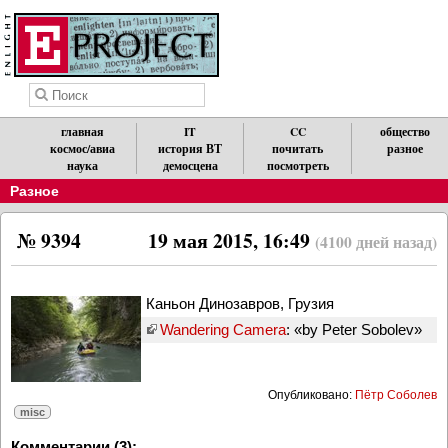
главная
IT
CC
общество
космос/авиа
история ВТ
почитать
разное
наука
демосцена
посмотреть
Разное
№ 9394
19 мая 2015, 16:49
(4100 дней назад)
Каньон Динозавров, Грузия
Wandering Camera
: «by Peter Sobolev»
Опубликовано:
Пётр Соболев
misc
Комментарии (3):