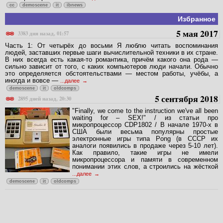
cc
demoscene
it
ibnews
Избранное
5 мая 2017
3383 дня назад, 01:57
Часть 1: От четырёх до восьми Я люблю читать воспоминания
людей, заставших первые шаги вычислительной техники в их стране.
В них всегда есть какая-то романтика, причём какого она рода —
сильно зависит от того, с каких компьютеров люди начали. Обычно
это определяется обстоятельствами — местом работы, учёбы, а
иногда и вовсе —
...далее
demoscene
it
oldcomps
5 сентября 2018
2895 дней назад, 20:30
"Finally, we come to the instruction we've all been
waiting for – SEX!" / из статьи про
микропроцессор CDP1802 / В начале 1970-х в
США были весьма популярны простые
электронные игры типа Pong (в СССР их
аналоги появились в продаже через 5-10 лет).
Как правило, такие игры не имели
микропроцессора и памяти в современном
понимании этих слов, а строились на жёсткой
...далее
demoscene
it
oldcomps