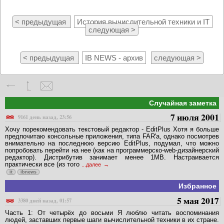
< предыдущая
История вычислительной техники и IT
следующая >
< предыдущая
IB NEWS - архив
следующая >
Случайная заметка
7 июля 2001
9161 день назад, 23:56
Хочу порекомендовать текстовый редактор - EditPlus Хотя я больше
предпочитаю консольные приложения, типа FAR'a, однако посмотрев
внимательно на последнюю версию EditPlus, подумал, что можно
попробовать перейти на нее (как на программерско-web-дизайнерский
редактор). Дистрибутив занимает менее 1MB. Настраивается
практически все (из того
...далее
it
ibnews
Избранное
5 мая 2017
3380 дней назад, 01:57
Часть 1: От четырёх до восьми Я люблю читать воспоминания
людей, заставших первые шаги вычислительной техники в их стране.