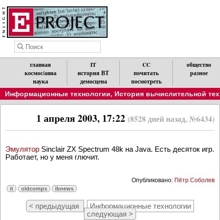
главная
IT
CC
общество
космос/авиа
история ВТ
почитать
разное
наука
демосцена
посмотреть
Информационные технологии
,
История вычислительной техн
1 апреля 2003, 17:22
(8528 дней назад, №6434)
Эмулятор
Sinclair ZX Spectrum 48k на Java. Есть десяток игр.
Работает, но у меня глючит.
Опубликовано:
Пётр Соболев
it
oldcomps
ibnews
< предыдущая
Информационные технологии
следующая >