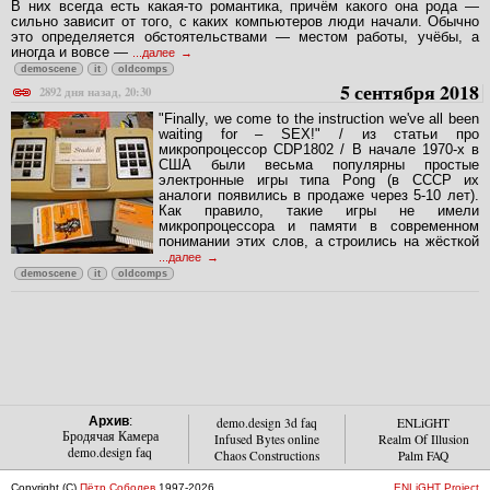
В них всегда есть какая-то романтика, причём какого она рода —
сильно зависит от того, с каких компьютеров люди начали. Обычно
это определяется обстоятельствами — местом работы, учёбы, а
иногда и вовсе —
...далее
demoscene
it
oldcomps
5 сентября 2018
2892 дня назад, 20:30
"Finally, we come to the instruction we've all been
waiting for – SEX!" / из статьи про
микропроцессор CDP1802 / В начале 1970-х в
США были весьма популярны простые
электронные игры типа Pong (в СССР их
аналоги появились в продаже через 5-10 лет).
Как правило, такие игры не имели
микропроцессора и памяти в современном
понимании этих слов, а строились на жёсткой
...далее
demoscene
it
oldcomps
Архив
:
demo.design 3d faq
ENLiGHT
Бродячая Камера
Infused Bytes online
Realm Of Illusion
demo.design faq
Chaos Constructions
Palm FAQ
Copyright (C)
Пётр Соболев
1997-2026
ENLiGHT Project