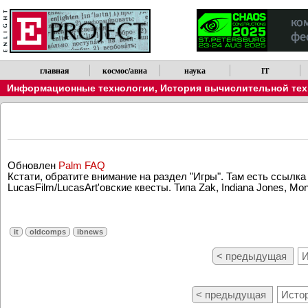
главная
космос/авиа
наука
IT
Информационные технологии
,
История вычислительной техн
Обновлен
Palm FAQ
Кстати, обратите внимание на раздел "Игры". Там есть ссыл
LucasFilm/LucasArt'овские квесты. Типа Zak, Indiana Jones, Mon
it
oldcomps
ibnews
< предыдущая
И
< предыдущая
Истор