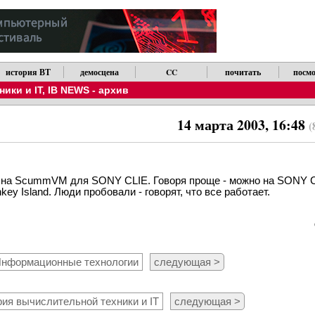
история ВТ
демосцена
CC
почитать
посмо
ики и IT
,
IB NEWS - архив
14 марта 2003, 16:48
(
ка на ScummVM для SONY CLIE. Говоря проще - можно на SONY C
key Island. Люди пробовали - говорят, что все работает.
нформационные технологии
следующая >
ия вычислительной техники и IT
следующая >