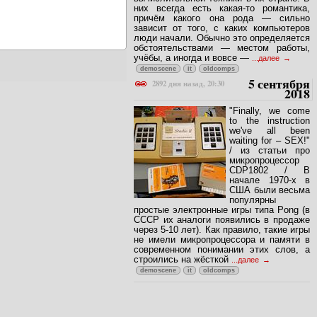
них всегда есть какая-то романтика,
причём какого она рода — сильно
зависит от того, с каких компьютеров
люди начали. Обычно это определяется
обстоятельствами — местом работы,
учёбы, а иногда и вовсе —
...далее
demoscene
it
oldcomps
5 сентября
2892 дня назад, 20:30
2018
"Finally, we come
to the instruction
we've all been
waiting for – SEX!"
/ из статьи про
микропроцессор
CDP1802 / В
начале 1970-х в
США были весьма
популярны
простые электронные игры типа Pong (в
СССР их аналоги появились в продаже
через 5-10 лет). Как правило, такие игры
не имели микропроцессора и памяти в
современном понимании этих слов, а
строились на жёсткой
...далее
demoscene
it
oldcomps