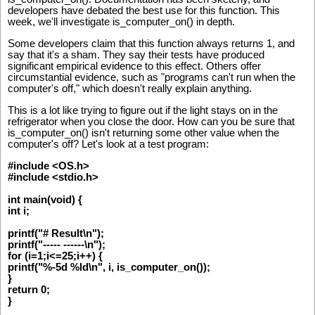
developers have debated the best use for this function. This
week, we'll investigate is_computer_on() in depth.
Some developers claim that this function always returns 1, and
say that it's a sham. They say their tests have produced
significant empirical evidence to this effect. Others offer
circumstantial evidence, such as "programs can't run when the
computer's off," which doesn't really explain anything.
This is a lot like trying to figure out if the light stays on in the
refrigerator when you close the door. How can you be sure that
is_computer_on() isn't returning some other value when the
computer's off? Let's look at a test program:
#include <OS.h>
#include <stdio.h>
int main(void) {
int i;
printf("# Result\n");
printf("----- ------\n");
for (i=1;i<=25;i++) {
printf("%-5d %ld\n", i, is_computer_on());
}
return 0;
}