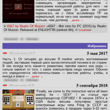
совмещать организацию мероприятия с
написанием конкурсной работы для него - не
очень хорошая идея (я даже не успел
переписать её с inline ассемблера TP на
нормальный, из-за чего она занимает ощутимо
больше, чем должна).
...далее
6567 by Realm Of Illusion
: «6567 - 8kb intro for PC (DOS) by Realm
Of Illusion. Released at ENLiGHT'95 (ranked 4th).
ссылка
»
demoscene
it
oldcomps
Избранное
5 мая 2017
3381 день назад, 01:57
Часть 1: От четырёх до восьми Я люблю читать воспоминания
людей, заставших первые шаги вычислительной техники в их стране.
В них всегда есть какая-то романтика, причём какого она рода —
сильно зависит от того, с каких компьютеров люди начали. Обычно
это определяется обстоятельствами — местом работы, учёбы, а
иногда и вовсе —
...далее
demoscene
it
oldcomps
5 сентября 2018
2893 дня назад, 20:30
"Finally, we come to the instruction we've all been
waiting for – SEX!" / из статьи про
микропроцессор CDP1802 / В начале 1970-х в
США были весьма популярны простые
электронные игры типа Pong (в СССР их
аналоги появились в продаже через 5-10 лет).