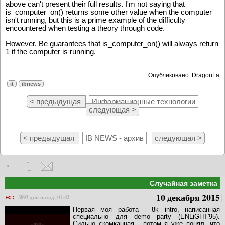
above can't present their full results. I'm not saying that
is_computer_on() returns some other value when the computer
isn't running, but this is a prime example of the difficulty
encountered when testing a theory through code.
However, Be guarantees that is_computer_on() will always return
1 if the computer is running.
Опубликовано: DragonFa
it
ibnews
< предыдущая
Информационные технологии
следующая >
< предыдущая
IB NEWS - архив
следующая >
Случайная заметка
10 декабря 2015
3893 дня назад, 01:42
Первая моя работа - 8k intro, написанная
специально для demo party (ENLiGHT'95).
Сильно скомканная - потом я уже понял, что