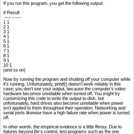
If you run this program, you get the following output:
# Result
----- ------
1 1
2 1
3 1
4 1
5 1
6 1
7 1
8 1
9 1
10 1
(and so on)
Now try running the program and shutting off your computer while
it's running. Unfortunately, printf() doesn't work reliably in this
case; you don't see your output, because the computer's video
hardware becomes unreliable when turned off. You might try
customizing this code to write the output to disk, but
unfortunately, hard drives also become unreliable when power
isn't applied to them throughout their operation. Networking and
serial ports likewise have a high failure rate when power is turned
off.
In other words, the empirical evidence is a little flimsy. Due to
failures beyond Be's control, test programs such as the one