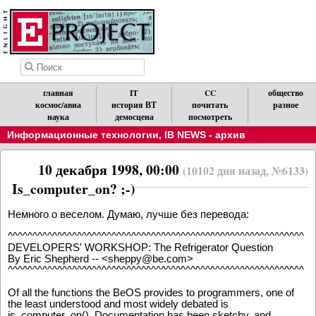
главная
IT
CC
общество
космос/авиа
история ВТ
почитать
разное
наука
демосцена
посмотреть
Информационные технологии
,
IB NEWS - архив
10 декабря 1998, 00:00
(10102 дня назад, №6133)
Is_computer_on? ;-)
Немного о веселом. Думаю, лучше без перевода:
^^^^^^^^^^^^^^^^^^^^^^^^^^^^^^^^^^^^^^^^^^^^^^^^^^^^^^^^^^^^
DEVELOPERS' WORKSHOP: The Refrigerator Question
By Eric Shepherd -- <sheppy@be.com>
^^^^^^^^^^^^^^^^^^^^^^^^^^^^^^^^^^^^^^^^^^^^^^^^^^^^^^^^^^^^
Of all the functions the BeOS provides to programmers, one of
the least understood and most widely debated is
is_computer_on(). Documentation has been sketchy, and