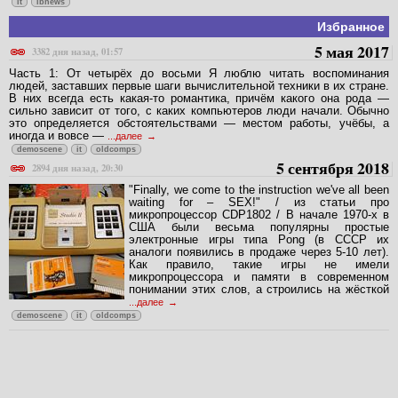
it
ibnews
Избранное
5 мая 2017
3382 дня назад, 01:57
Часть 1: От четырёх до восьми Я люблю читать воспоминания
людей, заставших первые шаги вычислительной техники в их стране.
В них всегда есть какая-то романтика, причём какого она рода —
сильно зависит от того, с каких компьютеров люди начали. Обычно
это определяется обстоятельствами — местом работы, учёбы, а
иногда и вовсе —
...далее
demoscene
it
oldcomps
5 сентября 2018
2894 дня назад, 20:30
"Finally, we come to the instruction we've all been
waiting for – SEX!" / из статьи про
микропроцессор CDP1802 / В начале 1970-х в
США были весьма популярны простые
электронные игры типа Pong (в СССР их
аналоги появились в продаже через 5-10 лет).
Как правило, такие игры не имели
микропроцессора и памяти в современном
понимании этих слов, а строились на жёсткой
...далее
demoscene
it
oldcomps