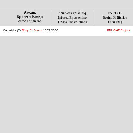
Архив
:
demo.design 3d faq
ENLiGHT
Бродячая Камера
Infused Bytes online
Realm Of Illusion
demo.design faq
Chaos Constructions
Palm FAQ
Copyright (C)
Пётр Соболев
1997-2026
ENLiGHT Project