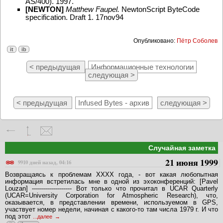
AS/400). 1997.
[NEWTON]
Matthew Faupel.
NewtonScript ByteCode
specification. Draft 1. 17nov94
Опубликовано:
Пётр Соболев
it
ib
< предыдущая
Информационные технологии
следующая >
< предыдущая
Infused Bytes - архив
следующая >
Случайная заметка
21 июня 1999
9910 дней назад, 04:16
Возвращаясь к проблемам XXXX года, - вот какая любопытная
информация встретилась мне в одной из эхоконференций: [Pavel
Louzan] -------------------- Вот только что прочитал в UCAR Quarterly
(UCAR=University Corporation for Atmospheric Research), что,
оказывается, в представлении времени, используемом в GPS,
участвует номер недели, начиная с какого-то там числа 1979 г. И что
под этот
...далее