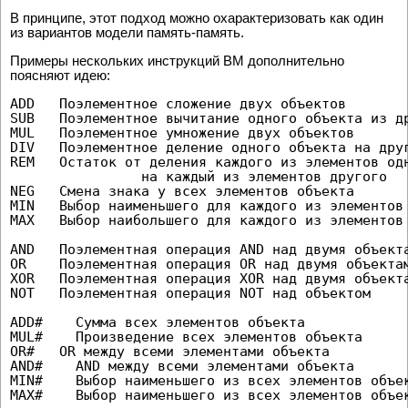
В принципе, этот подход можно охарактеризовать как один
из вариантов модели память-память.
Примеры нескольких инструкций ВМ дополнительно
поясняют идею:
ADD   Поэлементное сложение двух объектов

SUB   Поэлементное вычитание одного объекта из др
MUL   Поэлементное умножение двух объектов

DIV   Поэлементное деление одного объекта на друг
REM   Остаток от деления каждого из элементов одн
                на каждый из элементов другого

NEG   Смена знака у всех элементов объекта

MIN   Выбор наименьшего для каждого из элементов 
MAX   Выбор наибольшего для каждого из элементов 
AND   Поэлементная операция AND над двумя объекта
OR    Поэлементная операция OR над двумя объектам
XOR   Поэлементная операция XOR над двумя объекта
NOT   Поэлементная операция NOT над объектом

ADD#    Сумма всех элементов объекта

MUL#    Произведение всех элементов объекта

OR#   OR между всеми элементами объекта

AND#    AND между всеми элементами объекта

MIN#    Выбор наименьшего из всех элементов объек
MAX#    Выбор наименьшего из всех элементов объек