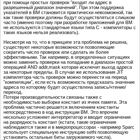
при помощи простых проверок "входит ли адрес в
разрешенный диапазон значений". При этом поддержка
указателей в ВМ становится практически невозможной, так
как такие проверки должны будут осуществляться слишком
часто (именно поэтому при разработке приложений для ВМ
не используются стандартные языки типа С - компиляторы с
таких языков нельзя реализовать).
Несмотря на то, что в принципе эта проблема не решена,
существуют некоторые возможности позволяющие
сократить число проверок или сделать их более
эффективными. Так например, в определенных ситуациях
можно заменить проверки на попадание в диапазон простой
операцией AND addr,mask которая исключит выход адреса
за некоторые пределы. В случае же использования JIT
компилятора часть проверок можно перенести на период
"компиляции", если есть возможность предсказать значение
адреса по которому будет осуществлена запись/чтение/
переход.
Потери производительности связаны также с
необходимостью выборки констант из ячеек памяти. Эта
проблема частично решается включением константы
непосредственно в код инструкции ВМ. Это впрочем
несколько усложняет интерпретатор и вводит ограничения
на разрядность констант (кстати, такие ограничения
наблюдаются также и в микропроцессорах - например Sparc
использует специальную инструкцию sethi позволяющую
установить остальные биты загружаемого числа).