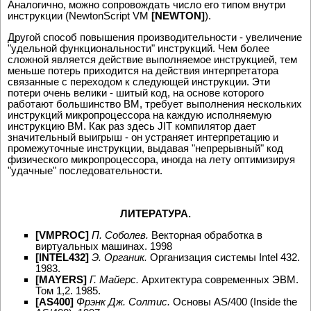
Аналогично, можно сопровождать число его типом внутри
инструкции (NewtonScript VM
[NEWTON]
).
Другой способ повышения производительности - увеличение
"удельной функциональности" инструкций. Чем более
сложной является действие выполняемое инструкцией, тем
меньше потерь приходится на действия интерпретатора
связанные с переходом к следующей инструкции. Эти
потери очень велики - шитый код, на основе которого
работают большинство ВМ, требует выполнения нескольких
инструкций микропроцессора на каждую исполняемую
инструкцию ВМ. Как раз здесь JIT компилятор дает
значительный выигрыш - он устраняет интерпретацию и
промежуточные инструкции, выдавая "непрерывный" код
физического микропроцессора, иногда на лету оптимизируя
"удачные" последовательности.
ЛИТЕРАТУРА.
[VMPROC]
П. Соболев.
Вектоpная обpаботка в
виpтуальных машинах. 1998
[INTEL432]
Э. Органик.
Организация системы Intel 432.
1983.
[MAYERS]
Г. Майеpс.
Аpхитектуpа совpеменных ЭВМ.
Том 1,2. 1985.
[AS400]
Фрэнк Дж. Солтис.
Основы AS/400 (Inside the