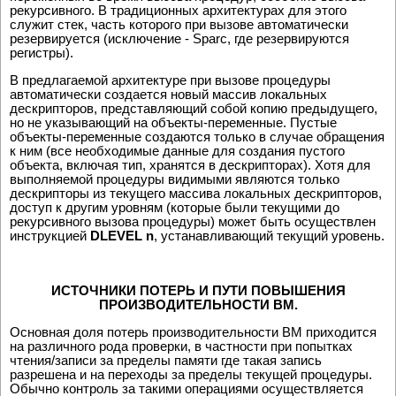
рекурсивного. В традиционных архитектурах для этого
служит стек, часть которого при вызове автоматически
резервируется (исключение - Sparc, где резервируются
регистры).
В предлагаемой архитектуре при вызове процедуры
автоматически создается новый массив локальных
дескрипторов, представляющий собой копию предыдущего,
но не указывающий на объекты-переменные. Пустые
объекты-переменные создаются только в случае обращения
к ним (все необходимые данные для создания пустого
объекта, включая тип, хранятся в дескрипторах). Хотя для
выполняемой процедуры видимыми являются только
дескрипторы из текущего массива локальных дескрипторов,
доступ к другим уровням (которые были текущими до
рекурсивного вызова процедуры) может быть осуществлен
инструкцией
DLEVEL n
, устанавливающий текущий уровень.
ИСТОЧНИКИ ПОТЕРЬ И ПУТИ ПОВЫШЕНИЯ
ПРОИЗВОДИТЕЛЬНОСТИ ВМ.
Основная доля потерь производительности ВМ приходится
на различного рода проверки, в частности при попытках
чтения/записи за пределы памяти где такая запись
разрешена и на переходы за пределы текущей процедуры.
Обычно контроль за такими операциями осуществляется