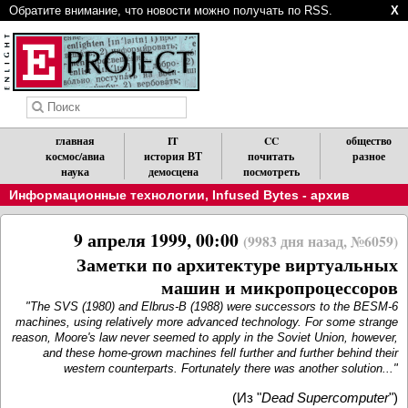
Обратите внимание, что новости можно получать по RSS.
X
главная
IT
CC
общество
космос/авиа
история ВТ
почитать
разное
наука
демосцена
посмотреть
Информационные технологии
,
Infused Bytes - архив
9 апреля 1999, 00:00
(9983 дня назад, №6059)
Заметки по архитектуре виртуальных
машин и микропроцессоров
"The SVS (1980) and Elbrus-B (1988) were successors to the BESM-6
machines, using relatively more advanced technology. For some strange
reason, Moore's law never seemed to apply in the Soviet Union, however,
and these home-grown machines fell further and further behind their
western counterparts. Fortunately there was another solution..."
(Из "
Dead Supercomputer
")