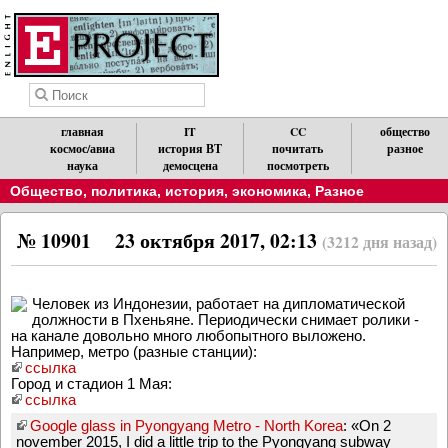
главная
IT
CC
общество
космос/авиа
история ВТ
почитать
разное
наука
демосцена
посмотреть
Общество, политика, история, экономика
,
Разное
№ 10901
23 октября 2017, 02:13
(3212 дня назад)
Человек из Индонезии, работает на дипломатической
должности в Пхеньяне. Периодически снимает ролики -
на канале довольно много любопытного выложено.
Например, метро (разные станции):
ссылка
Город и стадион 1 Мая:
ссылка
Google glass in Pyongyang Metro - North Korea
: «On 2
november 2015, I did a little trip to the Pyongyang subway