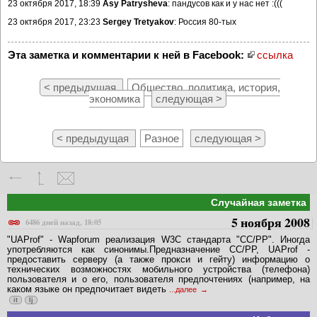
23 октября 2017, 18:39
Asy Patrysheva
: пандусов как и у нас нет :(((
23 октября 2017, 23:23
Sergey Tretyakov
: Россия 80-тых
Эта заметка и комментарии к ней в Facebook:
ссылка
< предыдущая
Общество, политика, история,
экономика
следующая >
< предыдущая
Разное
следующая >
Случайная заметка
5 ноября 2008
6486 дней назад, 18:05
"UAProf" - Wapforum реализация W3C стандарта "CC/PP". Иногда
употребляются как синонимы.Предназначение CC/PP, UAProf -
предоставить серверу (а также прокси и гейту) информацию о
технических возможностях мобильного устройства (телефона)
пользователя и о его, пользователя предпочтениях (например, на
каком языке он предпочитает видеть
...далее
it
lj