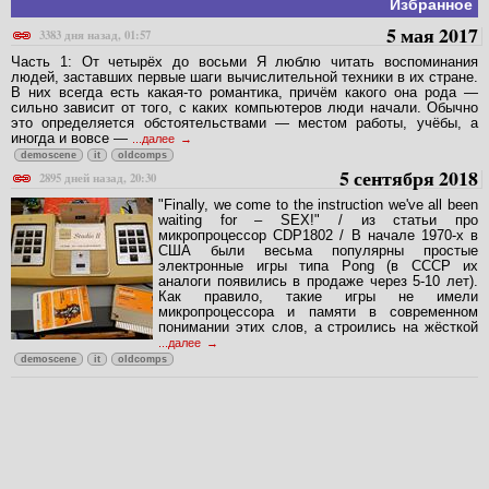
Избранное
5 мая 2017
3383 дня назад, 01:57
Часть 1: От четырёх до восьми Я люблю читать воспоминания
людей, заставших первые шаги вычислительной техники в их стране.
В них всегда есть какая-то романтика, причём какого она рода —
сильно зависит от того, с каких компьютеров люди начали. Обычно
это определяется обстоятельствами — местом работы, учёбы, а
иногда и вовсе —
...далее
demoscene
it
oldcomps
5 сентября 2018
2895 дней назад, 20:30
"Finally, we come to the instruction we've all been
waiting for – SEX!" / из статьи про
микропроцессор CDP1802 / В начале 1970-х в
США были весьма популярны простые
электронные игры типа Pong (в СССР их
аналоги появились в продаже через 5-10 лет).
Как правило, такие игры не имели
микропроцессора и памяти в современном
понимании этих слов, а строились на жёсткой
...далее
demoscene
it
oldcomps