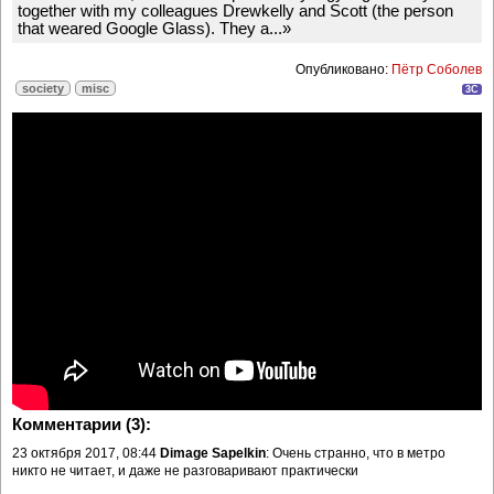
together with my colleagues Drewkelly and Scott (the person
that weared Google Glass). They a...»
Опубликовано:
Пётр Соболев
society
misc
3C
Комментарии (3):
23 октября 2017, 08:44
Dimage Sapelkin
: Очень странно, что в метро
никто не читает, и даже не разговаривают практически