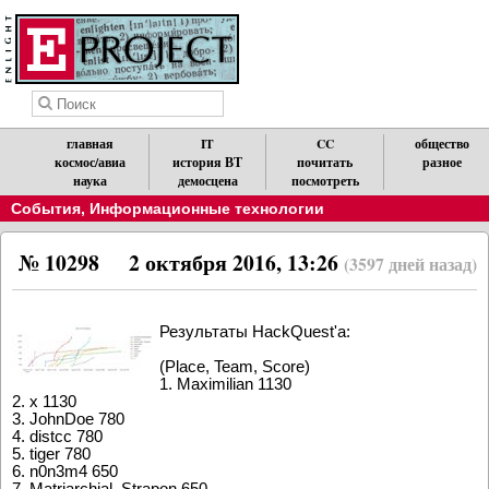
главная
IT
CC
общество
космос/авиа
история ВТ
почитать
разное
наука
демосцена
посмотреть
События
,
Информационные технологии
№ 10298
2 октября 2016, 13:26
(3597 дней назад)
Результаты HackQuest'a:
(Place, Team, Score)
1. Maximilian 1130
2. x 1130
3. JohnDoe 780
4. distcc 780
5. tiger 780
6. n0n3m4 650
7. Matriarchial_Strapon 650