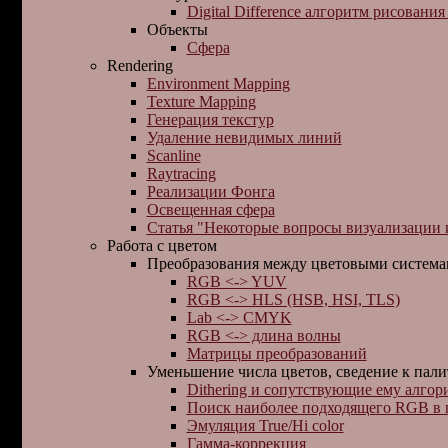
Digital Difference алгоpитм pисовани
Объекты
Сфера
Rendering
Environment Mapping
Texture Mapping
Генерация текстур
Удаление невидимых линий
Scanline
Raytracing
Реализации Фонга
Освещенная сфера
Статья "Некоторые вопросы визуализации
Работа с цветом
Преобразования между цветовыми систем
RGB <-> YUV
RGB <-> HLS (HSB, HSI, TLS)
Lab <-> CMYK
RGB <-> длина волны
Матрицы преобразований
Уменьшение числа цветов, сведение к пали
Dithering и сопутствующие ему алго
Поиск наиболее подходящего RGB в 
Эмуляция True/Hi color
Гамма-коррекция