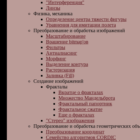
"Интерференция"
Линзы
Физика, механика
Определение центра тяжести фигуры
Уравнения для имитации полета
Преобразование и обработка изображений
Масштабирование
Вращение bitmap'ов
Фильтpы
Антиалиасинг
Морфинг
Выделение контура
Растеризация
Заливка (Fill)
Создание изображений
Фракталы
Вкратце о фракталах
Множество Мандельброта
Фрактальный папортник
Фрактальное сжатие
Еще о фракталах
"Стерео" изображения
Преобразование и обработка геометрических объ
Пpеобpазование кооpдинат
Семейство алгоpитмов CORDIC