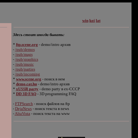
win
koi
lat
Здесь стоит иногда бывать
:
*
ftp.scene.org
- demo/intro архив
-
/pub/demos
-
/pub/mags
-
/pub/graphics
-
/pub/music
-
/pub/parties
-
/pub/incoming
*
www.scene.org
- поиск в нем
*
demo.cat.hu
- demo/intro архив
*
xUSSR party
- demo party в ex-СССР
*
DD 3D FAQ
- 3D programming FAQ
-
FTPSearch
- поиск файлов на ftp
-
DejaNews
- поиск текста в news
-
AltaVista
- поиск текста на www