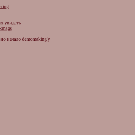
ring
их увидеть
skmags
но начало demomaking'y