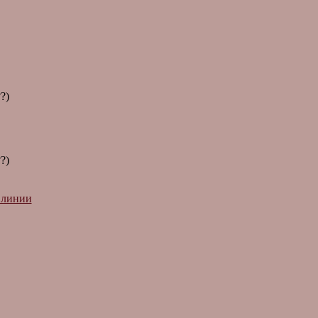
?)
?)
я линии