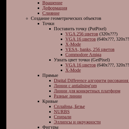
Вращение
Деформация
Слияние
Создание геометрических объектов
Точки
Поставить точку (PutPixel)
VGA 256 цветов
(320x???)
VGA 16 цветов
(640x???, 320x??
X-Mode
VESA, banks, 256 цветов
Commodore Amiga
Узнать цвет точки (GetPixel)
VGA 16 цветов
(640x???, 320x??
X-Mode
Прямые
Digital Difference алгоpитм pисовани
Линии с antialising'om
Линии для конкретных платформ
Разные линии
Кривые
Сплайны, Безье
NURBS
Спирали
Эллипсы и окружности
Фигуры