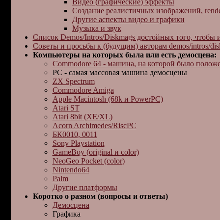
Видео (графические) эффекты
Создание реалистичных изображений, rende
Другие аспекты видео и графики
Музыка и звук
Список Demos/Intros/Diskmags достойных того, чтобы 
Советы и пpосьбы к (будущим) автоpам demos/intros/di
Компьютеры на которых была или есть демосцена:
Commodore 64 - машина, на котоpой было положе
PC - самая массовая машина демосцены
ZX Spectrum
Commodore Amiga
Apple Macintosh (68k и PowerPC)
Atari ST
Atari 8bit (XE/XL)
Acorn Archimedes/RiscPC
БК0010, 0011
Sony Playstation
GameBoy (original и color)
NeoGeo Pocket (color)
Nintendo64
Palm
Другие платформы
Коротко о разном (вопросы и ответы)
Демосцена
Графика