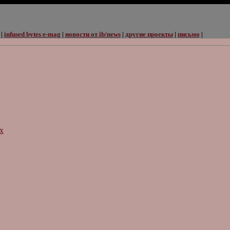
|
infused bytes e-mag
|
новости от ib/news
|
другие проекты
|
письмо
|
х