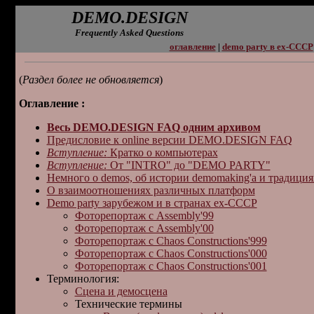
DEMO.DESIGN
Frequently Asked Questions
оглавление
|
demo party в ex-СССР
(
Раздел более не обновляется
)
Оглавление
:
Весь DEMO.DESIGN FAQ одним архивом
Предисловие к online версии DEMO.DESIGN FAQ
Вступление:
Кратко о компьютерах
Вступление:
От "INTRO" до "DEMO PARTY"
Hемного о demos, об истоpии demomaking'a и тpадиция
О взаимоотношениях различных платформ
Demo party зарубежом и в странах ex-СССР
Фоторепортаж с Assembly'99
Фоторепортаж с Assembly'00
Фоторепортаж с Chaos Constructions'999
Фоторепортаж с Chaos Constructions'000
Фоторепортаж с Chaos Constructions'001
Теpминология:
Сцена и демосцена
Технические термины