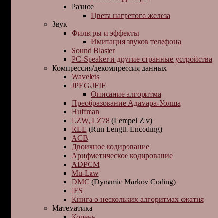
Разное
Цвета нагретого железа
Звук
Фильтры и эффекты
Имитация звуков телефона
Sound Blaster
PC-Speaker и другие странные устройства
Компрессия/декомпрессия данных
Wavelets
JPEG/JFIF
Описание алгоритма
Преобразование Адамара-Уолша
Huffman
LZW, LZ78
(Lempel Ziv)
RLE
(Run Length Encoding)
ACB
Двоичное кодирование
Арифметическое кодирование
ADPCM
Mu-Law
DMC
(Dynamic Markov Coding)
IFS
Книга о нескольких алгоритмах сжатия
Математика
Корень