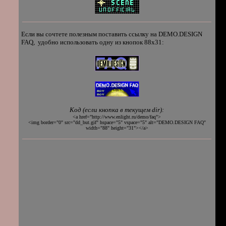
Если вы сочтете полезным поставить ссылку на DEMO.DESIGN
FAQ, удобно использовать одну из кнопок 88x31:
Код (если кнопка в текущем dir):
<a href="http://www.enlight.ru/demo/faq">
<img border="0" src="dd_but.gif" hspace="5" vspace="5" alt="DEMO.DESIGN FAQ"
width="88" height="31"></a>