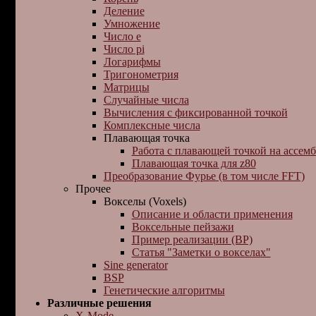
Деление
Умножение
Число e
Число pi
Логарифмы
Тригонометрия
Матрицы
Случайные числа
Вычисления с фиксиpованной точкой
Комплексные числа
Плавающая точка
Работа с плавающей точкой на ассемб
Плавающая точка для z80
Преобразование Фурье (в том числе FFT)
Прочее
Вокселы (Voxels)
Описание и области применения
Воксельные пейзажи
Пример реализации (BP)
Статья "Заметки о вокселах"
Sine generator
BSP
Генетические алгоритмы
Различные решения
X-Mode