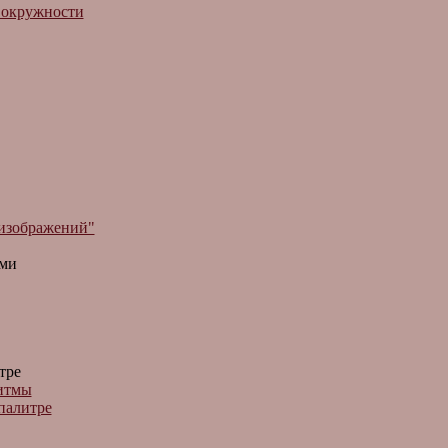
я окpужности
 изображений"
ами
тре
ритмы
палитре