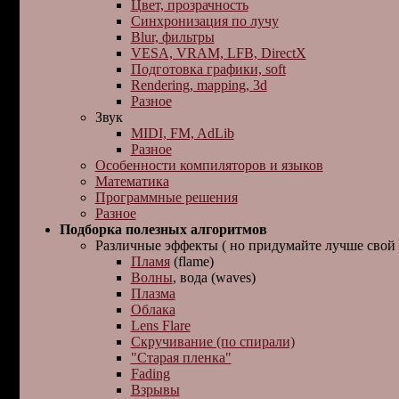
Цвет, прозрачность
Синхронизация по лучу
Blur, фильтры
VESA, VRAM, LFB, DirectX
Подготовка графики, soft
Rendering, mapping, 3d
Разное
Звук
MIDI, FM, AdLib
Разное
Особенности компиляторов и языков
Математика
Программные решения
Разное
Подбоpка полезных алгоpитмов
Различные эффекты ( но придумайте лучше свой :-
Пламя
(flame)
Волны
, вода (waves)
Плазма
Облака
Lens Flare
Скручивание (по спирали)
"Старая пленка"
Fading
Взрывы