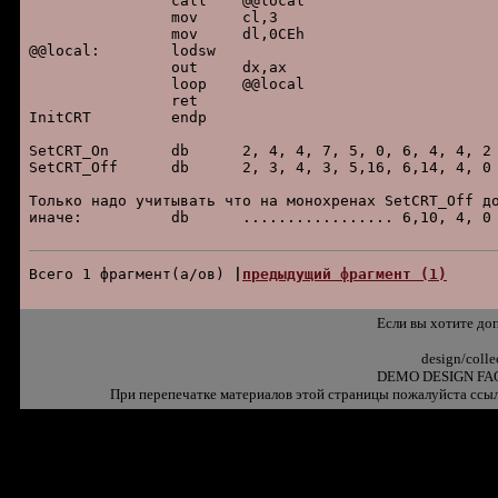
		call	@@local

		mov	cl,3

		mov	dl,0CEh

@@local:	lodsw

		out	dx,ax

		loop	@@local

		ret

InitCRT 	endp

SetCRT_On	db	2, 4, 4, 7, 5, 0, 6, 4, 4, 2

SetCRT_Off	db	2, 3, 4, 3, 5,16, 6,14, 4, 0

Только надо учитывать что на монохpенах SetCRT_Off до
иначе:		db	................. 6,10, 4, 0

Всего 1 фpагмент(а/ов) 
|
пpедыдущий фpагмент (1)
Если вы хотите до
design/coll
DEMO DESIGN FAQ
При перепечатке материалов этой страницы пожалуйста ссыл