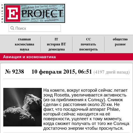
главная
IT
CC
общество
космос/авиа
история ВТ
почитать
разное
наука
демосцена
посмотреть
Авиация и космонавтика
№ 9238
10 февраля 2015, 06:51
(4197 дней назад)
На комете, вокруг которой сейчас летает
зонд Rosetta, увеличивается активность
(из-за приближения к Солнцу). Снимок
сделан с расстояния около 20 км. Не
факт, что посадочный аппарат Philae,
который сейчас находится на её
поверхности, уцелеет к тому моменту,
когда сможет получать от того же Солнца
достаточно энергии чтобы проснуться.