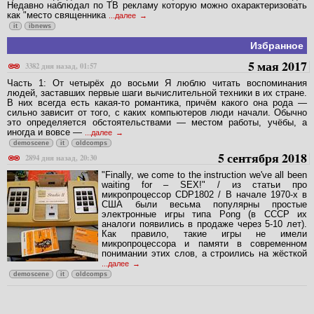
Недавно наблюдал по ТВ рекламу которую можно охарактеризовать
как "место священника
...далее
it
ibnews
Избранное
5 мая 2017
3382 дня назад, 01:57
Часть 1: От четырёх до восьми Я люблю читать воспоминания
людей, заставших первые шаги вычислительной техники в их стране.
В них всегда есть какая-то романтика, причём какого она рода —
сильно зависит от того, с каких компьютеров люди начали. Обычно
это определяется обстоятельствами — местом работы, учёбы, а
иногда и вовсе —
...далее
demoscene
it
oldcomps
5 сентября 2018
2894 дня назад, 20:30
"Finally, we come to the instruction we've all been
waiting for – SEX!" / из статьи про
микропроцессор CDP1802 / В начале 1970-х в
США были весьма популярны простые
электронные игры типа Pong (в СССР их
аналоги появились в продаже через 5-10 лет).
Как правило, такие игры не имели
микропроцессора и памяти в современном
понимании этих слов, а строились на жёсткой
...далее
demoscene
it
oldcomps