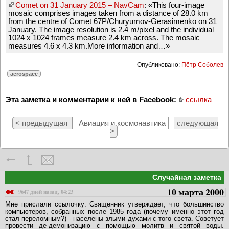
Comet on 31 January 2015 – NavCam
: «This four-image
mosaic comprises images taken from a distance of 28.0 km
from the centre of Comet 67P/Churyumov-Gerasimenko on 31
January. The image resolution is 2.4 m/pixel and the individual
1024 x 1024 frames measure 2.4 km across. The mosaic
measures 4.6 x 4.3 km.More information and…»
Опубликовано:
Пётр Соболев
aerospace
Эта заметка и комментарии к ней в Facebook:
ссылка
< предыдущая
Авиация и космонавтика
следующая
>
Случайная заметка
10 марта 2000
9647 дней назад, 04:23
Мне прислали ссылочку: Священник утверждает, что большинство
компьютеров, собранных после 1985 года (почему именно этот год
стал переломным?) - населены злыми духами с того света. Советует
провести де-демонизацию с помощью молитв и святой воды.