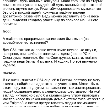
сложное - музыкальные конкурсы. Мало того, что на старых
компьютерах ужасно мудрёный музыкальный софт, так ещё
и очень шумно вокруг. Риалтайм-соревнование музыкантов
было бы плохой идеей. Конкурса графики вполне
достаточно, разве нет? Ведь можно растянуть его на весь
день, выделяя каждому участнику по полчаса машинного
времени.
frog:
А realtime по программированию имел бы смысл (на
ассемблере, естественно)?
Для С64, так как их проще всего найти несколько штук и,
наверное, они наиболее знакомы людям (после PC и
Спектрума, конечно). Вот на Спектрумах, кстати, realtime
графика ведь была. И музыка. И кодинг. Но всё вымерло
куда-то.
manwe:
Я не очень знаком с C64-сценой в России, поэтому не могу
сказать, найдётся ли достаточно участников. Может быть
стоит подумать в другом направлении - как заинтересовать
людей созданием демо к следующему фестивалю. На мой
взгляд, интересно было бы каждый день утром проводить
мастер-класс по какой-нибудь демо-системе типа Werkkzeug
или Enigma3, а потом предоставлять людям возможность
прямо на пати скроить свою работу и выставить в конкурс.