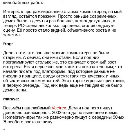
килобайтных работ.
Интерес к программированию старых компьютеров, на мой
взгляд, остаётся прежним. Просто раньше современных
демок было в десятки раз больше, чем олдскульных, а
теперь PC-сцена несколько порядела, оголив олдскул-
сцену. Её просто стало видней, объективного роста я не
заметил.
frog:
Дело в том, что раньше многие компьютеры не были
старыми. А сейчас они ими стали. Если под них
программируют столько же, это означает огромный рост
интереса. Если серьезно, мне кажется показательным, что
начали писать под платформы, под которые раньше не
писали в принципе, ввиду отсутствия технических и иных
объективных возможностей. Это старые игровые приставки,
в первую очередь. Под них ведь еще не так давно не было
демосцены.
manwe:
Возьмём наш любимый
Vectrex
. Демки под него пишут
довольно равномерно с 2002-го года по нынешнее время.
Homebrew-игры так же равномерно пишут с середины 90-ых.
Я особого роста не вижу.