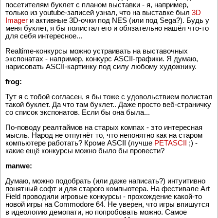
посетителям буклет с планом выставки - я, например,
только из youtube-записей узнал, что на выставке был
3D
Imager
и активные 3D-очки под NES (или под Sega?). Будь у
меня буклет, я бы полистал его и обязательно нашёл что-то
для себя интересное...
Realtime-конкурсы можно устраивать на выставочных
экспонатах - например, конкурс ASCII-графики. Я думаю,
нарисовать ASCII-картинку под силу любому художнику.
frog:
Тут я с тобой согласен, я бы тоже с удовольствием полистал
такой буклет. Да что там буклет.. Даже просто веб-страничку
со список экспонатов. Если бы она была...
По-поводу реалтаймов на старых компах - это интересная
мысль. Народ не отпугнёт то, что непонятно как на старом
компьютере работать? Кроме ASCII (лучше
PETASCII
;) -
какие ещё конкурсы можно было бы провести?
manwe:
Думаю, можно подобрать (или даже написать?) интуитивно
понятный софт и для старого компьютера. На фестивале Art
Field проводили игровые конкурсы - прохождение какой-то
новой игры на Commodore 64. Не уверен, что игры впишутся
в идеологию демопати, но попробовать можно. Самое