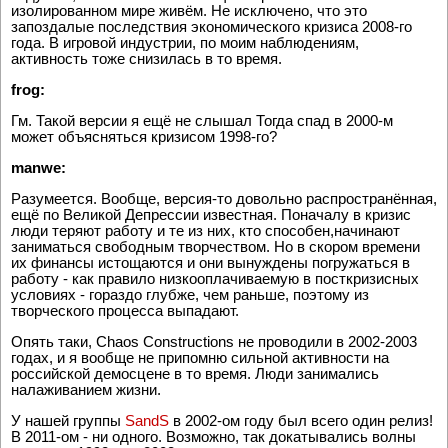
изолированном мире живём. Не исключено, что это
запоздалые последствия экономического кризиса 2008-го
года. В игровой индустрии, по моим наблюдениям,
активность тоже снизилась в то время.
frog:
Гм. Такой версии я ещё не слышал Тогда спад в 2000-м
может объясняться кризисом 1998-го?
manwe:
Разумеется. Вообще, версия-то довольно распространённая,
ещё по Великой Депрессии известная. Поначалу в кризис
люди теряют работу и те из них, кто способен,начинают
заниматься свободным творчеством. Но в скором времени
их финансы истощаются и они вынуждены погружаться в
работу - как правило низкооплачиваемую в посткризисных
условиях - гораздо глубже, чем раньше, поэтому из
творческого процесса выпадают.
Опять таки, Chaos Constructions не проводили в 2002-2003
годах, и я вообще не припомню сильной активности на
российской демосцене в то время. Люди занимались
налаживанием жизни.
У нашей группы
SandS
в 2002-ом году был всего один релиз!
В 2011-ом - ни одного. Возможно, так докатывались волны