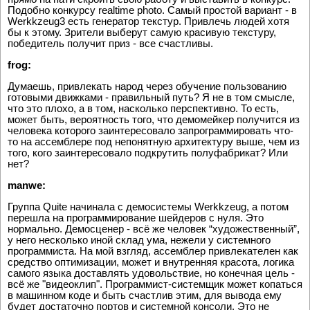
Подобно конкурсу realtime photo. Самый простой вариант - в
Werkkzeug3 есть генератор текстур. Привлечь людей хотя
бы к этому. Зрители выберут самую красивую текстуру,
победитель получит приз - все счастливы.
frog:
Думаешь, привлекать народ через обучение пользованию
готовыми движками - правильный путь? Я не в том смысле,
что это плохо, а в том, насколько перспективно. То есть,
может быть, вероятность того, что демомейкер получится из
человека которого заинтересовало запрограммировать что-
то на ассемблере под непонятную архитектуру выше, чем из
того, кого заинтересовало подкрутить полуфабрикат? Или
нет?
manwe:
Группа Quite начинала с демосистемы Werkkzeug, а потом
перешла на программирование шейдеров с нуля. Это
нормально. Демосценер - всё же человек “художественный”,
у него несколько иной склад ума, нежели у системного
программиста. На мой взгляд, ассемблер привлекателен как
средство оптимизации, может и внутренняя красота, логика
самого языка доставлять удовольствие, но конечная цель -
всё же "видеоклип". Программист-системщик может копаться
в машинном коде и быть счастлив этим, для вывода ему
будет достаточно портов и системной консоли. Это не