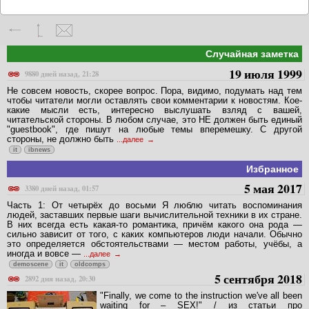
Случайная заметка
19 июля 1999
9880 дней назад, 21:28
Не совсем новость, скорее вопрос. Пора, видимо, подумать над тем
чтобы читатели могли оставлять свои комментарии к новостям. Кое-
какие мысли есть, интересно выслушать взляд с вашей,
читательской стороны. В любом случае, это НЕ должен быть единый
"guestbook", где пишут на любые темы вперемешку. С другой
стороны, не должно быть
...далее
it
ibnews
Избранное
5 мая 2017
3380 дней назад, 01:57
Часть 1: От четырёх до восьми Я люблю читать воспоминания
людей, заставших первые шаги вычислительной техники в их стране.
В них всегда есть какая-то романтика, причём какого она рода —
сильно зависит от того, с каких компьютеров люди начали. Обычно
это определяется обстоятельствами — местом работы, учёбы, а
иногда и вовсе —
...далее
demoscene
it
oldcomps
5 сентября 2018
2892 дня назад, 20:30
"Finally, we come to the instruction we've all been
waiting for – SEX!" / из статьи про