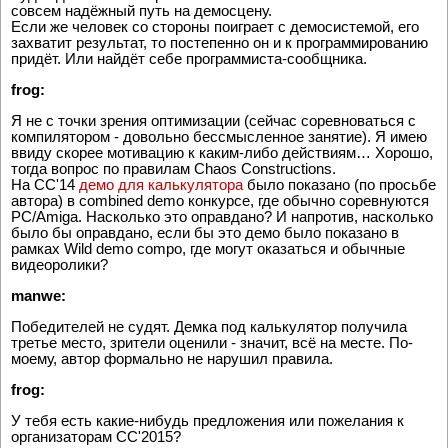
совсем надёжный путь на демосцену.
Если же человек со стороны поиграет с демосистемой, его
захватит результат, то постепенно он и к программированию
придёт. Или найдёт себе программиста-сообщника.
frog:
Я не с точки зрения оптимизации (сейчас соревноваться с
компилятором - довольно бессмысленное занятие). Я имею
ввиду скорее мотивацию к каким-либо действиям… Хорошо,
тогда вопрос по правилам Chaos Constructions.
На CC'14
демо для калькулятора
было показано (по просьбе
автора) в combined demo конкурсе, где обычно соревнуются
PC/Amiga. Насколько это оправдано? И напротив, насколько
было бы оправдано, если бы это демо было показано в
рамках Wild demo compo, где могут оказаться и обычные
видеоролики?
manwe:
Победителей не судят. Демка под калькулятор получила
третье место, зрители оценили - значит, всё на месте. По-
моему, автор формально не нарушил правила.
frog:
У тебя есть какие-нибудь предложения или пожелания к
организаторам CC'2015?