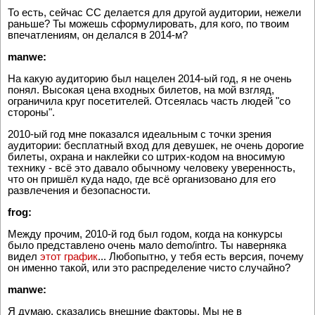
То есть, сейчас CC делается для другой аудитории, нежели
раньше? Ты можешь сформулировать, для кого, по твоим
впечатлениям, он делался в 2014-м?
manwe:
На какую аудиторию был нацелен 2014-ый год, я не очень
понял. Высокая цена входных билетов, на мой взгляд,
ограничила круг посетителей. Отсеялась часть людей "со
стороны".
2010-ый год мне показался идеальным с точки зрения
аудитории: бесплатный вход для девушек, не очень дорогие
билеты, охрана и наклейки со штрих-кодом на вносимую
технику - всё это давало обычному человеку уверенность,
что он пришёл куда надо, где всё организовано для его
развлечения и безопасности.
frog:
Между прочим, 2010-й год был годом, когда на конкурсы
было представлено очень мало demo/intro. Ты наверняка
видел
этот график
... Любопытно, у тебя есть версия, почему
он именно такой, или это распределение чисто случайно?
manwe:
Я думаю, сказались внешние факторы. Мы не в