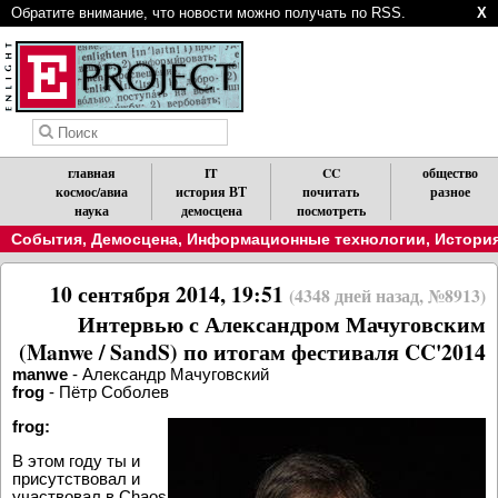
Обратите внимание, что новости можно получать по RSS.
X
главная
IT
CC
общество
космос/авиа
история ВТ
почитать
разное
наука
демосцена
посмотреть
События
,
Демосцена
,
Информационные технологии
,
История
10 сентября 2014, 19:51
(4348 дней назад, №8913)
Интервью с Александром Мачуговским
(Manwe / SandS) по итогам фестиваля CC'2014
manwe
- Александр Мачуговский
frog
- Пётр Соболев
frog:
В этом году ты и
присутствовал и
участвовал в Chaos