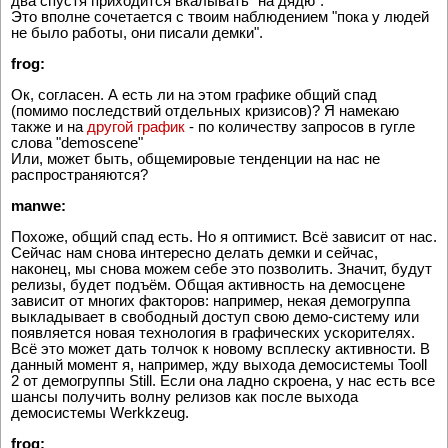
два спустя приходится вкалывать "на дядю".
Это вполне сочетается с твоим наблюдением "пока у людей
не было работы, они писали демки".
frog:
Oк, согласен. А есть ли на этом графике общий спад
(помимо последствий отдельных кризисов)? Я намекаю
также и на
другой график
- по количеству запросов в гугле
слова "demoscene"
Или, может быть, общемировые тенденции на нас не
распространяются?
manwe:
Похоже, общий спад есть. Но я оптимист. Всё зависит от нас.
Сейчас нам снова интересно делать демки и сейчас,
наконец, мы снова можем себе это позволить. Значит, будут
релизы, будет подъём. Общая активность на демосцене
зависит от многих факторов: например, некая демогруппа
выкладывает в свободный доступ свою демо-систему или
появляется новая технология в графических ускорителях.
Всё это может дать толчок к новому всплеску активности. В
данный момент я, например, жду выхода демосистемы Tooll
2 от демогруппы Still. Если она ладно скроена, у нас есть все
шансы получить волну релизов как после выхода
демосистемы Werkkzeug.
frog: