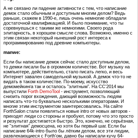
А не связано ли падение активности с тем, что написание
демок стало обычным и доступным многим делом? Ведь
раньше, скажем в 1990-е, лишь очень немногие обладали
достаточной квалификацией. И было понимание, что ты
соревнуешься с такими же немногими. Своего рода
элитарность, в хорошем смысле слова. Возможно, именно с
этим связан некоторый нынешний рост интереса к
программированию под древние компьютеры.
manwe:
Если бы написание демок сейчас стало доступным делом,
то демки писали бы в огромном количестве. Вот музыку на
компьютере, действительно, стало писать легко, и весь
Интернет завален самодельной музыкой. А демок что-то не
видать в таком количестве. По-моему, искусство
демомейкинга так и осталось "элитным". На CC'2014 мы
выпустили
Forth DemoTool
- инструмент, позволяющий
снизить порог вхождения, дающий возможность людям
написать что-то буквально несколькими операторами. И
многие этим инструментом заинтересовались. На сайте
ForthSalon стали появляться новые intro от новых авторов -
приходят люди со стороны и пробуют, потому что это просто
и результат достигается быстро. Это, конечно, не серьёзная,
не "элитная" демосцена, но хотя бы первый шаг. Если бы
написание 64k-intro было бы лёгким делом, все эти людии,
развлекающиеся с Forth'ом, давно бы написали кучу 64-