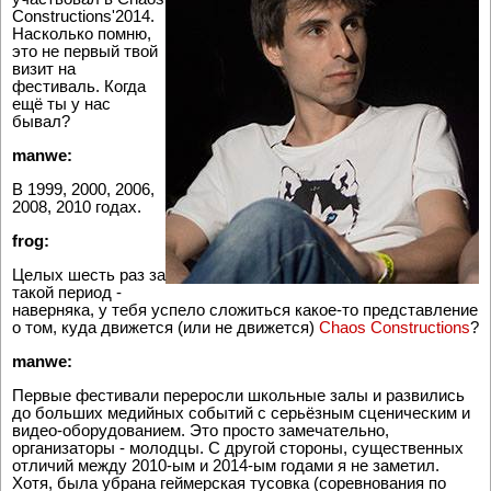
Constructions'2014.
Насколько помню,
это не первый твой
визит на
фестиваль. Когда
ещё ты у нас
бывал?
manwe:
В 1999, 2000, 2006,
2008, 2010 годах.
frog:
Целых шесть раз за
такой период -
наверняка, у тебя успело сложиться какое-то представление
о том, куда движется (или не движется)
Chaos Constructions
?
manwe:
Первые фестивали переросли школьные залы и развились
до больших медийных событий с серьёзным сценическим и
видео-оборудованием. Это просто замечательно,
организаторы - молодцы. С другой стороны, существенных
отличий между 2010-ым и 2014-ым годами я не заметил.
Хотя, была убрана геймерская тусовка (соревнования по