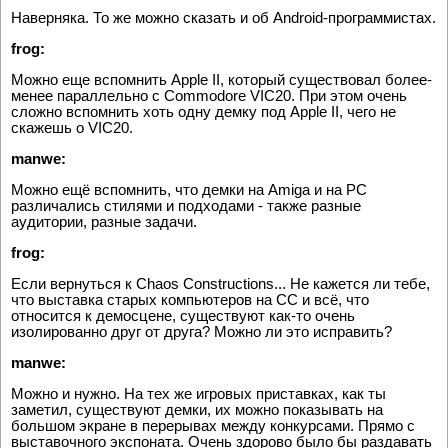
Наверняка. То же можно сказать и об Android-программистах.
frog:
Можно еще вспомнить Apple II, который существовал более-
менее параллельно с Commodore VIC20. При этом очень
сложно вспомнить хоть одну демку под Apple II, чего не
скажешь о VIC20.
manwe:
Можно ещё вспомнить, что демки на Amiga и на PC
различались стилями и подходами - также разные
аудитории, разные задачи.
frog:
Если вернуться к Chaos Constructions... Не кажется ли тебе,
что выставка старых компьютеров на CC и всё, что
относится к демосцене, существуют как-то очень
изолированно друг от друга? Можно ли это исправить?
manwe:
Можно и нужно. На тех же игровых приставках, как ты
заметил, существуют демки, их можно показывать на
большом экране в перерывах между конкурсами. Прямо с
выставочного экспоната. Очень здорово было бы раздавать