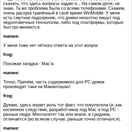
сказать, что здесь вопросы задаю я... На самом деле, не
знаю. Та же проблема была со всеми телефонами. Скажем,
очень распространённый в своё время WinMobile. У меня
есть смутное подозрение, что демки неохотно пишут под
недолговечные технологии, либо под платформы, которые
быстро меняются.
manwe:
У меня тоже нет чёткого ответа на этот вопрос
frog:
Похожая загадка - Mac'и.
manwe:
Точно. Причём, часть содержимого для PC-демок
производят таки на Макинтошах!
frog:
Думаю, здесь играет роль тот факт, что покупатели (и, как
косвенное следствие, разработчики) под Mac и под PC -
разные люди. Менталитет так или иначе, в среднем,
отличается (во всяком случае, раньше точно отличался).
manwe: