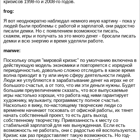
кризисов 1998-го и 2008-го годов.
frog:
Я вот неоднократно наблюдал немного иную картину - пока у
людей были проблемы с работой и зарплатой, они радостно
писали демки. Но с появлением возможности писать,
скажем, игры и получать за это много денег - бросали писать
демки и всю энергию и время уделяли работе.
manwe:
Поскольку опция "мировой кризис" по умолчанию включена в
действующую модель экономики и повторяется с изрядной
периодичностью, довольно сложно отследить в какое время
волна приходит в ту или иную сферу деятельности людей.
Люди же углубляются в зарабатывание денег на играх не от
большого счастья, а от того, что им эти деньги нужны. Будет
большим преувеличением сказать, что все выпускаемые
игры настолько хороши, что работа над ними гарантирует
художнику, музыканту, программисту полное счастье.
Насколько я вижу, по-настоящему творческие люди со
временем начинают тосковать от офисной работы, их тянет
начать собственный проект, то есть дать выход
собственному творчеству. Привязанность к месту со
стабильной зарплатой для них вынужденная. Если есть
возможность не работать, они с радостью ей воспользуются.
Кризис как раз предоставляет такую возможность. Но год-