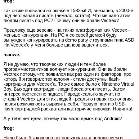
frog:
Так он же появился на рынке в 1982-м! И, внезапно, в 2000-е
под него начали писать (немало, кстати). Что мешало этим
людям писать под PC? Почему они выбрали Vectrex?
Предложу еще версию - на таких платформах как Vectrex -
меньше конкуренция. На PC я со своей демкой буду
вынужден конкурировать на demo party с группами типа ASD.
На Vectrex'e у меня больше шансов выделиться.
manwe:
Я не думаю, что творческих людей и тем более
программистов-гиков волнует конкуренция. Они выбрали
Vectrex потому, что появился как раз один из факторов, про
который я говорил: технология - стали доступны flash-
картриджи для Vectrex'a. То же самое было с Nintendo Virtual
Boy. Выходит картридж - люди бросаются писать. Затем
интерес постепенно падает. Пародоксально звучит, но
старый Vectrex для этих людей - реально новая технология,
новая возможность выразить себя. Первую партию USB-
flash-картриджей расхватали как горячие пирожки. Новинка!
А у тебя нет идей, почему так мало демок под Android?
frog:
Надо было бы конечно воспользоваться положением и