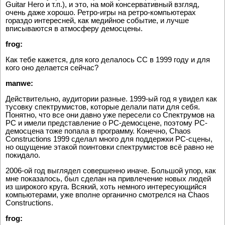
Guitar Hero и т.п.), и это, на мой консервативный взгляд,
очень даже хорошо. Ретро-игры на ретро-компьютерах
гораздо интересней, как медийное событие, и лучше
вписываются в атмосферу демосцены.
frog:
Как тебе кажется, для кого делалось CC в 1999 году и для
кого оно делается сейчас?
manwe:
Действительно, аудитории разные. 1999-ый год я увидел как
тусовку спектрумистов, которые делали пати для себя.
Понятно, что все они давно уже пересели со Спектрумов на
PC и имели представление о PC-демосцене, поэтому PC-
демосцена тоже попала в программу. Конечно, Chaos
Constructions 1999 сделал много для поддержки PC-сцены,
но ощущение этакой поинтовки спектрумистов всё равно не
покидало.
2006-ой год выглядел совершенно иначе. Большой упор, как
мне показалось, был сделан на привлечение новых людей
из широкого круга. Всякий, хоть немного интересующийся
компьютерами, уже вполне органично смотрелся на Chaos
Constructions.
frog: