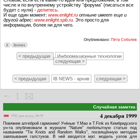
числе и по внутреннему устройству "форума" (писаться все
будет с нуля) -
делитесь.
И еще один момент:
www.enlight.ru
отныне имеет еще и
другой адрес:
www.enlight.spb.ru.
Это просто для
информации, более ни для чего.
Опубликовано:
Пётр Соболев
it
ibnews
< предыдущая
Информационные технологии
следующая >
< предыдущая
IB NEWS - архив
следующая >
Случайная заметка
4 декабря 1999
9742 дня назад, 06:59
Повяжем алгеброй гармонию! Учёные Y.Mao и T.Fink из Кембридского
ун-та опубликовали в журнале "Nature" любопытную статью под
названием "Tie Knots and Random Walks", посвящённую методам
завязывания галстуков. В ней вводится мат. модель узлов для