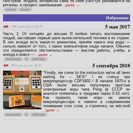
галстуков. Модель интересна сама по себе (галстук разбивается на
регионы, а процесс завязывания
...далее
science
ibnews
Избранное
5 мая 2017
3380 дней назад, 01:57
Часть 1: От четырёх до восьми Я люблю читать воспоминания
людей, заставших первые шаги вычислительной техники в их стране.
В них всегда есть какая-то романтика, причём какого она рода —
сильно зависит от того, с каких компьютеров люди начали. Обычно
это определяется обстоятельствами — местом работы, учёбы, а
иногда и вовсе —
...далее
demoscene
it
oldcomps
5 сентября 2018
2892 дня назад, 20:30
"Finally, we come to the instruction we've all been
waiting for – SEX!" / из статьи про
микропроцессор CDP1802 / В начале 1970-х в
США были весьма популярны простые
электронные игры типа Pong (в СССР их
аналоги появились в продаже через 5-10 лет).
Как правило, такие игры не имели
микропроцессора и памяти в современном
понимании этих слов, а строились на жёсткой
...далее
demoscene
it
oldcomps