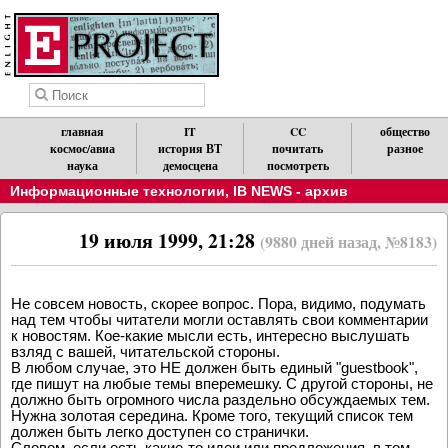
главная
IT
CC
общество
космос/авиа
история ВТ
почитать
разное
наука
демосцена
посмотреть
Информационные технологии
,
IB NEWS - архив
19 июля 1999, 21:28
(9880 дней назад, №8183)
Не совсем новость, скорее вопрос. Пора, видимо, подумать
над тем чтобы читатели могли оставлять свои комментарии
к новостям. Кое-какие мысли есть, интересно выслушать
взляд с вашей, читательской стороны.
В любом случае, это НЕ должен быть единый "guestbook",
где пишут на любые темы вперемешку. С другой стороны, не
должно быть огромного числа раздельно обсуждаемых тем.
Нужна золотая середина. Кроме того, текущий список тем
должен быть легко доступен со странички.
Словом, если есть какие-то идеи или предложения, в том