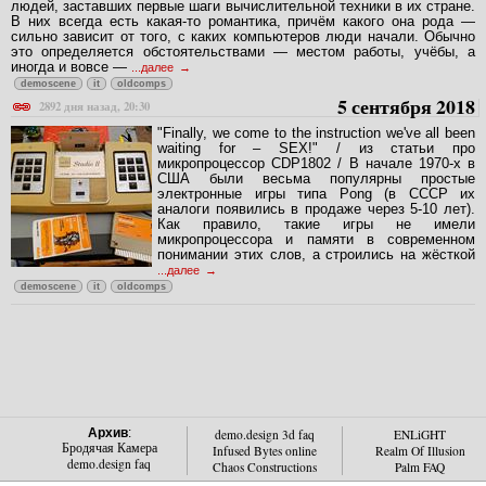
людей, заставших первые шаги вычислительной техники в их стране.
В них всегда есть какая-то романтика, причём какого она рода —
сильно зависит от того, с каких компьютеров люди начали. Обычно
это определяется обстоятельствами — местом работы, учёбы, а
иногда и вовсе —
...далее
demoscene
it
oldcomps
5 сентября 2018
2892 дня назад, 20:30
"Finally, we come to the instruction we've all been
waiting for – SEX!" / из статьи про
микропроцессор CDP1802 / В начале 1970-х в
США были весьма популярны простые
электронные игры типа Pong (в СССР их
аналоги появились в продаже через 5-10 лет).
Как правило, такие игры не имели
микропроцессора и памяти в современном
понимании этих слов, а строились на жёсткой
...далее
demoscene
it
oldcomps
Архив
:
demo.design 3d faq
ENLiGHT
Бродячая Камера
Infused Bytes online
Realm Of Illusion
demo.design faq
Chaos Constructions
Palm FAQ