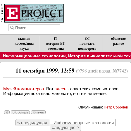
главная
IT
CC
общество
космос/авиа
история ВТ
почитать
разное
наука
демосцена
посмотреть
Информационные технологии
,
История вычислительной техн
11 октября 1999, 12:59
(9796 дней назад, №7742)
Музей компьютеров.
Вот
здесь
- советских компьютеров.
Информации пока явно маловато, но тем не менее.
Опубликовано:
Пётр Соболев
it
oldcomps
ibnews
< предыдущая
Информационные технологии
следующая >