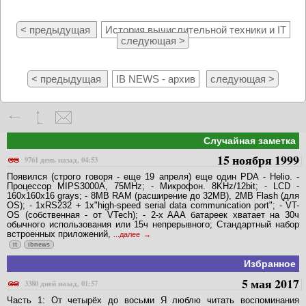
< предыдущая
История вычислительной техники и IT
следующая >
< предыдущая
IB NEWS - архив
следующая >
Случайная заметка
15 ноября 1999
9761 день назад, 04:53
Появился (строго говоря - еще 19 апреля) еще один PDA - Helio. -
Процессор MIPS3000A, 75MHz; - Микрофон. 8KHz/12bit; - LCD -
160x160x16 grays; - 8MB RAM (расширение до 32MB), 2MB Flash (для
OS); - 1xRS232 + 1x"high-speed serial data communication port"; - VT-
OS (собственная - от VTech); - 2-x AAA батареек хватает на 30ч
обычного использования или 15ч непрерывного; Стандартный набор
встроенных приложений,
...далее
it
ibnews
Избранное
5 мая 2017
3380 дней назад, 01:57
Часть 1: От четырёх до восьми Я люблю читать воспоминания