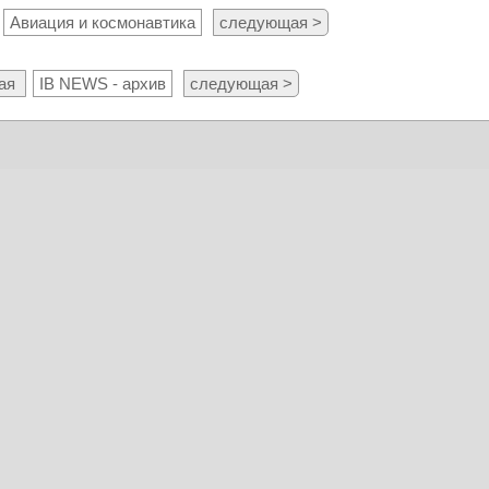
Авиация и космонавтика
следующая >
ая
IB NEWS - архив
следующая >