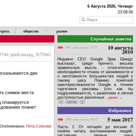
6 Августа 2026, Четверг
23:09:06
треть
общество
разное
Случайная заметка
10 августа
5841 день назад, 17:27
2010
9740 дней назад, №7566)
Недавно CEO Google Эрик Шмидт
высказал, среди прочего, весьма
правильную мысль - относительно
необходимости отказа от анонимности и
сказываются две
о неготовности большинства людей к
такому шагу. Помимо понятной
заинтересованности Google в точном
таргетинге рекламы (что как бы
ть снимок места
подрузамевается), с развитием и лёгкой
доступностью различных
...далее
д планируется
it
society
lj
едованиях планет
Избранное
5 мая 2017
3381 день назад, 01:57
Опубликовано:
Пётр Соболев
Часть 1: От четырёх до восьми Я
люблю читать воспоминания людей,
заставших первые шаги