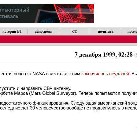
история ВТ
демосцена
CC
почитать
посмо
7 декабря 1999, 02:28
(
 шестая попытка NASA связаться с ним
закончилась неудачей.
Вы
устить и направить СВЧ антенну.
орбите Марса (Mars Global Surveyor). Теперь попытаются получи
 недостаточного финансирования. Следующая американский зон
 последние лет 30 человечество вообще не продвинулось в иссл