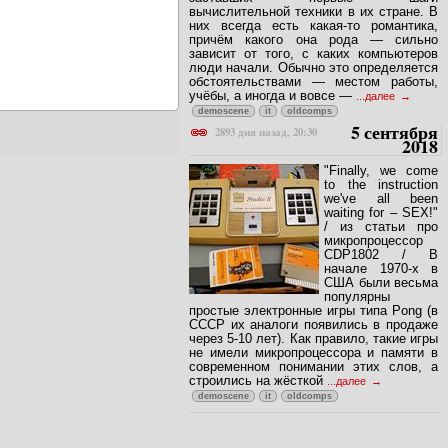
вычислительной техники в их стране. В
них всегда есть какая-то романтика,
причём какого она рода — сильно
зависит от того, с каких компьютеров
люди начали. Обычно это определяется
обстоятельствами — местом работы,
учёбы, а иногда и вовсе —
...далее
demoscene
it
oldcomps
5 сентября
2893 дня назад, 20:30
2018
"Finally, we come
to the instruction
we've all been
waiting for – SEX!"
/ из статьи про
микропроцессор
CDP1802 / В
начале 1970-х в
США были весьма
популярны
простые электронные игры типа Pong (в
СССР их аналоги появились в продаже
через 5-10 лет). Как правило, такие игры
не имели микропроцессора и памяти в
современном понимании этих слов, а
строились на жёсткой
...далее
demoscene
it
oldcomps