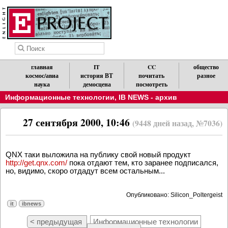
главная
IT
CC
общество
космос/авиа
история ВТ
почитать
разное
наука
демосцена
посмотреть
Информационные технологии
,
IB NEWS - архив
27 сентября 2000, 10:46
(9448 дней назад, №7036)
QNX таки выложила на публику свой новый продукт
http://get.qnx.com/
пока отдают тем, кто заранее подписался,
но, видимо, скоро отдадут всем остальным...
Опубликовано: Silicon_Poltergeist
it
ibnews
< предыдущая
Информационные технологии