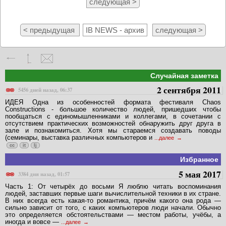
следующая >
< предыдущая
IB NEWS - архив
следующая >
Случайная заметка
2 сентября 2011
5456 дней назад, 06:37
ИДЕЯ Одна из особенностей формата фестиваля Chaos
Constructions - большое количество людей, пришедших чтобы
пообщаться с единомышленниками и коллегами, в сочетании с
отсутствием практических возможностей обнаружить друг друга в
зале и познакомиться. Хотя мы стараемся создавать поводы
(семинары, выставка различных компьютеров и
...далее
cc
it
lj
Избранное
5 мая 2017
3384 дня назад, 01:57
Часть 1: От четырёх до восьми Я люблю читать воспоминания
людей, заставших первые шаги вычислительной техники в их стране.
В них всегда есть какая-то романтика, причём какого она рода —
сильно зависит от того, с каких компьютеров люди начали. Обычно
это определяется обстоятельствами — местом работы, учёбы, а
иногда и вовсе —
...далее