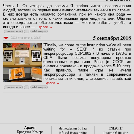
Часть 1: От четырёх до восьми Я люблю читать воспоминания
людей, заставших первые шаги вычислительной техники в их стране.
В них всегда есть какая-то романтика, причём какого она рода —
сильно зависит от того, с каких компьютеров люди начали. Обычно
это определяется обстоятельствами — местом работы, учёбы, а
иногда и вовсе —
...далее
demoscene
it
oldcomps
5 сентября 2018
2893 дня назад, 20:30
"Finally, we come to the instruction we've all been
waiting for – SEX!" / из статьи про
микропроцессор CDP1802 / В начале 1970-х в
США были весьма популярны простые
электронные игры типа Pong (в СССР их
аналоги появились в продаже через 5-10 лет).
Как правило, такие игры не имели
микропроцессора и памяти в современном
понимании этих слов, а строились на жёсткой
...далее
demoscene
it
oldcomps
Архив
:
demo.design 3d faq
ENLiGHT
Бродячая Камера
Infused Bytes online
Realm Of Illusion