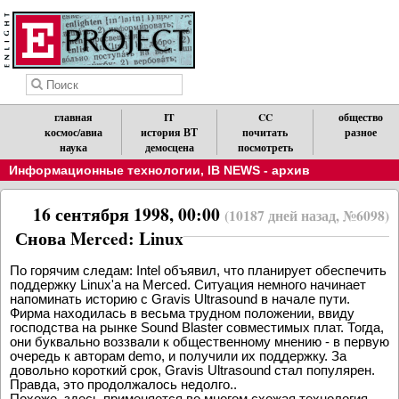
главная
IT
CC
общество
космос/авиа
история ВТ
почитать
разное
наука
демосцена
посмотреть
Информационные технологии
,
IB NEWS - архив
16 сентября 1998, 00:00
(10187 дней назад, №6098)
Снова Merced: Linux
По горячим следам: Intel объявил, что планирует обеспечить
поддержку Linux'a на Merced. Ситуация немного начинает
напоминать историю с Gravis Ultrasound в начале пути.
Фирма находилась в весьма трудном положении, ввиду
господства на рынке Sound Blaster совместимых плат. Тогда,
они буквально воззвали к общественному мнению - в первую
очередь к авторам demo, и получили их поддержку. За
довольно короткий срок, Gravis Ultrasound стал популярен.
Правда, это продолжалось недолго..
Похоже, здесь применяется во многом схожая технология.