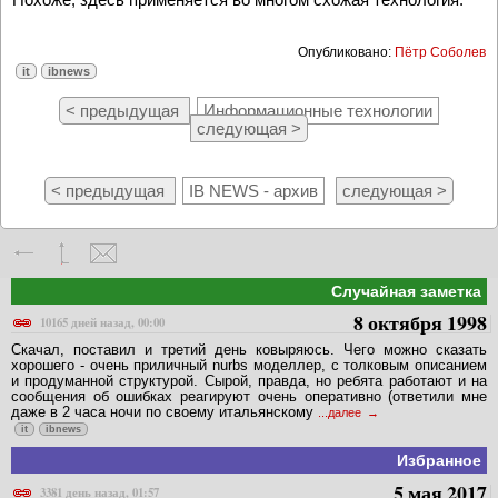
Опубликовано:
Пётр Соболев
it
ibnews
< предыдущая
Информационные технологии
следующая >
< предыдущая
IB NEWS - архив
следующая >
Случайная заметка
8 октября 1998
10165 дней назад, 00:00
Скачал, поставил и третий день ковыряюсь. Чего можно сказать
хорошего - очень приличный nurbs моделлер, с толковым описанием
и продуманной структурой. Сырой, правда, но ребята работают и на
сообщения об ошибках реагируют очень оперативно (ответили мне
даже в 2 часа ночи по своему итальянскому
...далее
it
ibnews
Избранное
5 мая 2017
3381 день назад, 01:57