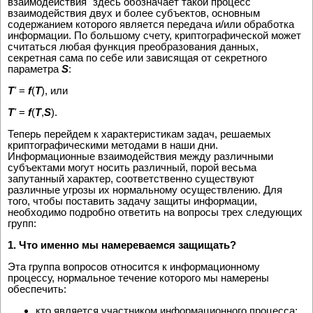
взаимодействия" здесь обозначает такой процесс
взаимодействия двух и более субъектов, основным
содержанием которого является передача и/или обработка
информации. По большому счету, криптографической может
считаться любая функция преобразования данных,
секретная сама по себе или зависящая от секретного
параметра
S
:
T
'
=
f
(
T
), или
T
'
=
f
(
T
,
S
).
Теперь перейдем к характеристикам задач, решаемых
криптографическими методами в наши дни.
Информационные взаимодействия между различными
субъектами могут носить различный, порой весьма
запутанный характер, соответственно существуют
различные угрозы их нормальному осуществлению. Для
того, чтобы поставить задачу защиты информации,
необходимо подробно ответить на вопросы трех следующих
групп:
1. Что именно мы намереваемся защищать?
Эта группа вопросов относится к информационному
процессу, нормальное течение которого мы намерены
обеспечить:
кто является участником информационного процесса;