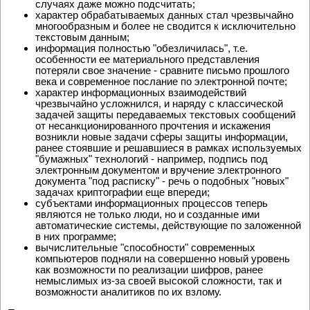
случаях даже можно подсчитать;
характер обрабатываемых данных стал чрезвычайно
многообразным и более не сводится к исключительно
текстовым данным;
информация полностью "обезличилась", т.е.
особенности ее материального представления
потеряли свое значение - сравните письмо прошлого
века и современное послание по электронной почте;
характер информационных взаимодействий
чрезвычайно усложнился, и наряду с классической
задачей защиты передаваемых текстовых сообщений
от несанкционированного прочтения и искажения
возникли новые задачи сферы защиты информации,
ранее стоявшие и решавшиеся в рамках используемых
"бумажных" технологий - например, подпись под
электронным документом и вручение электронного
документа "под расписку" - речь о подобных "новых"
задачах криптографии еще впереди;
субъектами информационных процессов теперь
являются не только люди, но и созданные ими
автоматические системы, действующие по заложенной
в них программе;
вычислительные "способности" современных
компьютеров подняли на совершенно новый уровень
как возможности по реализации шифров, ранее
немыслимых из-за своей высокой сложности, так и
возможности аналитиков по их взлому.