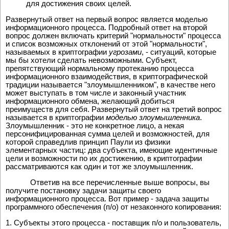
для достижения своих целей.
Развернутый ответ на первый вопрос является моделью
информационного процесса. Подробный ответ на второй
вопрос должен включать критерий "нормальности" процесса
и список возможных отклонений от этой "нормальности",
называемых в криптографии
угрозами
, - ситуаций, которые
мы бы хотели сделать невозможными. Субъект,
препятствующий нормальному протеканию процесса
информационного взаимодействия, в криптографической
традиции называется "злоумышленником", в качестве него
может выступать в том числе и законный участник
информационного обмена, желающий добиться
преимуществ для себя. Развернутый ответ на третий вопрос
называется в криптографии
моделью злоумышленника
.
Злоумышленник - это не конкретное лицо, а некая
персонифицированная сумма целей и возможностей, для
которой справедлив принцип Паули из физики
элементарных частиц: два субъекта, имеющие идентичные
цели и возможности по их достижению, в криптографии
рассматриваются как один и тот же злоумышленник.
Ответив на все перечисленные выше вопросы, вы
получите постановку задачи защиты своего
информационного процесса. Вот пример - задача защиты
программного обеспечения (п/о) от незаконного копирования:
1. Субъекты этого процесса - поставщик п/о и пользователь,