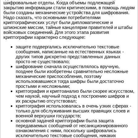
шифровальные отделы. Когда объемы подлежащей
закрытию информации стали критическими, в помощь людям
были созданы механические устройства для шифрования.
Надо сказать, что основными потребителями
криптографических услуг были дипломатические и
шпионские миссии, тайные канцелярии правителей и штабы
войсковых соединений. Для этого этапа развития
криптографии характерно следующее:
защите подвергались исключительно текстовые
сообщения, написанные на естественных языках -
других типов дискретно представленных данных
просто не существовало;
шифрование сначала осуществлялось вручную,
позднее были изобретены сравнительно несложные
механические приспособления, поэтому
использовавшиеся тогда шифры были достаточно
простыми и несложными;
криптография и криптоанализ были скорее искусством,
чем наукой, научный подход к построению шифров и
их раскрытию отсутствовал;
криптография использовалась в очень узких сферах -
только для обслуживания высших правящих слоев и
военной верхушки государств;
основной задачей криптографии была защита
передаваемых сообщений от несанкционированного
ознакомления с ними, поскольку шифровались
исключительно текстовые сообщения, никаких