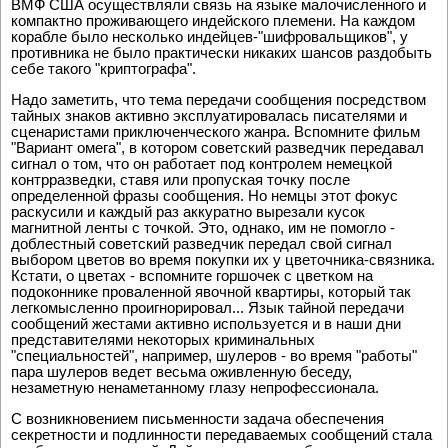
ВМФ США осуществляли связь на языке малочисленного и
компактно проживающего индейского племени. На каждом
корабле было несколько индейцев-"шифровальщиков", у
противника не было практически никаких шансов раздобыть
себе такого "криптографа".
Надо заметить, что тема передачи сообщения посредством
тайных знаков активно эксплуатировалась писателями и
сценаристами приключенческого жанра. Вспомните фильм
"Вариант омега", в котором советский разведчик передавал
сигнал о том, что он работает под контролем немецкой
контрразведки, ставя или пропуская точку после
определенной фразы сообщения. Но немцы этот фокус
раскусили и каждый раз аккуратно вырезали кусок
магнитной ленты с точкой. Это, однако, им не помогло -
доблестный советский разведчик передал свой сигнал
выбором цветов во время покупки их у цветочника-связника.
Кстати, о цветах - вспомните горшочек с цветком на
подоконнике проваленной явочной квартиры, который так
легкомысленно проигнорировал... Язык тайной передачи
сообщений жестами активно используется и в наши дни
представителями некоторых криминальных
"специальностей", например, шулеров - во время "работы"
пара шулеров ведет весьма оживленную беседу,
незаметную ненаметанному глазу непрофессионала.
С возникновением письменности задача обеспечения
секретности и подлинности передаваемых сообщений стала