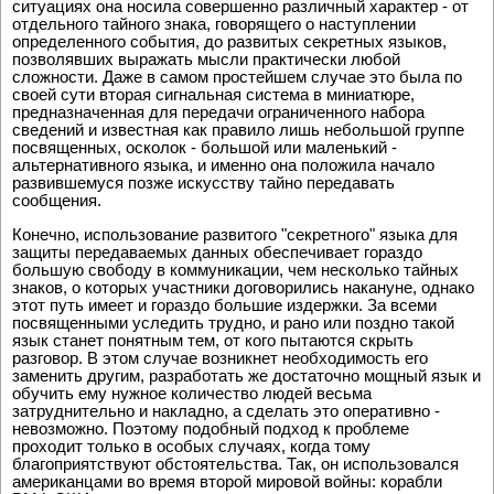
ситуациях она носила совершенно различный характер - от
отдельного тайного знака, говорящего о наступлении
определенного события, до развитых секретных языков,
позволявших выражать мысли практически любой
сложности. Даже в самом простейшем случае это была по
своей сути вторая сигнальная система в миниатюре,
предназначенная для передачи ограниченного набора
сведений и известная как правило лишь небольшой группе
посвященных, осколок - большой или маленький -
альтернативного языка, и именно она положила начало
развившемуся позже искусству тайно передавать
сообщения.
Конечно, использование развитого "секретного" языка для
защиты передаваемых данных обеспечивает гораздо
большую свободу в коммуникации, чем несколько тайных
знаков, о которых участники договорились накануне, однако
этот путь имеет и гораздо большие издержки. За всеми
посвященными уследить трудно, и рано или поздно такой
язык станет понятным тем, от кого пытаются скрыть
разговор. В этом случае возникнет необходимость его
заменить другим, разработать же достаточно мощный язык и
обучить ему нужное количество людей весьма
затруднительно и накладно, а сделать это оперативно -
невозможно. Поэтому подобный подход к проблеме
проходит только в особых случаях, когда тому
благоприятствуют обстоятельства. Так, он использовался
американцами во время второй мировой войны: корабли