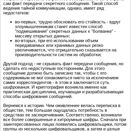
сам факт передачи секретного сообщения. Такой способ
ведения тайной коммуникации, однако, имеет ряд
недостатков:
во-первых, трудно обосновать его стойкость - вдруг
злоумышленникам станет известен способ
"подмешивания" секретных данных к "болванке" -
массиву открытых данных;
во-вторых, при его использовании объем
передаваемых или хранимых данных резко
увеличивается, что отрицательно сказывается на
производительности систем их обработки;
Другой подход - не скрывать факт передачи сообщения, но
сделать его недоступным посторонним. Для этого
сообщение должно быть записано так, чтобы с его
содержимым не мог ознакомиться никто за исключением
самих корреспондентов - в этом и заключается суть
шифрования
. И криптография возникла именно как
практическая дисциплина, изучающая и разрабатывающая
способы шифрования сообщений.
Вернемся к истории. Чем оживленнее велась переписка в
обществе, тем большая ощущалась потребность в
средствах ее засекречивания. Соответственно, возникали
все более совершенные и хитроумные шифры. Сначала при
заинтересованных лицах появились шифровальщики, потом
группы из нескольких шифровальщиков, а затем и целые