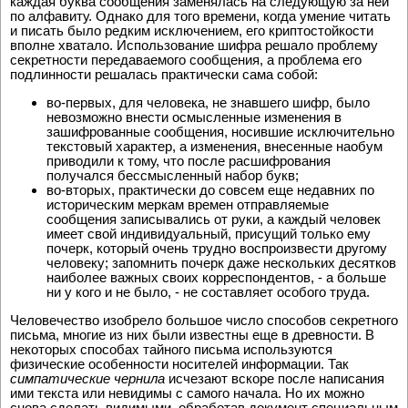
каждая буква сообщения заменялась на следующую за ней
по алфавиту. Однако для того времени, когда умение читать
и писать было редким исключением, его криптостойкости
вполне хватало. Использование шифра решало проблему
секретности передаваемого сообщения, а проблема его
подлинности решалась практически сама собой:
во-первых, для человека, не знавшего шифр, было
невозможно внести осмысленные изменения в
зашифрованные сообщения, носившие исключительно
текстовый характер, а изменения, внесенные наобум
приводили к тому, что после расшифрования
получался бессмысленный набор букв;
во-вторых, практически до совсем еще недавних по
историческим меркам времен отправляемые
сообщения записывались от руки, а каждый человек
имеет свой индивидуальный, присущий только ему
почерк, который очень трудно воспроизвести другому
человеку; запомнить почерк даже нескольких десятков
наиболее важных своих корреспондентов, - а больше
ни у кого и не было, - не составляет особого труда.
Человечество изобрело большое число способов секретного
письма, многие из них были известны еще в древности. В
некоторых способах тайного письма используются
физические особенности носителей информации. Так
симпатические чернила
исчезают вскоре после написания
ими текста или невидимы с самого начала. Но их можно
снова сделать видимыми, обработав документ специальным