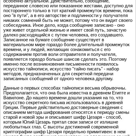
особенно актуальной. Действительно, сообщение,
переданное словесно или показанное жестами, доступно для
постороннего только в тот краткий промежуток времени, пока
оно "в пути", а в его авторстве и подлинности у получателя
никаких сомнений быть не может, потому что он видит своего
собеседника. Иное дело, когда сообщение записано - оно
уже живет отдельной жизнью и имеет свой путь, зачастую
далеко расходящийся с путем человека, его создавшего.
Записанное на бумаге сообщение существует в
материальном мире гораздо более длительный промежуток
времени, и у людей, желающих ознакомиться с его
содержанием против воли отправителя и получателя,
появляется гораздо больше шансов сделать это. Поэтому
именно после возникновения письменности появилось
искусство тайнописи, искусство "тайно писать" - набор
методов, предназначенных для секретной передачи
записанных сообщений от одного человека другому.
Данные о первых способах тайнописи весьма обрывочны.
Предполагается, что она была известна в древнем Египте и
Вавилоне. До нашего времени дошли указания на то, что
искусство секретного письма использовалось в древней
Греции. Первые действительно достоверные сведения с
описанием метода шифрования относятся к периоду смены
старой и новой эры и описывают шифр Цезаря - способ,
которым Юлий Цезарь прятал свои записи от излишне
любопытных глаз. С высоты достижений современной
криптографии шифр Цезаря предельно примитивен: в нем