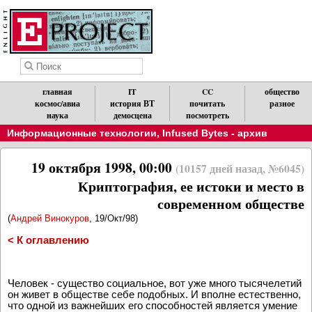
главная
IT
CC
общество
космос/авиа
история ВТ
почитать
разное
наука
демосцена
посмотреть
Информационные технологии
,
Infused Bytes - архив
19 октября 1998, 00:00
(10157 дней назад, №6045)
Криптография, ее истоки и место в
современном обществе
(
Андрей Винокуров
, 19/Окт/98)
< К оглавлению
Человек - существо социальное, вот уже много тысячелетий
он живет в обществе себе подобных. И вполне естественно,
что одной из важнейших его способностей является умение