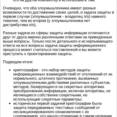
Очевидно, что оба злоумышленника имеют разные
возможности по достижению своих целей, и задача защиты в
первом случае (злоумышленник - владелец п/о) намного
тяжелее, чем во втором (у злоумышленника нет
дистрибутива п/о).
Разные задачи из сферы защиты информации отличаются
друг от друга именно различными ответами на приведенные
выше вопросы. Только после детального и исчерпывающего
ответа на все вопросы задача защиты информационного
процесса может считаться поставленной и вы можете
приступить к проектированию защиты.
Подведем итоги:
криптография - это набор методов защиты
информационных взаимодействий от отклонений от их
нормального, штатного протекания, вызванных
злоумышленными действиями различных субъектов,
методов, базирующихся на секретных алгоритмах
преобразования информации, включая алгоритмы, не
являющиеся собственно секретными, но
использующие секретные параметры;
исторически первой задачей криптографии была
защита передаваемых текстовых сообщений от
несанкционированного ознакомления с их
содержанием, что нашло отражение в самом названии