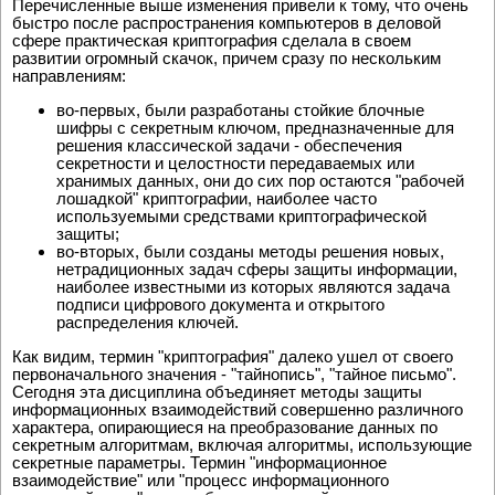
Перечисленные выше изменения привели к тому, что очень
быстро после распространения компьютеров в деловой
сфере практическая криптография сделала в своем
развитии огромный скачок, причем сразу по нескольким
направлениям:
во-первых, были разработаны стойкие блочные
шифры с секретным ключом, предназначенные для
решения классической задачи - обеспечения
секретности и целостности передаваемых или
хранимых данных, они до сих пор остаются "рабочей
лошадкой" криптографии, наиболее часто
используемыми средствами криптографической
защиты;
во-вторых, были созданы методы решения новых,
нетрадиционных задач сферы защиты информации,
наиболее известными из которых являются задача
подписи цифрового документа и открытого
распределения ключей.
Как видим, термин "криптография" далеко ушел от своего
первоначального значения - "тайнопись", "тайное письмо".
Сегодня эта дисциплина объединяет методы защиты
информационных взаимодействий совершенно различного
характера, опирающиеся на преобразование данных по
секретным алгоритмам, включая алгоритмы, использующие
секретные параметры. Термин "информационное
взаимодействие" или "процесс информационного