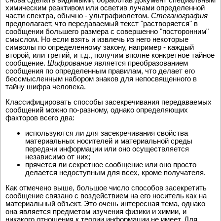
химическим реактивом или осветив лучами определенной
части спектра, обычно - ультрафиолетом.
Стеганография
предполагает, что передаваемый текст "растворяется" в
сообщении большего размера с совершенно "посторонним"
смыслом. Но если взять и извлечь из него некоторые
символы по определенному закону, например - каждый
второй, или третий, и т.д., получим вполне конкретное тайное
сообщение.
Шифрование
является преобразованием
сообщения по определенным правилам, что делает его
бессмысленным набором знаков для непосвященного в
тайну шифра человека.
Классифицировать способы засекречивания передаваемых
сообщений можно по-разному, однако определяющих
факторов всего два:
используются ли для засекречивания свойства
материальных носителей и материальной среды
передачи информации или оно осуществляется
независимо от них;
прячется ли секретное сообщение или оно просто
делается недоступным для всех, кроме получателя.
Как отмечено выше, большое число способов засекретить
сообщение связано с воздействием на его носитель как на
материальный объект. Это очень интересная тема, однако
она является предметом изучения физики и химии, и
никакого отношения к теории информации не имеет. Для