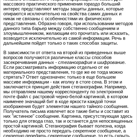
массового практического применения гораздо больший
интерес представляют методы защиты данных, которые
опираются исключительно на свойства самих данных и
никак не связаны с особенностями их физического
представления. Образно говоря, при использовании методов
данного типа барьер между собственно сообщением и
злоумышленником, желающим его прочитать или исказить,
возводится исключительно из самой информации. Речь в
дальнейшем пойдет только о таких способах защиты.
В зависимости от ответа на второй из приведенных выше
вопросов получаются различные классы способов
засекречивания данных -
стеганография
и
шифрование
.
Если рассматривать информацию отдельно от ее
материального представления, то где же ее тогда можно
спрятать? Ответ однозначен: только в еще большем
массиве информации - как иголку в стоге сена. В этом и
заключается принцип действия стеганографии. Например,
мы отправляем нашему корреспонденту по электронной
почте файл с растровой черно-белой картинкой, в котором
наименее значащий бит в коде яркости каждой точки
изображения будет элементом нашего тайного сообщения.
Получатель письма извлечет все такие биты и составит из
них "истинное" сообщение. Картинка, присутствующая здесь
только для отвода глаз, так и останется для непосвященных
простой картинкой. Стеганография бывает полезна, когда
необходимо не просто передать
секретное сообщение
, а
секретно передать секретное сообщение
, то есть скрыть