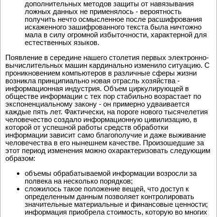
дополнительных методов защиты от навязывания
ложных данных не применялось - вероятность
получить нечто осмысленное после расшифрования
искаженного зашифрованного текста была ничтожно
мала в силу огромной избыточности, характерной для
естественных языков.
Появление в середине нашего столетия первых электронно-
вычислительных машин кардинально изменило ситуацию. С
проникновением компьютеров в различные сферы жизни
возникла принципиально новая отрасль хозяйства -
информационная индустрия. Объем циркулирующей в
обществе информации с тех пор стабильно возрастает по
экспоненциальному закону - он примерно удваивается
каждые пять лет. Фактически, на пороге нового тысячелетия
человечество создало информационную цивилизацию, в
которой от успешной работы средств обработки
информации зависит само благополучие и даже выживание
человечества в его нынешнем качестве. Произошедшие за
этот период изменения можно охарактеризовать следующим
образом:
объемы обрабатываемой информации возросли за
полвека на несколько порядков;
сложилось такое положение вещей, что доступ к
определенным данным позволяет контролировать
значительные материальные и финансовые ценности;
информация приобрела стоимость, которую во многих