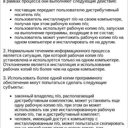
в рамках процесса они выполняют следующие действия:
поставщик передает пользователю дистрибутивный
носитель п/о;
пользователь инсталлирует п/о на своем компьютере,
получая при этом рабочую копию п/о;
пользователь использует рабочую копию п/о, запуская
на выполнение программы, входящие в ее состав;
пользователь может уничтожить рабочую копию п/о на
одном компьютере и инсталлировать ее на другом.
2. Нормальным течением информационного процесса
является ситуация, при которой рабочая копия п/о
установлена и используется только на одном компьютере.
Отклонением является инсталляция и использование
рабочих копий п/о более чем на одном компьютере.
3. Использовать более одной копии программного
обеспечения могут попытаться сделать следующие
субъекты:
законный владелец п/о, располагающий
дистрибутивным комплектом, может установить еще
одну рабочую копию п/о, при этом он может
использовать как уже инсталлированную рабочую
копию п/о, так и дистрибутивный комплект;
человек, имеющий доступ к компьютеру с
инсталлированным п/о, может попытаться скопировать
его на другой компьютер и использовать там.