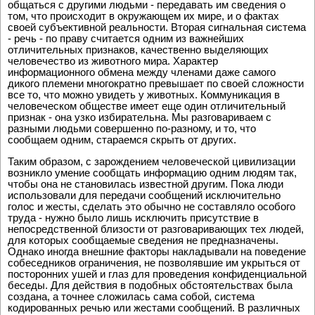
общаться с другими людьми - передавать им сведения о
том, что происходит в окружающем их мире, и о фактах
своей субъективной реальности. Вторая сигнальная система
- речь - по праву считается одним из важнейших
отличительных признаков, качественно выделяющих
человечество из животного мира. Характер
информационного обмена между членами даже самого
дикого племени многократно превышает по своей сложности
все то, что можно увидеть у животных. Коммуникация в
человеческом обществе имеет еще один отличительный
признак - она узко избирательна. Мы разговариваем с
разными людьми совершенно по-разному, и то, что
сообщаем одним, стараемся скрыть от других.
Таким образом, с зарождением человеческой цивилизации
возникло умение сообщать информацию одним людям так,
чтобы она не становилась известной другим. Пока люди
использовали для передачи сообщений исключительно
голос и жесты, сделать это обычно не составляло особого
труда - нужно было лишь исключить присутствие в
непосредственной близости от разговаривающих тех людей,
для которых сообщаемые сведения не предназначены.
Однако иногда внешние факторы накладывали на поведение
собеседников ограничения, не позволявшие им укрыться от
посторонних ушей и глаз для проведения конфиденциальной
беседы. Для действия в подобных обстоятельствах была
создана, а точнее сложилась сама собой, система
кодированных речью или жестами сообщений. В различных