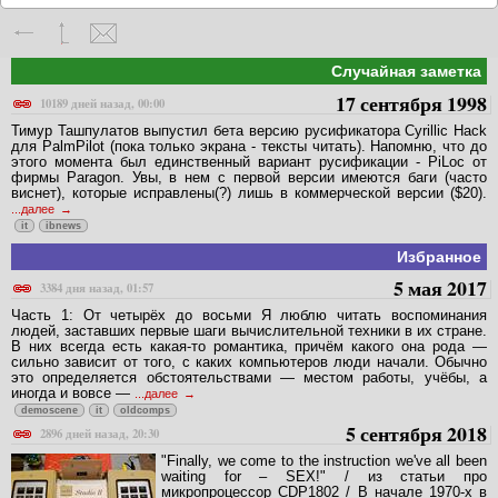
Случайная заметка
17 сентября 1998
10189 дней назад, 00:00
Тимур Ташпулатов выпустил бета версию русификатора Cyrillic Hack
для PalmPilot (пока только экрана - тексты читать). Напомню, что до
этого момента был единственный вариант русификации - PiLoc от
фирмы Paragon. Увы, в нем с первой версии имеются баги (часто
виснет), которые исправлены(?) лишь в коммерческой версии ($20).
...далее
it
ibnews
Избранное
5 мая 2017
3384 дня назад, 01:57
Часть 1: От четырёх до восьми Я люблю читать воспоминания
людей, заставших первые шаги вычислительной техники в их стране.
В них всегда есть какая-то романтика, причём какого она рода —
сильно зависит от того, с каких компьютеров люди начали. Обычно
это определяется обстоятельствами — местом работы, учёбы, а
иногда и вовсе —
...далее
demoscene
it
oldcomps
5 сентября 2018
2896 дней назад, 20:30
"Finally, we come to the instruction we've all been
waiting for – SEX!" / из статьи про
микропроцессор CDP1802 / В начале 1970-х в