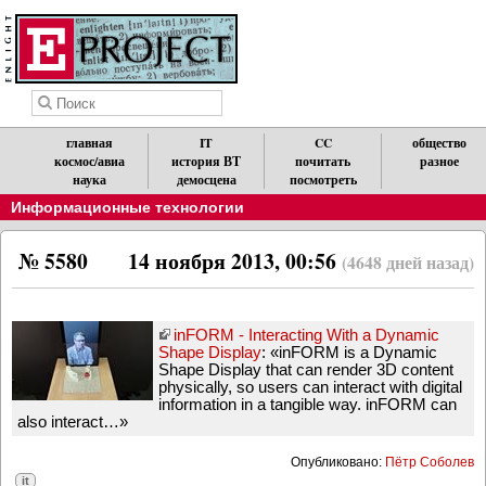
главная
IT
CC
общество
космос/авиа
история ВТ
почитать
разное
наука
демосцена
посмотреть
Информационные технологии
№ 5580
14 ноября 2013, 00:56
(4648 дней назад)
inFORM - Interacting With a Dynamic
Shape Display
: «inFORM is a Dynamic
Shape Display that can render 3D content
physically, so users can interact with digital
information in a tangible way. inFORM can
also interact…»
Опубликовано:
Пётр Соболев
it