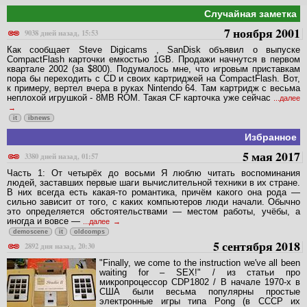
Случайная заметка
7 ноября 2001
9038 дней назад, 15:53
Как сообщает Steve Digicams , SanDisk объявил о выпуске
CompactFlash карточки емкостью 1GB. Продажи начнутся в первом
квартале 2002 (за $800). Подумалось мне, что игровым приставкам
пора бы переходить с CD и своих картриджей на CompactFlash. Вот,
к примеру, вертел вчера в руках Nintendo 64. Там картридж с весьма
неплохой игрушкой - 8MB ROM. Такая CF карточка уже сейчас
...далее
it
ibnews
Избранное
5 мая 2017
3380 дней назад, 01:57
Часть 1: От четырёх до восьми Я люблю читать воспоминания
людей, заставших первые шаги вычислительной техники в их стране.
В них всегда есть какая-то романтика, причём какого она рода —
сильно зависит от того, с каких компьютеров люди начали. Обычно
это определяется обстоятельствами — местом работы, учёбы, а
иногда и вовсе —
...далее
demoscene
it
oldcomps
5 сентября 2018
2892 дня назад, 20:30
"Finally, we come to the instruction we've all been
waiting for – SEX!" / из статьи про
микропроцессор CDP1802 / В начале 1970-х в
США были весьма популярны простые
электронные игры типа Pong (в СССР их