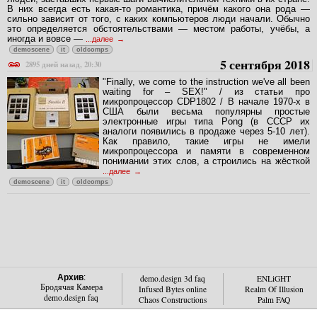
В них всегда есть какая-то романтика, причём какого она рода —
сильно зависит от того, с каких компьютеров люди начали. Обычно
это определяется обстоятельствами — местом работы, учёбы, а
иногда и вовсе —
...далее
demoscene
it
oldcomps
5 сентября 2018
2895 дней назад, 20:30
"Finally, we come to the instruction we've all been
waiting for – SEX!" / из статьи про
микропроцессор CDP1802 / В начале 1970-х в
США были весьма популярны простые
электронные игры типа Pong (в СССР их
аналоги появились в продаже через 5-10 лет).
Как правило, такие игры не имели
микропроцессора и памяти в современном
понимании этих слов, а строились на жёсткой
...далее
demoscene
it
oldcomps
Архив
:
demo.design 3d faq
ENLiGHT
Бродячая Камера
Infused Bytes online
Realm Of Illusion
demo.design faq
Chaos Constructions
Palm FAQ