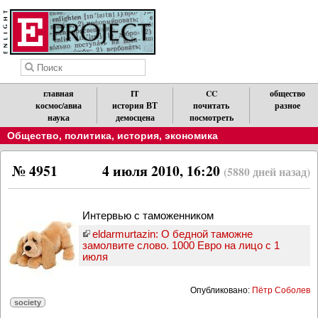
главная
IT
CC
общество
космос/авиа
история ВТ
почитать
разное
наука
демосцена
посмотреть
Общество, политика, история, экономика
№ 4951
4 июля 2010, 16:20
(5880 дней назад)
Интервью с таможенником
eldarmurtazin: О бедной таможне
замолвите слово. 1000 Евро на лицо с 1
июля
Опубликовано:
Пётр Соболев
society