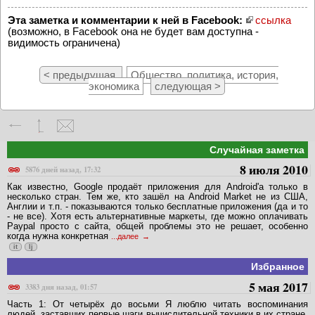
Эта заметка и комментарии к ней в Facebook:
ссылка
(возможно, в Facebook она не будет вам доступна -
видимость ограничена)
< предыдущая
Общество, политика, история,
экономика
следующая >
Случайная заметка
8 июля 2010
5876 дней назад, 17:32
Как известно, Google продаёт приложения для Android'a только в
несколько стран. Тем же, кто зашёл на Android Market не из США,
Англии и т.п. - показываются только бесплатные приложения (да и то
- не все). Хотя есть альтернативные маркеты, где можно оплачивать
Paypal просто с сайта, общей проблемы это не решает, особенно
когда нужна конкретная
...далее
it
lj
Избранное
5 мая 2017
3383 дня назад, 01:57
Часть 1: От четырёх до восьми Я люблю читать воспоминания
людей, заставших первые шаги вычислительной техники в их стране.