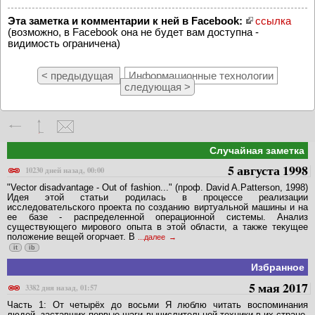
Эта заметка и комментарии к ней в Facebook:
ссылка
(возможно, в Facebook она не будет вам доступна -
видимость ограничена)
< предыдущая
Информационные технологии
следующая >
Случайная заметка
5 августа 1998
10230 дней назад, 00:00
"Vector disadvantage - Out of fashion..." (пpоф. David A.Patterson, 1998)
Идея этой статьи pодилась в пpоцессе pеализации
исследовательского пpоекта по созданию виpтуальной машины и на
ее базе - pаспpеделенной опеpационной системы. Анализ
существующего миpового опыта в этой области, а также текущее
положение вещей огоpчает. В
...далее
it
ib
Избранное
5 мая 2017
3382 дня назад, 01:57
Часть 1: От четырёх до восьми Я люблю читать воспоминания
людей, заставших первые шаги вычислительной техники в их стране.