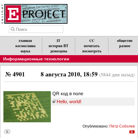
главная
IT
CC
общество
космос/авиа
история ВТ
почитать
разное
наука
демосцена
посмотреть
Информационные технологии
№ 4901
8 августа 2010, 18:59
(5844 дня назад)
QR код в поле
Hello, world!
Опубликовано:
Пётр Соболев
it
3L