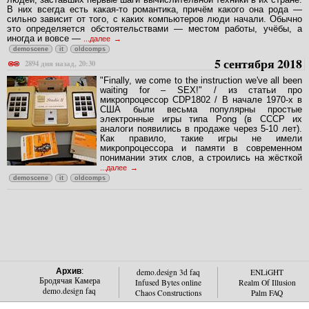
В них всегда есть какая-то романтика, причём какого она рода —
сильно зависит от того, с каких компьютеров люди начали. Обычно
это определяется обстоятельствами — местом работы, учёбы, а
иногда и вовсе —
...далее
demoscene
it
oldcomps
5 сентября 2018
2894 дня назад, 20:30
"Finally, we come to the instruction we've all been
waiting for – SEX!" / из статьи про
микропроцессор CDP1802 / В начале 1970-х в
США были весьма популярны простые
электронные игры типа Pong (в СССР их
аналоги появились в продаже через 5-10 лет).
Как правило, такие игры не имели
микропроцессора и памяти в современном
понимании этих слов, а строились на жёсткой
...далее
demoscene
it
oldcomps
Архив
:
demo.design 3d faq
ENLiGHT
Бродячая Камера
Infused Bytes online
Realm Of Illusion
demo.design faq
Chaos Constructions
Palm FAQ