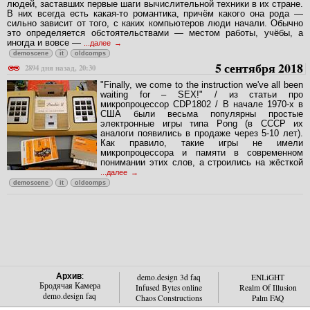
людей, заставших первые шаги вычислительной техники в их стране.
В них всегда есть какая-то романтика, причём какого она рода —
сильно зависит от того, с каких компьютеров люди начали. Обычно
это определяется обстоятельствами — местом работы, учёбы, а
иногда и вовсе —
...далее
demoscene
it
oldcomps
5 сентября 2018
2894 дня назад, 20:30
"Finally, we come to the instruction we've all been
waiting for – SEX!" / из статьи про
микропроцессор CDP1802 / В начале 1970-х в
США были весьма популярны простые
электронные игры типа Pong (в СССР их
аналоги появились в продаже через 5-10 лет).
Как правило, такие игры не имели
микропроцессора и памяти в современном
понимании этих слов, а строились на жёсткой
...далее
demoscene
it
oldcomps
Архив
:
demo.design 3d faq
ENLiGHT
Бродячая Камера
Infused Bytes online
Realm Of Illusion
demo.design faq
Chaos Constructions
Palm FAQ