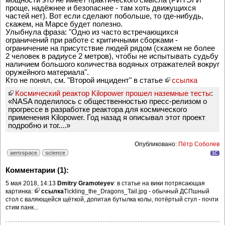
проще, надёжнее и безопаснее - там хоть движущихся
частей нет). Вот если сделают побольше, то где-нибудь,
скажем, на Марсе будет полезно.
Улыбнула фраза: "Одно из часто встречающихся
ограничений при работе с критичными сборками -
ограничение на присутствие людей рядом (скажем не более
2 человек в радиусе 2 метров), чтобы не испытывать судьбу
наличием большого количества водяных отражателей вокруг
оружейного материала".
Кто не понял, см. "Второй инцидент" в статье
ссылка
Космический реактор Kilopower прошел наземные тесты
:
«NASA поделилось с общественностью пресс-релизом о
прогрессе в разработке реактора для космического
применения Kilopower. Год назад я описывал этот проект
подробно и тог....»
Опубликовано:
Пётр Соболев
aerospace
science
1C
Комментарии (1):
5 мая 2018, 14:13
Dmitry Gramoteyev
: в статье на вики потрясающая
картинка:
ссылка
Tickling_the_Dragons_Tail.jpg - обычный ДСПшный
стол с валяющейся щёткой, допитая бутылка колы, потёртый стул - почти
стим панк...