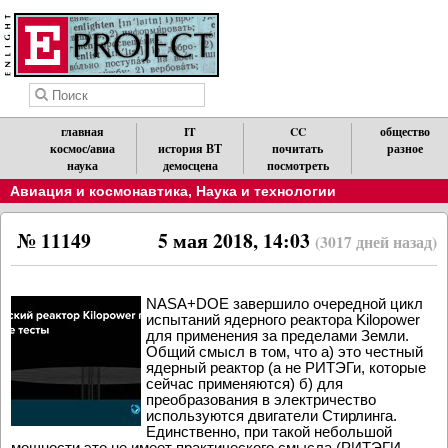
главная
IT
CC
общество
космос/авиа
история ВТ
почитать
разное
наука
демосцена
посмотреть
Авиация и космонавтика
,
Наука и технологии
№ 11149
5 мая 2018, 14:03
(3017 дней назад)
NASA+DOE завершило очередной цикл
испытаний ядерного реактора Kilopower
для применения за пределами Земли.
Общий смысл в том, что а) это честный
ядерный реактор (а не РИТЭГи, которые
сейчас применяются) б) для
преобразования в электричество
используются двигатели Стирлинга.
Единственно, при такой небольшой
мощности это не имеет практического смысла (РИТЭГИ