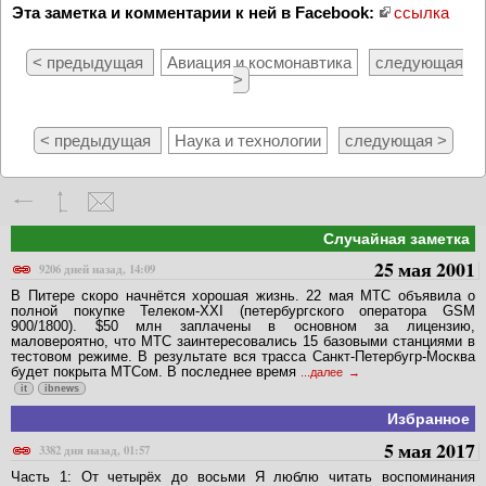
Эта заметка и комментарии к ней в Facebook:
ссылка
< предыдущая
Авиация и космонавтика
следующая
>
< предыдущая
Наука и технологии
следующая >
Случайная заметка
25 мая 2001
9206 дней назад, 14:09
В Питере скоро начнётся хорошая жизнь. 22 мая МТС объявила о
полной покупке Телеком-XXI (петербургского оператора GSM
900/1800). $50 млн заплачены в основном за лицензию,
маловероятно, что МТС заинтересовались 15 базовыми станциями в
тестовом режиме. В результате вся трасса Санкт-Петербугр-Москва
будет покрыта МТСом. В последнее время
...далее
it
ibnews
Избранное
5 мая 2017
3382 дня назад, 01:57
Часть 1: От четырёх до восьми Я люблю читать воспоминания