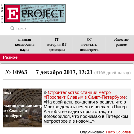
главная
IT
CC
общество
космос/авиа
история ВТ
почитать
разное
наука
демосцена
посмотреть
Разное
№ 10963
7 декабря 2017, 13:21
(3165 дней назад)
Строительство станции метро
«Проспект Славы» в Санкт-Петербурге
:
«На свой день рождения я решил, что в
Москве делать нечего и поехал в Питер.
А чтобы не ездить просто так, то
договорился, что поснимаю в Питерском
метрострое и в новом...»
Опубликовано:
Пётр Соболев