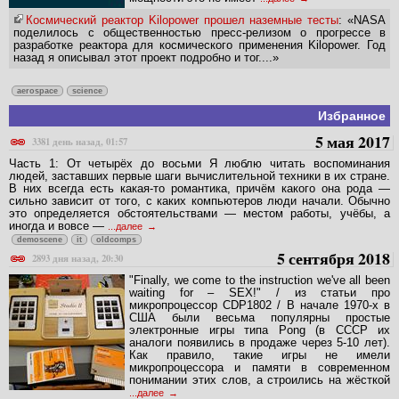
Космический реактор Kilopower прошел наземные тесты
: «NASA
поделилось с общественностью пресс-релизом о прогрессе в
разработке реактора для космического применения Kilopower. Год
назад я описывал этот проект подробно и тог....»
aerospace
science
Избранное
5 мая 2017
3381 день назад, 01:57
Часть 1: От четырёх до восьми Я люблю читать воспоминания
людей, заставших первые шаги вычислительной техники в их стране.
В них всегда есть какая-то романтика, причём какого она рода —
сильно зависит от того, с каких компьютеров люди начали. Обычно
это определяется обстоятельствами — местом работы, учёбы, а
иногда и вовсе —
...далее
demoscene
it
oldcomps
5 сентября 2018
2893 дня назад, 20:30
"Finally, we come to the instruction we've all been
waiting for – SEX!" / из статьи про
микропроцессор CDP1802 / В начале 1970-х в
США были весьма популярны простые
электронные игры типа Pong (в СССР их
аналоги появились в продаже через 5-10 лет).
Как правило, такие игры не имели
микропроцессора и памяти в современном
понимании этих слов, а строились на жёсткой
...далее