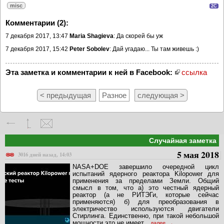
misc
2C
Комментарии (2):
7 декабря 2017, 13:47
Maria Shagieva
: Да скорей бы уж
7 декабря 2017, 15:42
Peter Sobolev
: Дай угадаю... Ты там живешь :)
Эта заметка и комментарии к ней в Facebook:
ссылка
< предыдущая
Разное
следующая >
Случайная заметка
5 мая 2018
3016 дней назад, 14:03
NASA+DOE завершило очередной цикл
испытаний ядерного реактора Kilopower для
применения за пределами Земли. Общий
смысл в том, что а) это честный ядерный
реактор (а не РИТЭГи, которые сейчас
применяются) б) для преобразования в
электричество используются двигатели
Стирлинга. Единственно, при такой небольшой
мощности это не имеет
...далее