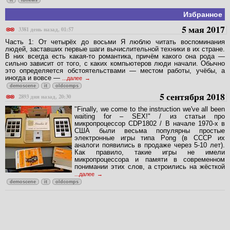
it
ibnews
Избранное
5 мая 2017
3381 день назад, 01:57
Часть 1: От четырёх до восьми Я люблю читать воспоминания
людей, заставших первые шаги вычислительной техники в их стране.
В них всегда есть какая-то романтика, причём какого она рода —
сильно зависит от того, с каких компьютеров люди начали. Обычно
это определяется обстоятельствами — местом работы, учёбы, а
иногда и вовсе —
...далее
demoscene
it
oldcomps
5 сентября 2018
2893 дня назад, 20:30
"Finally, we come to the instruction we've all been
waiting for – SEX!" / из статьи про
микропроцессор CDP1802 / В начале 1970-х в
США были весьма популярны простые
электронные игры типа Pong (в СССР их
аналоги появились в продаже через 5-10 лет).
Как правило, такие игры не имели
микропроцессора и памяти в современном
понимании этих слов, а строились на жёсткой
...далее
demoscene
it
oldcomps