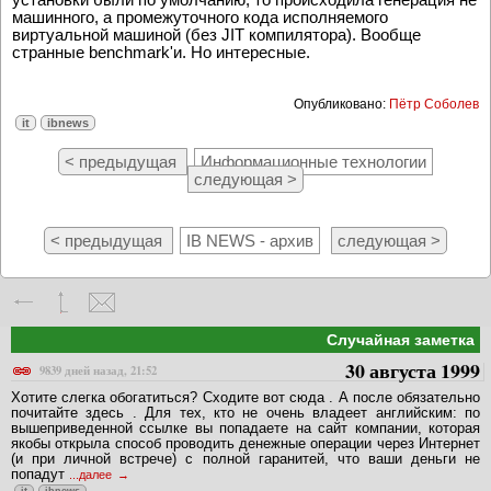
машинного, а промежуточного кода исполняемого
виртуальной машиной (без JIT компилятора). Вообще
странные benchmark'и. Но интересные.
Опубликовано:
Пётр Соболев
it
ibnews
< предыдущая
Информационные технологии
следующая >
< предыдущая
IB NEWS - архив
следующая >
Случайная заметка
30 августа 1999
9839 дней назад, 21:52
Хотите слегка обогатиться? Сходите вот сюда . А после обязательно
почитайте здесь . Для тех, кто не очень владеет английским: по
вышеприведенной ссылке вы попадаете на сайт компании, которая
якобы открыла способ проводить денежные операции через Интернет
(и при личной встрече) с полной гаранитей, что ваши деньги не
попадут
...далее