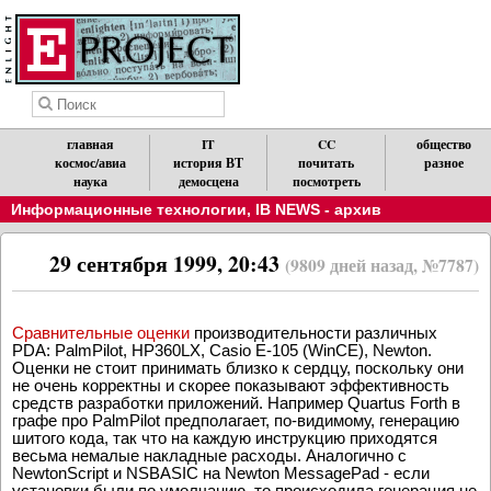
главная
IT
CC
общество
космос/авиа
история ВТ
почитать
разное
наука
демосцена
посмотреть
Информационные технологии
,
IB NEWS - архив
29 сентября 1999, 20:43
(9809 дней назад, №7787)
Сравнительные оценки
производительности различных
PDA: PalmPilot, HP360LX, Casio E-105 (WinCE), Newton.
Оценки не стоит принимать близко к сердцу, поскольку они
не очень корректны и скорее показывают эффективность
средств разработки приложений. Например Quartus Forth в
графе про PalmPilot предполагает, по-видимому, генерацию
шитого кода, так что на каждую инструкцию приходятся
весьма немалые накладные расходы. Аналогично с
NewtonScript и NSBASIC на Newton MessagePad - если
установки были по умолчанию, то происходила генерация не