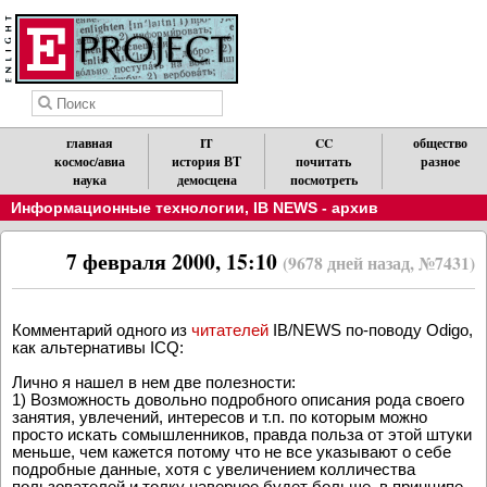
главная
IT
CC
общество
космос/авиа
история ВТ
почитать
разное
наука
демосцена
посмотреть
Информационные технологии
,
IB NEWS - архив
7 февраля 2000, 15:10
(9678 дней назад, №7431)
Комментарий одного из
читателей
IB/NEWS по-поводу Odigo,
как альтернативы ICQ:
Лично я нашел в нем две полезности:
1) Возможность довольно подробного описания рода своего
занятия, увлечений, интересов и т.п. по которым можно
просто искать сомышленников, правда польза от этой штуки
меньше, чем кажется потому что не все указывают о себе
подробные данные, хотя с увеличением колличества
пользователей и толку наверное будет больше, в принципе