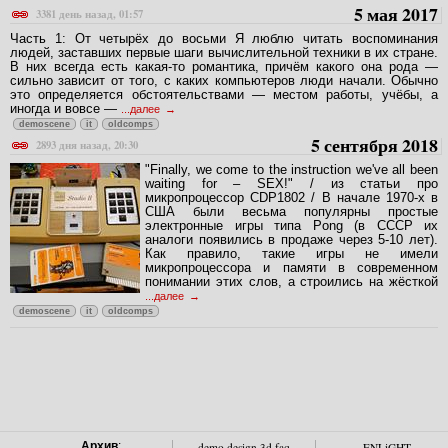
5 мая 2017
3381 день назад, 01:57
Часть 1: От четырёх до восьми Я люблю читать воспоминания
людей, заставших первые шаги вычислительной техники в их стране.
В них всегда есть какая-то романтика, причём какого она рода —
сильно зависит от того, с каких компьютеров люди начали. Обычно
это определяется обстоятельствами — местом работы, учёбы, а
иногда и вовсе —
...далее
demoscene
it
oldcomps
5 сентября 2018
2893 дня назад, 20:30
"Finally, we come to the instruction we've all been
waiting for – SEX!" / из статьи про
микропроцессор CDP1802 / В начале 1970-х в
США были весьма популярны простые
электронные игры типа Pong (в СССР их
аналоги появились в продаже через 5-10 лет).
Как правило, такие игры не имели
микропроцессора и памяти в современном
понимании этих слов, а строились на жёсткой
...далее
demoscene
it
oldcomps
Архив
:
demo.design 3d faq
ENLiGHT