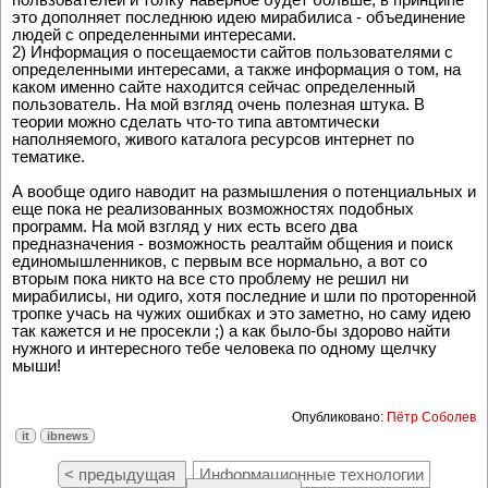
это дополняет последнюю идею мирабилиса - объединение
людей с определенными интересами.
2) Информация о посещаемости сайтов пользователями с
определенными интересами, а также информация о том, на
каком именно сайте находится сейчас определенный
пользователь. На мой взгляд очень полезная штука. В
теории можно сделать что-то типа автомтически
наполняемого, живого каталога ресурсов интернет по
тематике.
А вообще одиго наводит на размышления о потенциальных и
еще пока не реализованных возможностях подобных
программ. На мой взгляд у них есть всего два
предназначения - возможность реалтайм общения и поиск
единомышленников, с первым все нормально, а вот со
вторым пока никто на все сто проблему не решил ни
мирабилисы, ни одиго, хотя последние и шли по проторенной
тропке учась на чужих ошибках и это заметно, но саму идею
так кажется и не просекли ;) а как было-бы здорово найти
нужного и интересного тебе человека по одному щелчку
мыши!
Опубликовано:
Пётр Соболев
it
ibnews
< предыдущая
Информационные технологии