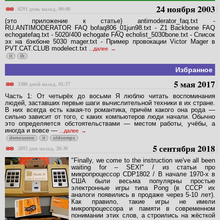
24 ноября 2003
8291 день назад, 00:00
(это приложение к статье) antimoderator_faq.txt -
RU.ANTIMODERATOR FAQ bofaq806_01jun98.txt - Z1 Backbone FAQ
echogatefaq.txt - 5020/400 echogate FAQ echolist_5030bone.txt - Список
эх на бэкбоне 5030 mager.txt - Пример провокации Victor Mager в
PVT.CAT.CLUB modelect.txt
...далее
it
ib
Избранное
5 мая 2017
3380 дней назад, 01:57
Часть 1: От четырёх до восьми Я люблю читать воспоминания
людей, заставших первые шаги вычислительной техники в их стране.
В них всегда есть какая-то романтика, причём какого она рода —
сильно зависит от того, с каких компьютеров люди начали. Обычно
это определяется обстоятельствами — местом работы, учёбы, а
иногда и вовсе —
...далее
demoscene
it
oldcomps
5 сентября 2018
2892 дня назад, 20:30
"Finally, we come to the instruction we've all been
waiting for – SEX!" / из статьи про
микропроцессор CDP1802 / В начале 1970-х в
США были весьма популярны простые
электронные игры типа Pong (в СССР их
аналоги появились в продаже через 5-10 лет).
Как правило, такие игры не имели
микропроцессора и памяти в современном
понимании этих слов, а строились на жёсткой