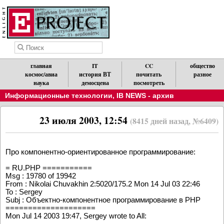
главная
IT
CC
общество
космос/авиа
история ВТ
почитать
разное
наука
демосцена
посмотреть
Информационные технологии
,
IB NEWS - архив
23 июля 2003, 12:54
(8415 дней назад, №6409)
Про компонентно-ориентированное программирование:
= RU.PHP ===========
Msg : 19780 of 19942
From : Nikolai Chuvakhin 2:5020/175.2 Mon 14 Jul 03 22:46
To : Sergey
Subj : Объектно-компонентное программирование в PHP
====================
Mon Jul 14 2003 19:47, Sergey wrote to All: