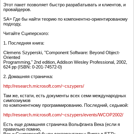
Этот пакет позволяет быстро разрабатывать и клиентов, и
провайдеров.
SA> Где бы найти теорию по компонентно-ориентированому
подходу,
Читайте Сциперского:
1. Последняя книга:
Clemens Szyperski, "Component Software: Beyond Object-
Oriented
Programming," 2nd edition, Addison Wesley Professional, 2002,
624 pp (ISBN: 0-201-74572-0)
2. Домашняя страничка:
http://research.microsoft.com/~cszypers/
Там же, кстати, есть документы всех семи международных
симпозиумов
по компонентному программированию. Последний, седьмой:
http://research.microsoft.com/~cszypers/events/WCOP2002/
Есть еще домашняя страничка Вольфганга Века (если я
правильно помню,
Век и Сциперский были докторантами у Вирта в ETZ):