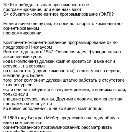
S> Кто-нибудь слышал про компонентное
программирование, или еще называют
S> объектно-компонентное программирование (ОКП)?
Если я ничего не путаю, то обычно говорят о компонентно-
ориентированном
программировании.
Компонентно-ориентированное программирование было
предложено Hиклаусом
Виртом году эдак в 1987. Основная идея: функционально
законченный кусок
кода (компонент) должен компилироваться, даже если
ресурсы, на которые
он ссылается (другие компоненты), недоступны в период
компиляции. Более
того, этот компонент должен штатно работать в отсутствие
этих ресурсов,
если они не требуются в текущем режиме, и поднимать хай,
только если
внешние ресурсы нужны. Другими словами, компонентная
программа компонуется
во время исполнения, а не во время компиляции.
В 1989 году Бертран Мейер предложил еще одну общую
идею компонентно-
ориентированного программирования: рассматривать
интерфейс как контракт