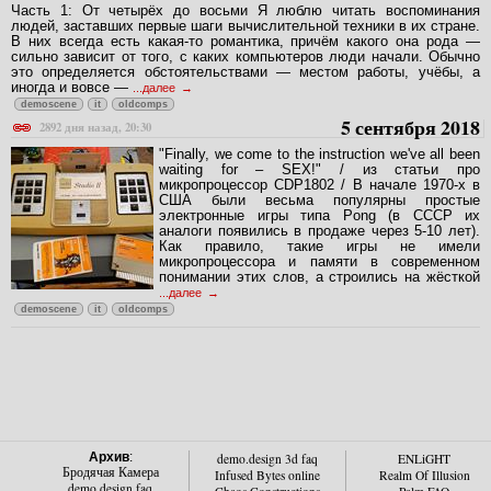
Часть 1: От четырёх до восьми Я люблю читать воспоминания
людей, заставших первые шаги вычислительной техники в их стране.
В них всегда есть какая-то романтика, причём какого она рода —
сильно зависит от того, с каких компьютеров люди начали. Обычно
это определяется обстоятельствами — местом работы, учёбы, а
иногда и вовсе —
...далее
demoscene
it
oldcomps
5 сентября 2018
2892 дня назад, 20:30
"Finally, we come to the instruction we've all been
waiting for – SEX!" / из статьи про
микропроцессор CDP1802 / В начале 1970-х в
США были весьма популярны простые
электронные игры типа Pong (в СССР их
аналоги появились в продаже через 5-10 лет).
Как правило, такие игры не имели
микропроцессора и памяти в современном
понимании этих слов, а строились на жёсткой
...далее
demoscene
it
oldcomps
Архив
:
demo.design 3d faq
ENLiGHT
Бродячая Камера
Infused Bytes online
Realm Of Illusion
demo.design faq