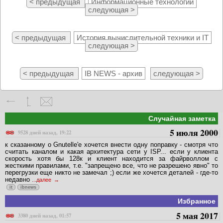
< предыдущая
Информационные технологии
следующая >
< предыдущая
История вычислительной техники и IT
следующая >
< предыдущая
IB NEWS - архив
следующая >
Случайная заметка
5 июля 2000
9528 дней назад, 19:22
к сказанному о Gnutelle'е хочется внести одну поправку - смотря что
считать каналом и какая архитектура сети у ISP... если у клиента
скорость хотя бы 128к и клиент находится за файрволлом с
жесткими правилами, т.е. "запрещено все, что не разрешено явно" то
перегрузки еще никто не замечал ;) если же хочется деталей - где-то
недавно
...далее
it
ibnews
Избранное
5 мая 2017
3380 дней назад, 01:57