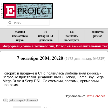
главная
IT
CC
общество
космос/авиа
история ВТ
почитать
разное
наука
демосцена
посмотреть
Информационные технологии
,
История вычислительной техн
7 октября 2004, 20:20
(7973 дня назад, №6329)
Говорят, в продаже в СПб появилась любопытная книжка -
"Игровые приставки" (издание ДМК). Dendy, Game Boy, Sega
Mega Drive и Sony PS1. Со схемами, портами, примерами
программ.
Опубликовано:
Пётр Соболев
it
oldcomps
ibnews