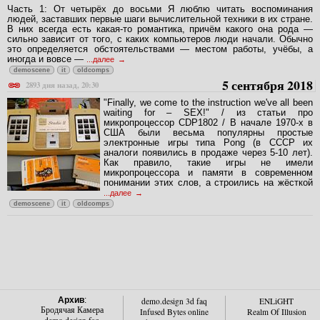
Часть 1: От четырёх до восьми Я люблю читать воспоминания
людей, заставших первые шаги вычислительной техники в их стране.
В них всегда есть какая-то романтика, причём какого она рода —
сильно зависит от того, с каких компьютеров люди начали. Обычно
это определяется обстоятельствами — местом работы, учёбы, а
иногда и вовсе —
...далее
demoscene
it
oldcomps
5 сентября 2018
2893 дня назад, 20:30
"Finally, we come to the instruction we've all been
waiting for – SEX!" / из статьи про
микропроцессор CDP1802 / В начале 1970-х в
США были весьма популярны простые
электронные игры типа Pong (в СССР их
аналоги появились в продаже через 5-10 лет).
Как правило, такие игры не имели
микропроцессора и памяти в современном
понимании этих слов, а строились на жёсткой
...далее
demoscene
it
oldcomps
Архив
:
demo.design 3d faq
ENLiGHT
Бродячая Камера
Infused Bytes online
Realm Of Illusion