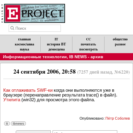
главная
IT
CC
общество
космос/авиа
история ВТ
почитать
разное
наука
демосцена
посмотреть
Информационные технологии
,
IB NEWS - архив
24 сентября 2006, 20:58
(7257 дней назад, №6220)
Как отлаживать SWF-ки
когда они выполняются уже в
браузере (перенаправление результата trace() в файл).
Утилита
(win32) для просмотра этого файла.
Опубликовано:
Пётр Соболев
it
ibnews