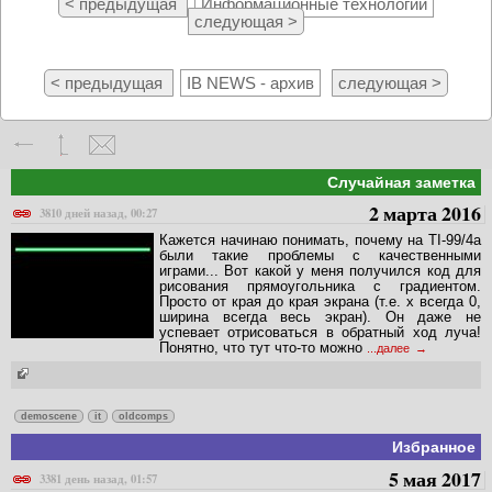
< предыдущая
Информационные технологии
следующая >
< предыдущая
IB NEWS - архив
следующая >
Случайная заметка
2 марта 2016
3810 дней назад, 00:27
Кажется начинаю понимать, почему на TI-99/4a
были такие проблемы с качественными
играми... Вот какой у меня получился код для
рисования прямоугольника с градиентом.
Просто от края до края экрана (т.е. x всегда 0,
ширина всегда весь экран). Он даже не
успевает отрисоваться в обратный ход луча!
Понятно, что тут что-то можно
...далее
demoscene
it
oldcomps
Избранное
5 мая 2017
3381 день назад, 01:57