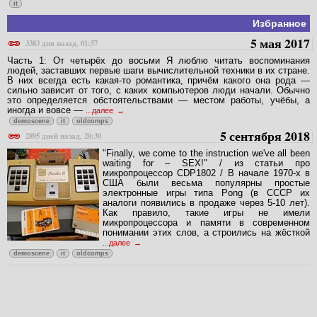
it
Избранное
5 мая 2017
3383 дня назад, 01:57
Часть 1: От четырёх до восьми Я люблю читать воспоминания
людей, заставших первые шаги вычислительной техники в их стране.
В них всегда есть какая-то романтика, причём какого она рода —
сильно зависит от того, с каких компьютеров люди начали. Обычно
это определяется обстоятельствами — местом работы, учёбы, а
иногда и вовсе —
...далее
demoscene
it
oldcomps
5 сентября 2018
2895 дней назад, 20:30
"Finally, we come to the instruction we've all been
waiting for – SEX!" / из статьи про
микропроцессор CDP1802 / В начале 1970-х в
США были весьма популярны простые
электронные игры типа Pong (в СССР их
аналоги появились в продаже через 5-10 лет).
Как правило, такие игры не имели
микропроцессора и памяти в современном
понимании этих слов, а строились на жёсткой
...далее
demoscene
it
oldcomps