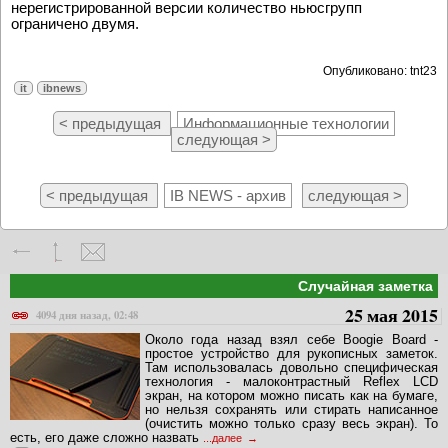
нерегистрированной версии количество ньюсгрупп
ограничено двумя.
Опубликовано: tnt23
it
ibnews
< предыдущая
Информационные технологии
следующая >
< предыдущая
IB NEWS - архив
следующая >
Случайная заметка
25 мая 2015
4094 дня назад, 02:48
Около года назад взял себе Boogie Board -
простое устройство для рукописных заметок.
Там использовалась довольно специфическая
технология - малоконтрастный Reflex LCD
экран, на котором можно писать как на бумаге,
но нельзя сохранять или стирать написанное
(очистить можно только сразу весь экран). То
есть, его даже сложно назвать
...далее