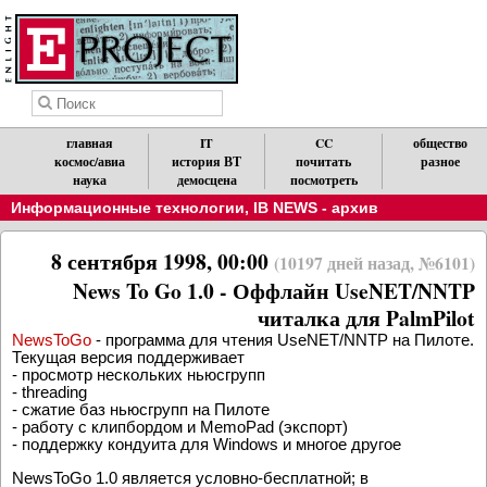
главная
IT
CC
общество
космос/авиа
история ВТ
почитать
разное
наука
демосцена
посмотреть
Информационные технологии
,
IB NEWS - архив
8 сентября 1998, 00:00
(10197 дней назад, №6101)
News To Go 1.0 - Оффлайн UseNET/NNTP
читалка для PalmPilot
NewsToGo
- программа для чтения UseNET/NNTP на Пилоте.
Текущая версия поддерживает
- просмотр нескольких ньюсгрупп
- threading
- сжатие баз ньюсгрупп на Пилоте
- работу с клипбордом и MemoPad (экспорт)
- поддержку кондуита для Windows и многое другое
NewsToGo 1.0 является условно-бесплатной; в