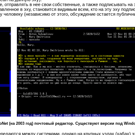
й его тематики, послав нетмейловое письмо роботу системы, с 
сан на данную эху).
, отправлять в нее свои собственные, а также подписывать на 
авленное в эху, становится видимым всем, кто на эту эху подпи
у человеку (независимо от этого, обсуждение остается публичн
oNet (на 2003 год) почтовый редактор. Существуют версии под
Windo