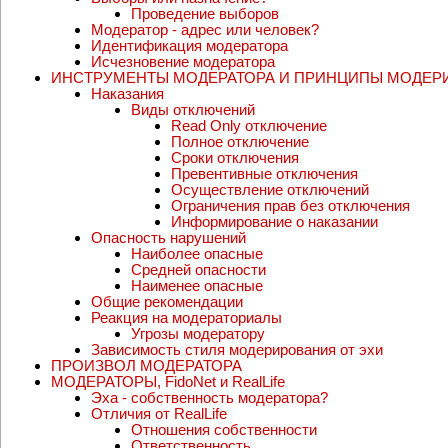
Кто может быть модератором?
Выборы или назначение?
Проведение выборов
Модератор - адрес или человек?
Идентификация модератора
Исчезновение модератора
ИНСТРУМЕНТЫ МОДЕРАТОРА И ПРИНЦИПЫ МОДЕР
Наказания
Виды отключений
Read Only отключение
Полное отключение
Сроки отключения
Превентивные отключения
Осуществление отключений
Ограничения прав без отключения
Информирование о наказании
Опасность нарушений
Наиболее опасные
Средней опасности
Наименее опасные
Общие рекомендации
Реакция на модераториалы
Угрозы модератору
Зависимость стиля модерирования от эхи
ПРОИЗВОЛ МОДЕРАТОРА
МОДЕРАТОРЫ, FidoNet и RealLife
Эха - собственность модератора?
Отличия от RealLife