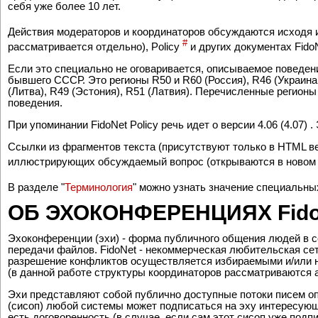
Многие высказанные здесь мысли могут также быть распростр
представляется интересным существование в FidoNet децентр
себя уже более 10 лет.
Действия модераторов и координаторов обсуждаются исходя и
#
рассматривается отдельно), Policy
и других документах Fido
Если это специально не оговаривается, описываемое поведени
бывшего СССР. Это регионы R50 и R60 (Россия), R46 (Украина 
(Литва), R49 (Эстония), R51 (Латвия). Перечисленные регио
поведения.
При упоминании FidoNet Policy речь идет о версии 4.06 (4.07) .
Ссылки из фрагментов текста (присутствуют только в HTML ве
иллюстрирующих обсуждаемый вопрос (открываются в новом 
В разделе "
Терминология
"
можно узнать значение специальных
ОБ ЭХОКОНФЕРЕНЦИЯХ Fido
Эхоконференции (эхи) - форма публичного общения людей в се
передачи файлов. FidoNet - некоммерческая любительская се
разрешение конфликтов осуществляется избираемыми и/или на
(в данной работе структуры координаторов рассматриваются 
Эхи представляют собой публично доступные потоки писем о