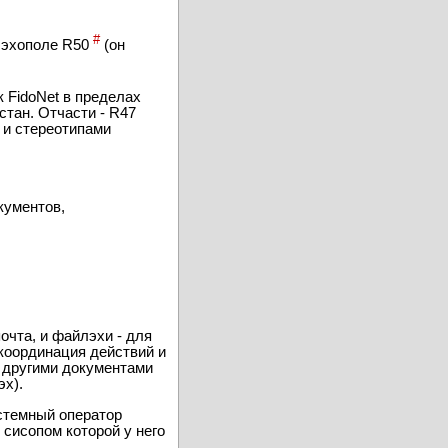
м. Автору
какой она показывает
#
 эхополе R50
(он
 FidoNet в пределах
стан. Отчасти - R47
 и стереотипами
кументов,
очта, и файлэхи - для
координация действий и
и другими документами
эх).
стемный оператор