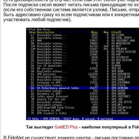
(сисоп) любой системы может подписаться на эху интересующе
есть договоренность (в случае, если сам этот сисоп уже подпи
После подписки сисоп может читать письма приходящие по эхе
(если его собственная система является узлом). Письмо, отпр
быть адресовано сразу ко всем подписчикам или к конкретном
участвовать любой подписчик).
Так выглядит
GoldED Plus
- наиболее популярный в Fid