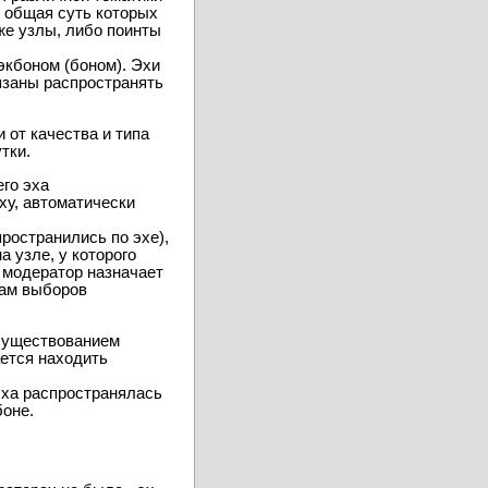
эх различной тематики
 общая суть которых
же узлы, либо поинты
экбоном (боном). Эхи
язаны распространять
 от качества и типа
тки.
его эха
ху, автоматически
ространились по эхе),
 узле, у которого
о модератор назначает
там выборов
 существованием
ается находить
 эха распространялась
боне.