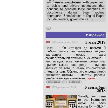
«Sony’s Digital Paper is compelling and
highly relevant to those professionals
who remain overwhelmed with paper, and
to public and private institutions that
continue to generate large quantities of
documents during their routine
operations. Beneficiaries of Digital Paper
include lawyers, governmenta…»
it
Избранное
5 мая 2017
3381 день назад, 01:57
Часть 1: От четырёх до восьми Я
люблю читать воспоминания людей,
заставших первые шаги
вычислительной техники в их стране. В
них всегда есть какая-то романтика,
причём какого она рода — сильно
зависит от того, с каких компьютеров
люди начали. Обычно это определяется
обстоятельствами — местом работы,
учёбы, а иногда и вовсе —
...далее
demoscene
it
oldcomps
5 сентября
2893 дня назад, 20:30
2018
"Finally, we come
to the instruction