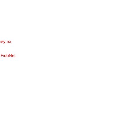
ому эх
idoNet