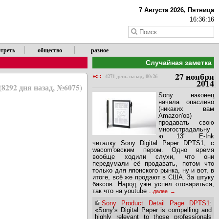
X
7 Августа 2026, Пятница
16:36:17
треть
общество
разное
Случайная заметка
27 ноября
4271 день назад, 00:26
2014
(8292 дня назад, №6075)
Sony наконец
начала опасливо
(никаких вам
Amazon'ов)
продавать свою
многострадальну
ю 13" E-Ink
читалку Sony Digital Paper DPTS1, с
wacom'овским пером. Одно время
вообще ходили слухи, что они
передумали её продавать, потом что
только для японского рынка, ну и вот, в
итоге, всё же продают в США. За штуку
баксов. Народ уже успел отовариться,
так что на youtube
...далее
Sony Product Detail Page DPTS1
: