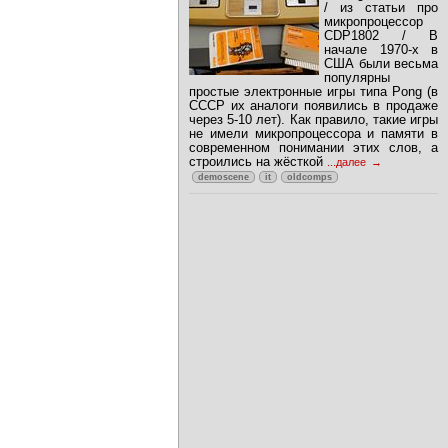
we've all been
waiting for – SEX!"
/ из статьи про
микропроцессор
CDP1802 / В
начале 1970-х в
США были весьма
популярны
простые электронные игры типа Pong (в
СССР их аналоги появились в продаже
через 5-10 лет). Как правило, такие игры
не имели микропроцессора и памяти в
современном понимании этих слов, а
строились на жёсткой
...далее
demoscene
it
oldcomps