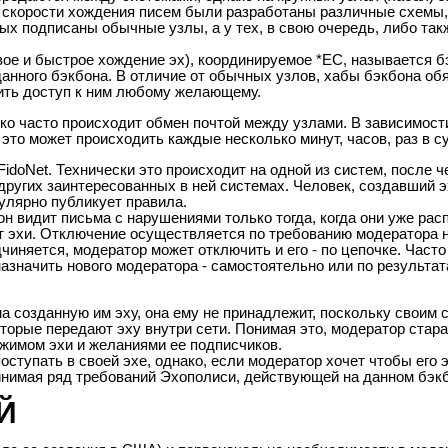
передаются между системами, однако на крупных узлах (хабах) 
 скорости хождения писем были разработаны различные схемы,
ых подписаны обычные узлы, а у тех, в свою очередь, либо так
ое и быстрое хождение эх), координируемое *EC, называется б
данного бэкбона. В отличие от обычных узлов, хабы бэкбона об
чить доступ к ним любому желающему.
ко часто происходит обмен почтой между узлами. В зависимости
 это может происходить каждые несколько минут, часов, раз в су
idoNet. Технически это происходит на одной из систем, после ч
других заинтересованных в ней системах. Человек, создавший э
гулярно публикует правила.
 видит письма с нарушениями только тогда, когда они уже расп
от эхи. Отключение осуществляется по требованию модератора на
чиняется, модератор может отключить и его - по цепочке. Част
азначить нового модератора - самостоятельно или по результа
на созданную им эху, она ему не принадлежит, поскольку своим
оторые передают эху внутри сети. Понимая это, модератор стар
жимом эхи и желаниями ее подписчиков.
оступать в своей эхе, однако, если модератор хочет чтобы его
ринимая ряд требований Эхополиси, действующей на данном бэк
Й