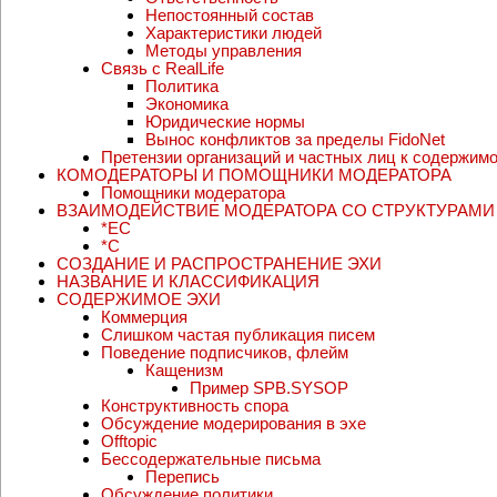
Отношения собственности
Ответственность
Непостоянный состав
Характеристики людей
Методы управления
Связь с RealLife
Политика
Экономика
Юридические нормы
Вынос конфликтов за пределы FidoNet
Претензии организаций и частных лиц к содержим
КОМОДЕРАТОРЫ И ПОМОЩНИКИ МОДЕРАТОРА
Помощники модератора
ВЗАИМОДЕЙСТВИЕ МОДЕРАТОРА СО СТРУКТУРАМИ F
*EC
*C
СОЗДАНИЕ И РАСПРОСТРАНЕНИЕ ЭХИ
НАЗВАНИЕ И КЛАССИФИКАЦИЯ
СОДЕРЖИМОЕ ЭХИ
Коммерция
Слишком частая публикация писем
Поведение подписчиков, флейм
Кащенизм
Пример SPB.SYSOP
Конструктивность спора
Обсуждение модерирования в эхе
Offtopic
Бессодержательные письма