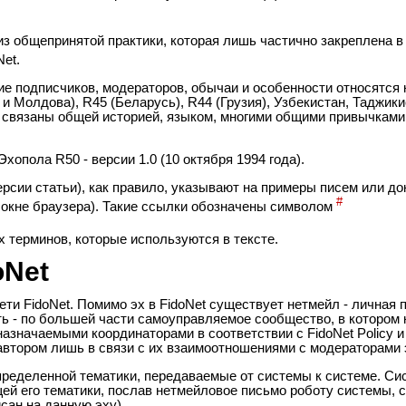
анены на другие области деятельности связанной с управление
ализованной, но при этом устойчивой и эффективной системы, 
з общепринятой практики, которая лишь частично закреплена в
Net.
е подписчиков, модераторов, обычаи и особенности относятся к
и Молдова), R45 (Беларусь), R44 (Грузия), Узбекистан, Таджики
ны связаны общей историей, языком, многими общими привычками
 Эхопола R50 - версии 1.0 (10 октября 1994 года).
рсии статьи), как правило, указывают на примеры писем или до
#
окне браузера). Такие ссылки обозначены символом
 терминов, которые используются в тексте.
Net
ти FidoNet. Помимо эх в FidoNet существует нетмейл - личная п
ть - по большей части самоуправляемое сообщество, в котором 
значаемыми координаторами в соответствии с FidoNet Policy 
автором лишь в связи с их взаимоотношениями с модераторами 
пределенной тематики, передаваемые от системы к системе. Си