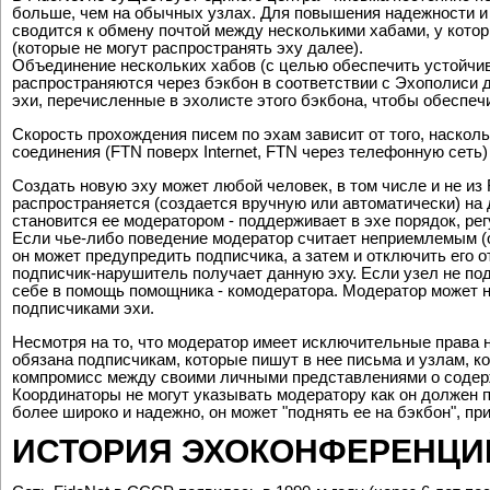
В FidoNet не существует единого центра - письма постоянно 
больше, чем на обычных узлах. Для повышения надежности и
сводится к обмену почтой между несколькими хабами, у котор
(которые не могут распространять эху далее).
Объединение нескольких хабов (с целью обеспечить устойчив
распространяются через бэкбон в соответствии с Эхополиси 
эхи, перечисленные в эхолисте этого бэкбона, чтобы обеспе
Скорость прохождения писем по эхам зависит от того, насколь
соединения (FTN поверх Internet, FTN через телефонную сеть)
Создать новую эху может любой человек, в том числе и не из F
распространяется (создается вручную или автоматически) на 
становится ее модератором - поддерживает в эхе порядок, ре
Если чье-либо поведение модератор считает неприемлемым (он
он может предупредить подписчика, а затем и отключить его 
подписчик-нарушитель получает данную эху. Если узел не под
себе в помощь помощника - комодератора. Модератор может н
подписчиками эхи.
Несмотря на то, что модератор имеет исключительные права 
обязана подписчикам, которые пишут в нее письма и узлам, к
компромисс между своими личными представлениями о содер
Координаторы не могут указывать модератору как он должен п
более широко и надежно, он может "поднять ее на бэкбон", п
ИСТОРИЯ ЭХОКОНФЕРЕНЦИ