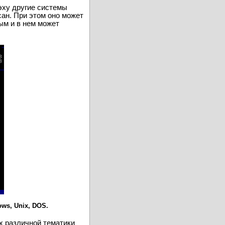
сисопом которой у него
эху другие системы
сан. При этом оно может
ым и в нем может
ws, Unix, DOS.