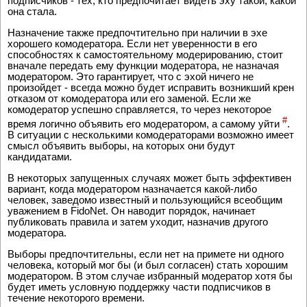
подписчиков - тех, кто предпочитает видеть эху такой, какой
она стала.
Назначение также предпочтительно при наличии в эхе
хорошего комодератора. Если нет уверенности в его
способностях к самостоятельному модерированию, стоит
вначале передать ему функции модератора, не назначая
модератором. Это гарантирует, что с эхой ничего не
произойдет - всегда можно будет исправить возникший крен
отказом от комодератора или его заменой. Если же
комодератор успешно справляется, то через некоторое
#
время логично объявить его модератором, а самому уйти
.
В ситуации с несколькими комодераторами возможно имеет
смысл объявить выборы, на которых они будут
кандидатами.
В некоторых запущенных случаях может быть эффективен
вариант, когда модератором назначается какой-либо
человек, заведомо известный и пользующийся всеобщим
уважением в FidoNet. Он наводит порядок, начинает
публиковать правила и затем уходит, назначив другого
модератора.
Выборы предпочтительны, если нет на примете ни одного
человека, который мог бы (и был согласен) стать хорошим
модератором. В этом случае избранный модератор хотя бы
будет иметь условную поддержку части подписчиков в
течение некоторого времени.