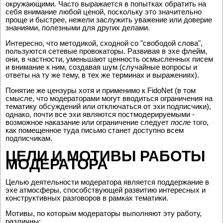
окружающими. Часто выражается в попытках обратить на
себя внимание любой ценой, поскольку это значительно
проще и быстрее, нежели заслужить уважение или доверие
знаниями, полезными для других делами.
Интересно, что методикой, сходной со "свободой слова",
пользуются сетевые провокаторы. Развивая в эхе флейм,
они, в частности, уменьшают ценность осмысленных писем
и внимание к ним, создавая шум (случайные вопросы и
ответы на ту же тему, в тех же терминах и выражениях).
Понятие же цензуры хотя и применимо к FidoNet (в том
смысле, что модераторами могут вводиться ограничения на
тематику обсуждений или отключаться от эхи подписчики),
однако, почти все эхи являются постмодерируемыми -
возможное наказание или ограничение следует
после
того,
как помещенное туда письмо станет доступно всем
подписчикам.
ЦЕЛИ И МОТИВЫ РАБОТЫ
МОДЕРАТОРА
Целью деятельности модератора является поддержание в
эхе атмосферы, способствующей развитию интересных и
конструктивных разговоров в рамках тематики.
Мотивы, по которым модераторы выполняют эту работу,
различны: