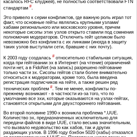
касалось RFC клуджей), не полностью соответствовали FTN
#
стандартам
.
Это привело к серии конфликтов, где важную роль играл тот
факт, что основные гейты являлись крупными узлами/
хабами регионального или московского уровня, причем
некоторые сисопы этих узлов открыто ставили под сомнения
полномочия модераторов. Отключить гейт целиком было
невозможно без конфликта с их линками (иногда в защиту
таких узлов выступали сети, бравшие с них почту).
#
К 2003 году создалась
относительно стабильная ситуация,
когда при гейтовании эх в Интернет (на чтение) ограничений
почти нет, а в FidoNet (на запись) разрешено гейтование
только части эх. Сисопы гейтов стали более внимательно
относиться к модераторам, кроме того, была введена
регистрация подписчиков на гейте, а также решен ряд
#
технических проблем
. Тем не менее, конфликты по-
прежнему возникают - в частности из-за того, что по
умолчанию все эхи, которые оказываются на узлах-гейтах,
становятся открытыми для двухстороннего гейтования.
Во второй половине 1990-х возникла проблема *.UUE.
Количество эх, предназначенных исключительно для
передачи файлов в виде UUE, стало весьма значительным,
что вызвало недовольство как хабов, так и других
раздающих узлов. В 1996 году бэкбон 5020 (хабы) отказался