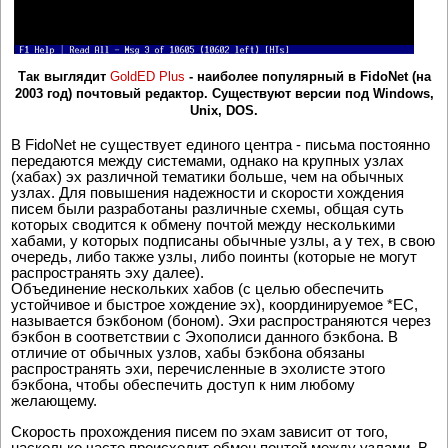
Так выглядит
GoldED Plus
- наиболее популярный в FidoNet (на
2003 год) почтовый редактор. Существуют версии под
Windows,
Unix, DOS.
В FidoNet не существует единого центра - письма постоянно
передаются между системами, однако на крупных узлах
(хабах) эх различной тематики больше, чем на обычных
узлах. Для повышения надежности и скорости хождения
писем были разработаны различные схемы, общая суть
которых сводится к обмену почтой между несколькими
хабами, у которых подписаны обычные узлы, а у тех, в свою
очередь, либо также узлы, либо поинты (которые не могут
распространять эху далее).
Объединение нескольких хабов (с целью обеспечить
устойчивое и быстрое хождение эх), координируемое *EC,
называется бэкбоном (боном). Эхи распространяются через
бэкбон в соответствии с Эхополиси данного бэкбона. В
отличие от обычных узлов, хабы бэкбона обязаны
распространять эхи, перечисленные в эхолисте этого
бэкбона, чтобы обеспечить доступ к ним любому
желающему.
Скорость прохождения писем по эхам зависит от того,
насколько часто происходит обмен почтой между узлами. В