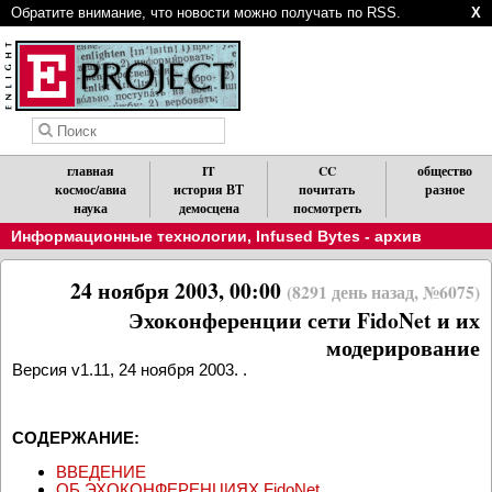
Обратите внимание, что новости можно получать по RSS.
X
главная
IT
CC
общество
космос/авиа
история ВТ
почитать
разное
наука
демосцена
посмотреть
Информационные технологии
,
Infused Bytes - архив
24 ноября 2003, 00:00
(8291 день назад, №6075)
Эхоконференции сети FidoNet и их
модерирование
Версия v1.11, 24 ноября 2003. .
СОДЕРЖАНИЕ:
ВВЕДЕНИЕ
ОБ ЭХОКОНФЕРЕНЦИЯХ FidoNet