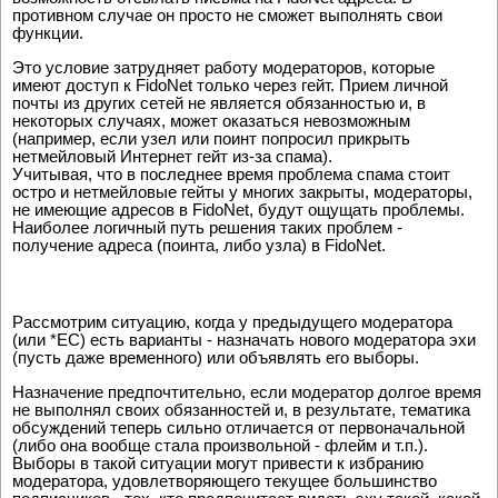
противном случае он просто не сможет выполнять свои
функции.
Это условие затрудняет работу модераторов, которые
имеют доступ к FidoNet только через гейт. Прием личной
почты из других сетей не является обязанностью и, в
некоторых случаях, может оказаться невозможным
(например, если узел или поинт попросил прикрыть
нетмейловый Интернет гейт из-за спама).
Учитывая, что в последнее время проблема спама стоит
остро и нетмейловые гейты у многих закрыты, модераторы,
не имеющие адресов в FidoNet, будут ощущать проблемы.
Наиболее логичный путь решения таких проблем -
получение адреса (поинта, либо узла) в FidoNet.
Рассмотрим ситуацию, когда у предыдущего модератора
(или *EC) есть варианты - назначать нового модератора эхи
(пусть даже временного) или объявлять его выборы.
Назначение предпочтительно, если модератор долгое время
не выполнял своих обязанностей и, в результате, тематика
обсуждений теперь сильно отличается от первоначальной
(либо она вообще стала произвольной - флейм и т.п.).
Выборы в такой ситуации могут привести к избранию
модератора, удовлетворяющего текущее большинство