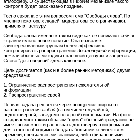
атмосферу. О существующем в FidoNet механизме такого
контроля будет рассказано позднее.
Тесно связана с этим вопросом тема "Свободы слова". По
мнению некоторых людей, модераторы ее ограничивают,
применяют цензуру.
Свобода слова именно в таком виде как ее понимают сейчас
- сравнительно новое понятие. Она позволяет
заинтересованным группам более эффективно
контролировать распространение
достоверной
информации,
нежели обычные методики сплошной цензуры и запретов.
Слово "достоверной" здесь ключевое.
Цель достигается (как и в более ранних методиках) двумя
средствами:
1. Ограничение распространения нежелательной
информации
2. Распространение своей
Первая задача решается через поощрение широкого
распространения
любой
(в том числе случайной,
недостоверной, заведомо неверной) информации. На фоне
создаваемого таким образом "шума" обычный гражданин не
имеет возможности распознать достоверную информацию -
для этого необходимо обладать большим количеством
времени, специальными знаниями, либо финансовыми
средствами (чтобы поручить такие исследования другим).