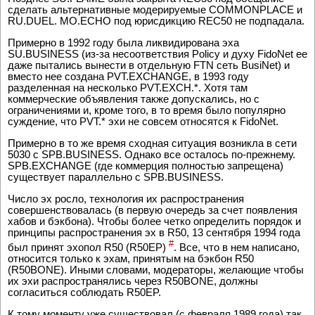
сделать альтернативные модерируемые COMMONPLACE и
RU.DUEL. MO.ECHO под юрисдикцию REC50 не подпадала.
Примерно в 1992 году была ликвидирована эха
SU.BUSINESS (из-за несоответствия Policy и духу FidoNet ее
даже пытались вынести в отдельную FTN сеть BusiNet) и
вместо нее создана PVT.EXCHANGE, в 1993 году
разделенная на несколько PVT.EXCH.*. Хотя там
коммерческие объявления также допускались, но с
ограничениями и, кроме того, в то время было популярно
суждение, что PVT.* эхи не совсем относятся к FidoNet.
Примерно в то же время сходная ситуация возникла в сети
5030 с SPB.BUSINESS. Однако все осталось по-прежнему.
SPB.EXCHANGE (где коммерция полностью запрещена)
существует параллельно с SPB.BUSINESS.
Число эх росло, технология их распространения
совершенствовалась (в первую очередь за счет появления
хабов и бэкбона). Чтобы более четко определить порядок и
принципы распространения эх в R50, 13 сентября 1994 года
#
был принят эхопол R50 (R50EP)
. Все, что в нем написано,
относится только к эхам, принятым на бэкбон R50
(R50BONE). Иными словами, модераторы, желающие чтобы
их эхи распространялись через R50BONE, должны
согласиться соблюдать R50EP.
К тому моменту уже существовал (с февраля 1989 года) так