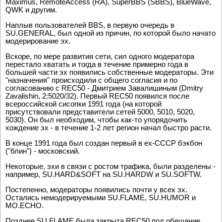
Maximus, RemoteAccess (RA), SuperBBS (SBBS), BlueWave,
QWK и другим.
Наплыв пользователей BBS, в первую очередь в
SU.GENERAL, был одной из причин, по которой было начато
модерирование эх.
Вскоре, по мере развития сети, сил одного модератора
перестало хватать и тогда в течение примерно года в
большей части эх появились собственные модераторы. Эти
"назначения" происходили с общего согласия и по
согласованию с REC50 - Дмитрием Завалишиным (Dmitry
Zavalishin, 2:5020/32). Первый REC50 появился после
всероссийской сисопки 1991 года (на которой
присутствовали представители сетей 5000, 5010, 5020,
5030). Он был необходим, чтобы как-то упорядочить
хождение эх - в течение 1-2 лет регион начал быстро расти.
В конце 1991 года был создан первый в ex-СССР бэкбон
("блин") - московский.
Некоторые, эхи в связи с ростом трафика, были разделены -
например, SU.HARD&SOFT на SU.HARDW и SU.SOFTW.
Постепенно, модераторы появились почти у всех эх.
Остались немодерируемыми SU.FLAME, SU.HUMOR и
MO.ECHO.
Позднее SU.FLAME была закрыта REC50 под обещание