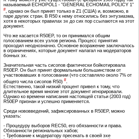
называемый ECHOPOL1 - "GENERAL ECHOMAIL POLICY 1"
#
, однако он был принят только в Z1 (США) и, возможно, в
паре других стран. В R50 к нему относились без энтузиазма,
хотя в некоторых правилах эх до сих пор ссылаются на этот
документ.
Что же касается R50EP, то он принимался общим
голосованием всех узлов региона. Процесс принятия
проходил неоднозначно. Основное возражение заключалось
в ограничениях, которые документ налагал на модераторов
бонных эх.
Значительная часть сисопов фактически бойкотировала
R50EP. Он был принят формальным большинством от
участвовавших в голосовании (что составляло около 7% от
#
общего числа сисопов R50)
.
Естественно, такой низкий процент привел к тому, что
длительное время многие этот документ игнорировали.
Однако ко времени написания настоящей статьи (2003 год)
R50EP признан и успешно применяется.
Среди нововведений, зафиксированных в R50EP, можно
указать:
- Процедуру выборов REC50, его обязанности и права.
Обязанности региональных хабов;
- Требование к модератору пресекать в своей эхе