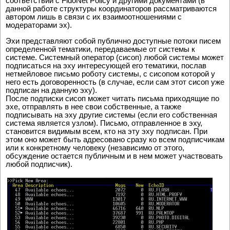
соответствии с FidoNet Policy и другими документами (в
данной работе структуры координаторов рассматриваются
автором лишь в связи с их взаимоотношениями с
модераторами эх).
Эхи представляют собой публично доступные потоки писем
определенной тематики, передаваемые от системы к
системе. Системный оператор (сисоп) любой системы может
подписаться на эху интересующей его тематики, послав
нетмейловое письмо роботу системы, с сисопом которой у
него есть договоренность (в случае, если сам этот сисоп уже
подписан на данную эху).
После подписки сисоп может читать письма приходящие по
эхе, отправлять в нее свои собственные, а также
подписывать на эху другие системы (если его собственная
система является узлом). Письмо, отправленное в эху,
становится видимым всем, кто на эту эху подписан. При
этом оно может быть адресовано сразу ко всем подписчикам
или к конкретному человеку (независимо от этого,
обсуждение остается публичным и в нем может участвовать
любой подписчик).