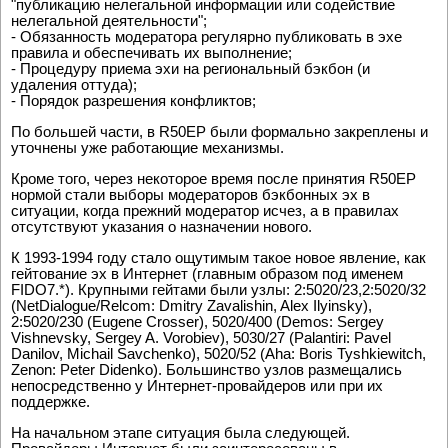
"публикацию нелегальной информации или содействие
нелегальной деятельности";
- Обязанность модератора регулярно публиковать в эхе
правила и обеспечивать их выполнение;
- Процедуру приема эхи на региональный бэкбон (и
удаления оттуда);
- Порядок разрешения конфликтов;
По большей части, в R50EP были формально закреплены и
уточнены уже работающие механизмы.
Кроме того, через некоторое время после принятия R50EP
нормой стали выборы модераторов бэкбонных эх в
ситуации, когда прежний модератор исчез, а в правилах
отсутствуют указания о назначении нового.
К 1993-1994 году стало ощутимым такое новое явление, как
гейтование эх в Интернет (главным образом под именем
FIDO7.*). Крупными гейтами были узлы: 2:5020/23,2:5020/32
(NetDialogue/Relcom: Dmitry Zavalishin, Alex Ilyinsky),
2:5020/230 (Eugene Crosser), 5020/400 (Demos: Sergey
Vishnevsky, Sergey A. Vorobiev), 5030/27 (Palantiri: Pavel
Danilov, Michail Savchenko), 5020/52 (Aha: Boris Tyshkiewitch,
Zenon: Peter Didenko). Большинство узлов размещались
непосредственно у Интернет-провайдеров или при их
поддержке.
На начальном этапе ситуация была следующей.