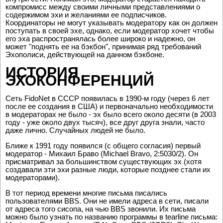
компромисс между своими личными представлениями о
содержимом эхи и желаниями ее подписчиков.
Координаторы не могут указывать модератору как он должен
поступать в своей эхе, однако, если модератор хочет чтобы
его эха распространялась более широко и надежно, он
может "поднять ее на бэкбон", принимая ряд требований
Эхополиси, действующей на данном бэкбоне.
ИСТОРИЯ
ЭХОКОНФЕРЕНЦИЙ
Сеть FidoNet в СССР появилась в 1990-м году (через 6 лет
после ее создания в США) и первоначально необходимости
в модераторах не было - эх было всего около десяти (в 2003
году - уже около двух тысяч), все друг друга знали, часто
даже лично. Случайных людей не было.
Ближе к 1991 году появился (с общего согласия) первый
модератор - Михаил Браво (Michael Bravo, 2:5030/2). Он
присматривал за большинством существующих эх (хотя
создавали эти эхи разные люди, которые позднее стали их
модераторами).
В тот период времени многие письма писались
пользователями BBS. Они не имели адреса в сети, писали
от
адреса
того сисопа, на чью BBS звонили. Их письма
можно было узнать по названию программы в tearline письма: