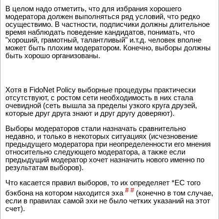
В целом надо отметить, что для избрания хорошего
модератора должен выполняться ряд условий, что редко
осуществимо. В частности, подписчики должны длительное
время наблюдать поведение кандидатов, понимать, что
"хороший, грамотный, талантливый" и.т.д. человек вполне
может быть плохим модератором. Конечно, выборы должны
быть хорошо организованы.
Хотя в FidoNet Policy выборные процедуры практически
отсутствуют, с ростом сети необходимость в них стала
очевидной (сеть вышла за пределы узкого круга друзей,
которые друг друга знают и друг другу доверяют).
Выборы модераторов стали назначать сравнительно
недавно, и только в некоторых ситуациях (исчезновение
предыдущего модератора при неопределенности его мнения
относительно следующего модератора, а также если
предыдущий модератор хочет назначить нового именно по
результатам выборов).
Что касается правил выборов, то их определяет *EC того
#
#
бэкбона на котором находится эха
(конечно в том случае,
если в правилах самой эхи не было четких указаний на этот
счет).