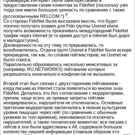
Провайдеры Интернет были заинтересованы в
предоставлении своим клиентам эх FidoNet (поскольку уже
тогда они имели б
о
льшую ценность по сравнению с также
#
русскоязычными RELCOM.*)
.
Со стороны FidoNet была высказана мысль, что будет
логично получать взамен для Fido группы Usenet и/или
получить возможность прокачивать междугородний FidoNet
трафик через Internet (в то время доступ в Internet был дорог
и малодоступен).
Договоренности на эту тему то прерывались, то
возобновлялись. Отдача групп Usenet в FidoNet была вскоре
прекращена, так как, по словам гейтмастеров, на Usenet не
было спроса.
Параллельно образовалось несколько межсетевых эх
(например, RU.NETWORKS) гейтование которых
разрешалось изначально и конфликтов не вызывало.
Второй этап был связан с двухсторонним гейтованием -
когда письма из Internet стали появляться во многих эхах
FidoNet. Делалось это без согласования с модераторами,
причем, чаще всего, их прямые запреты гейтами
игнорировались, нарушители не отключались. Основные
претензии модераторов заключались в низком культурном
уровне пишущих через гейт (по сравнению с обычным
уровнем эх того времени), невозможности отключать
нарушителей, а также технических моментах: все письма с
гейтов в эхи были адресованы к All, содержали большое
количество лишней информации (главным образом это