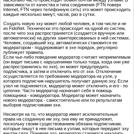
зависимости от качества и типа соединения (FTN поверх
Internet, FTN через телефонную сеть) это может происходить
каждые несколько минут, часов, раз в сутки.
Создать новую эху может любой человек, в том числе и не
из FidoNet. Технически это происходит на одной из систем,
после чего эха распространяется (создается вручную или
автоматически) на других заинтересованных в ней системах.
Человек, создавший эху, автоматически становится ее
модератором - поддерживает в эхе порядок, регулярно
публикует правила.
Если чье-либо поведение модератор считает неприемлемым
(он видит письма с нарушениями только тогда, когда они уже
распространились по эхе), он может предупредить
подписчика, а затем и отключить его от эхи. Отключение
осуществляется по требованию модератора на узле, у
которого подписчик-нарушитель получает данную эху. Если
узел не подчиняется, модератор может отключить и его - по
цепочке. Часто модератор назначает себе в помощь
помощника - комодератора. Модератор может назначить
нового модератора - самостоятельно или по результатам
выборов подписчиками эхи.
Несмотря на то, что модератор имеет исключительные
права на созданную им эху, она ему не принадлежит,
поскольку своим существованием обязана подписчикам,
которые пишут в нее письма и узлам, которые передают эху
внутри сети. Понимая это, модератор старается находить