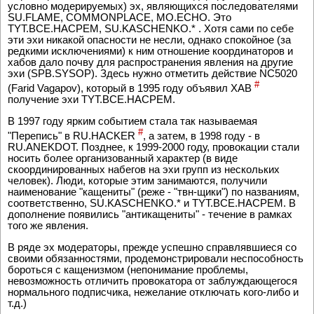
условно модерируемых) эх, являющихся последователями
SU.FLAME, COMMONPLACE, MO.ECHO. Это
TYT.BCE.HACPEM, SU.KASCHENKO.* . Хотя сами по себе
эти эхи никакой опасности не несли, однако спокойное (за
редкими исключениями) к ним отношение координаторов и
хабов дало почву для распространения явления на другие
эхи (SPB.SYSOP). Здесь нужно отметить действие NC5020
#
(Farid Vagapov), который в 1995 году объявил XAB
получение эхи TYT.BCE.HACPEM.
В 1997 году ярким событием стала так называемая
#
"Перепись" в RU.HACKER
, а затем, в 1998 году - в
RU.ANEKDOT. Позднее, к 1999-2000 году, провокации стали
носить более организованный характер (в виде
скоординированных набегов на эхи групп из нескольких
человек). Люди, которые этим занимаются, получили
наименование "кащениты" (реже - "твн-щики") по названиям,
соответственно, SU.KASCHENKO.* и TYT.BCE.HACPEM. В
дополнение появились "антикащениты" - течение в рамках
того же явления.
В ряде эх модераторы, прежде успешно справлявшиеся со
своими обязанностями, продемонстрировали неспособность
бороться с кащенизмом (непонимание проблемы,
невозможность отличить провокатора от заблуждающегося
нормального подписчика, нежелание отключать кого-либо и
т.д.)