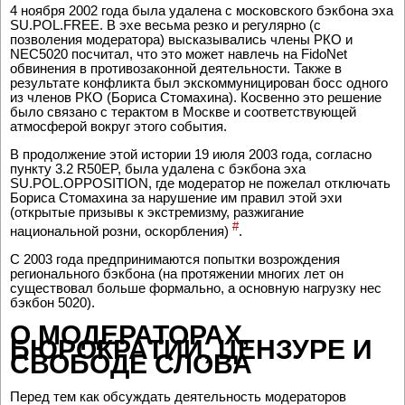
4 ноября 2002 года была удалена с московского бэкбона эха
SU.POL.FREE. В эхе весьма резко и регулярно (с
позволения модератора) высказывались члены РКО и
NEC5020 посчитал, что это может навлечь на FidoNet
обвинения в противозаконной деятельности. Также в
результате конфликта был экскоммуницирован босс одного
из членов РКО (Бориса Стомахина). Косвенно это решение
было связано с терактом в Москве и соответствующей
атмосферой вокруг этого события.
В продолжение этой истории 19 июля 2003 года, согласно
пункту 3.2 R50EP, была удалена с бэкбона эха
SU.POL.OPPOSITION, где модератор не пожелал отключать
Бориса Стомахина за нарушение им правил этой эхи
(открытые призывы к экстремизму, разжигание
#
национальной розни, оскорбления)
.
С 2003 года предпринимаются попытки возрождения
регионального бэкбона (на протяжении многих лет он
существовал больше формально, а основную нагрузку нес
бэкбон 5020).
О МОДЕРАТОРАХ,
БЮРОКРАТИИ, ЦЕНЗУРЕ И
СВОБОДЕ СЛОВА
Перед тем как обсуждать деятельность модераторов