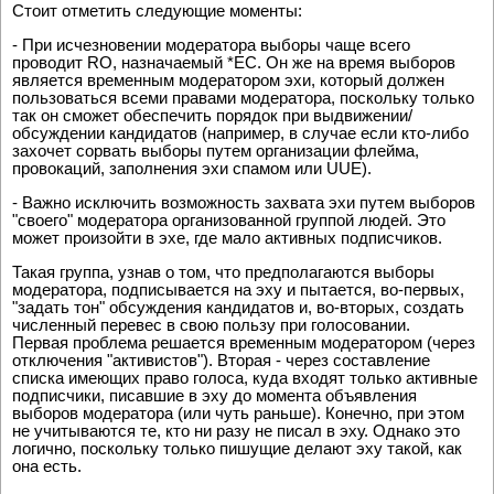
Стоит отметить следующие моменты:
- При исчезновении модератора выборы чаще всего
проводит RO, назначаемый *EC. Он же на время выборов
является временным модератором эхи, который должен
пользоваться всеми правами модератора, поскольку только
так он сможет обеспечить порядок при выдвижении/
обсуждении кандидатов (например, в случае если кто-либо
захочет сорвать выборы путем организации флейма,
провокаций, заполнения эхи спамом или UUE).
- Важно исключить возможность захвата эхи путем выборов
"своего" модератора организованной группой людей. Это
может произойти в эхе, где мало активных подписчиков.
Такая группа, узнав о том, что предполагаются выборы
модератора, подписывается на эху и пытается, во-первых,
"задать тон" обсуждения кандидатов и, во-вторых, создать
численный перевес в свою пользу при голосовании.
Первая проблема решается временным модератором (через
отключения "активистов"). Вторая - через составление
списка имеющих право голоса, куда входят только активные
подписчики, писавшие в эху до момента объявления
выборов модератора (или чуть раньше). Конечно, при этом
не учитываются те, кто ни разу не писал в эху. Однако это
логично, поскольку только пишущие делают эху такой, как
она есть.