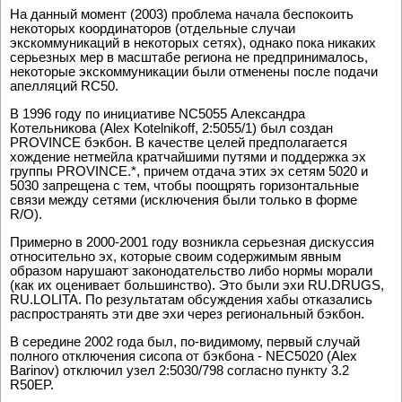
На данный момент (2003) проблема начала беспокоить
некоторых координаторов (отдельные случаи
экскоммуникаций в некоторых сетях), однако пока никаких
серьезных мер в масштабе региона не предпринималось,
некоторые экскоммуникации были отменены после подачи
апелляций RC50.
В 1996 году по инициативе NC5055 Александра
Котельникова (Alex Kotelnikoff, 2:5055/1) был создан
PROVINCE бэкбон. В качестве целей предполагается
хождение нетмейла кратчайшими путями и поддержка эх
группы PROVINCE.*, причем отдача этих эх сетям 5020 и
5030 запрещена с тем, чтобы поощрять горизонтальные
связи между сетями (исключения были только в форме
R/O).
Примерно в 2000-2001 году возникла серьезная дискуссия
относительно эх, которые своим содержимым явным
образом нарушают законодательство либо нормы морали
(как их оценивает большинство). Это были эхи RU.DRUGS,
RU.LOLITA. По результатам обсуждения хабы отказались
распространять эти две эхи через региональный бэкбон.
В середине 2002 года был, по-видимому, первый случай
полного отключения сисопа от бэкбона - NEC5020 (Alex
Barinov) отключил узел 2:5030/798 согласно пункту 3.2
R50EP.