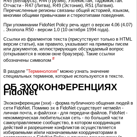
R45 (Беларусь), R44 (Грузия), Узбекистан, Таджикистан.
Отчасти - R47 (Литва), R49 (Эстония), R51 (Латвия).
Перечисленные регионы связаны общей историей, языком,
многими общими привычками и стереотипами поведения.
При упоминании FidoNet Policy речь идет о версии 4.06 (4.07)
. Эхопола R50 - версии 1.0 (10 октября 1994 года).
Ссылки из фрагментов текста (присутствуют только в HTML
версии статьи), как правило, указывают на примеры писем
или документов, иллюстрирующих обсуждаемый вопрос
(открываются в новом окне браузера). Такие ссылки
#
обозначены символом
В разделе "
Терминология
"
можно узнать значение
специальных терминов, которые используются в тексте.
ОБ ЭХОКОНФЕРЕНЦИЯХ
FidoNet
Эхоконференции (эхи) - форма публичного общения людей в
сети FidoNet. Помимо эх в FidoNet существует нетмейл -
личная почта, и файлэхи - для передачи файлов. FidoNet -
некоммерческая любительская сеть - по большей части
самоуправляемое сообщество, в котором координация
действий и разрешение конфликтов осуществляется
избираемыми и/или назначаемыми координаторами в