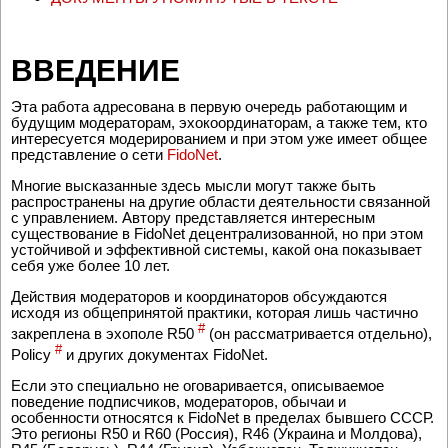
ВВЕДЕНИЕ
Эта работа адресована в первую очередь работающим и
будущим модераторам, эхокоординаторам, а также тем, кто
интересуется модерированием и при этом уже имеет общее
представление о сети
FidoNet
.
Многие высказанные здесь мысли могут также быть
распространены на другие области деятельности связанной
с управлением. Автору представляется интересным
существование в FidoNet децентрализованной, но при этом
устойчивой и эффективной системы, какой она показывает
себя уже более 10 лет.
Действия модераторов и координаторов обсуждаются
исходя из общепринятой практики, которая лишь частично
#
закреплена в эхополе R50
(он рассматривается отдельно),
#
Policy
и других документах FidoNet.
Если это специально не оговаривается, описываемое
поведение подписчиков, модераторов, обычаи и
особенности относятся к FidoNet в пределах бывшего СССР.
Это регионы R50 и R60 (Россия), R46 (Украина и Молдова),