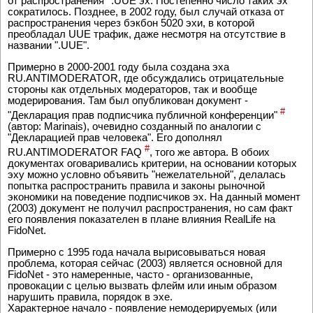
от распространения *.UUE эх. Постепенно число таких эх
сократилось. Позднее, в 2002 году, был случай отказа от
распространения через бэкбон 5020 эхи, в которой
преобладал UUE трафик, даже несмотря на отсутствие в
названии ".UUE".
Примерно в 2000-2001 году была создана эха
RU.ANTIMODERATOR, где обсуждались отрицательные
стороны как отдельных модераторов, так и вообще
модерирования. Там был опубликован документ -
#
"Декларация прав подписчика публичной конференции"
(автор: Marinais), очевидно созданный по аналогии с
"Декларацией прав человека". Его дополнял
#
RU.ANTIMODERATOR FAQ
, того же автора. В обоих
документах оговаривались критерии, на основании которых
эху можно условно объявить "нежелательной", делалась
попытка распространить правила и законы рыночной
экономики на поведение подписчиков эх. На данный момент
(2003) документ не получил распространения, но сам факт
его появления показателен в плане влияния RealLife на
FidoNet.
Примерно с 1995 года начала вырисовываться новая
проблема, которая сейчас (2003) является основной для
FidoNet - это намеренные, часто - организованные,
провокации с целью вызвать флейм или иным образом
нарушить правила, порядок в эхе.
Характерное начало - появление немодерируемых (или