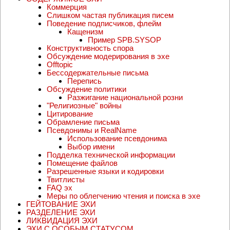
Коммерция
Слишком частая публикация писем
Поведение подписчиков, флейм
Кащенизм
Пример SPB.SYSOP
Конструктивность спора
Обсуждение модерирования в эхе
Offtopic
Бессодержательные письма
Перепись
Обсуждение политики
Разжигание национальной розни
"Религиозные" войны
Цитирование
Обрамление письма
Псевдонимы и RealName
Использование псевдонима
Выбор имени
Подделка технической информации
Помещение файлов
Разрешенные языки и кодировки
Твитлисты
FAQ эх
Меры по облегчению чтения и поиска в эхе
ГЕЙТОВАНИЕ ЭХИ
РАЗДЕЛЕНИЕ ЭХИ
ЛИКВИДАЦИЯ ЭХИ
ЭХИ С ОСОБЫМ СТАТУСОМ